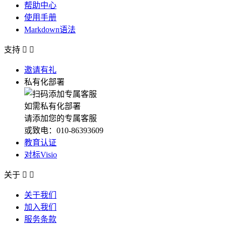
帮助中心
使用手册
Markdown语法
支持


邀请有礼
私有化部署
如需私有化部署
请添加您的专属客服
或致电：010-86393609
教育认证
对标Visio
关于


关于我们
加入我们
服务条款