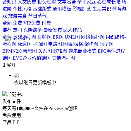
合知识
人文历史
投资理财
文学名著
亲子家庭
心理成长
职场
进阶
个性风格
基础版式
通用模板
影视综艺
生活常识
体育游
戏
旅游美食
节日节气
全部
免费
VIP免费
付费
推荐
热门
克隆最多
最新发布
达人作品
全部
基础流程图
甘特图
ER图
UML图
网络拓扑图
组织结构-
流程图
泳道图
平面图
电路图
图表/表格
架构图
原型图
BPMN2.0
韦恩图
关系图
逻辑图
魏朱商业模式
EPC事件过程
链图
EVC企业价值链图
其他流程图

展开
夜以继日更新模板中...
加载中...
发布文件
每天有
100,000+
文件在ProcessOn创建
免费使用
产品

