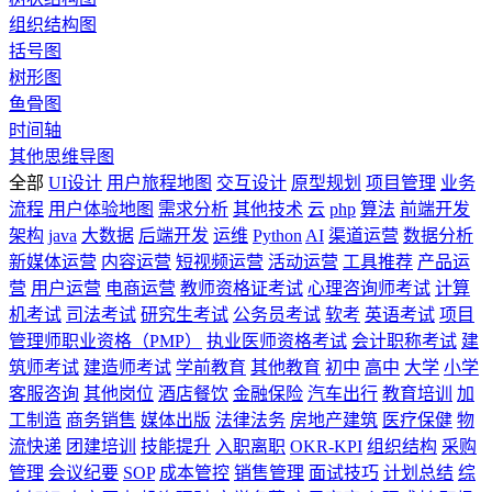
组织结构图
括号图
树形图
鱼骨图
时间轴
其他思维导图
全部
UI设计
用户旅程地图
交互设计
原型规划
项目管理
业务
流程
用户体验地图
需求分析
其他技术
云
php
算法
前端开发
架构
java
大数据
后端开发
运维
Python
AI
渠道运营
数据分析
新媒体运营
内容运营
短视频运营
活动运营
工具推荐
产品运
营
用户运营
电商运营
教师资格证考试
心理咨询师考试
计算
机考试
司法考试
研究生考试
公务员考试
软考
英语考试
项目
管理师职业资格（PMP）
执业医师资格考试
会计职称考试
建
筑师考试
建造师考试
学前教育
其他教育
初中
高中
大学
小学
客服咨询
其他岗位
酒店餐饮
金融保险
汽车出行
教育培训
加
工制造
商务销售
媒体出版
法律法务
房地产建筑
医疗保健
物
流快递
团建培训
技能提升
入职离职
OKR-KPI
组织结构
采购
管理
会议纪要
SOP
成本管控
销售管理
面试技巧
计划总结
综