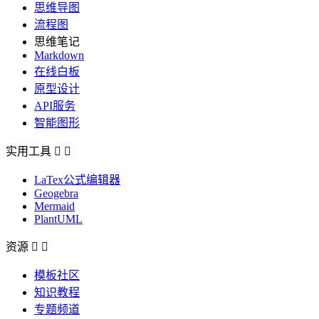
思维导图
流程图
思维笔记
Markdown
在线白板
原型设计
API服务
智能图形
实用工具


LaTex公式编辑器
Geogebra
Mermaid
PlantUML
资源


模板社区
知识教程
专题频道