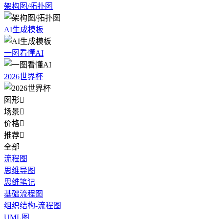
架构图/拓扑图
AI生成模板
一图看懂AI
2026世界杯
图形

场景

价格

推荐

全部
流程图
思维导图
思维笔记
基础流程图
组织结构-流程图
UML图