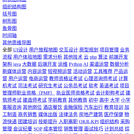
组织结构图
括号图
树形图
鱼骨图
时间轴
其他思维导图
全部
UI设计
用户旅程地图
交互设计
原型规划
项目管理
业务
流程
用户体验地图
需求分析
其他技术
云
php
算法
前端开发
架构
java
大数据
后端开发
运维
Python
AI
渠道运营
数据分析
新媒体运营
内容运营
短视频运营
活动运营
工具推荐
产品运
营
用户运营
电商运营
教师资格证考试
心理咨询师考试
计算
机考试
司法考试
研究生考试
公务员考试
软考
英语考试
项目
管理师职业资格（PMP）
执业医师资格考试
会计职称考试
建
筑师考试
建造师考试
学前教育
其他教育
初中
高中
大学
小学
客服咨询
其他岗位
酒店餐饮
金融保险
汽车出行
教育培训
加
工制造
商务销售
媒体出版
法律法务
房地产建筑
医疗保健
物
流快递
团建培训
技能提升
入职离职
OKR-KPI
组织结构
采购
管理
会议纪要
SOP
成本管控
销售管理
面试技巧
计划总结
综