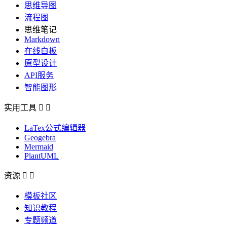
思维导图
流程图
思维笔记
Markdown
在线白板
原型设计
API服务
智能图形
实用工具


LaTex公式编辑器
Geogebra
Mermaid
PlantUML
资源


模板社区
知识教程
专题频道