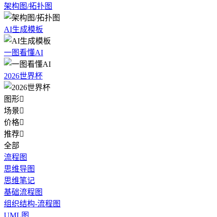
架构图/拓扑图
AI生成模板
一图看懂AI
2026世界杯
图形

场景

价格

推荐

全部
流程图
思维导图
思维笔记
基础流程图
组织结构-流程图
UML图