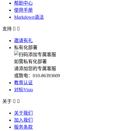
帮助中心
使用手册
Markdown语法
支持


邀请有礼
私有化部署
如需私有化部署
请添加您的专属客服
或致电：010-86393609
教育认证
对标Visio
关于


关于我们
加入我们
服务条款