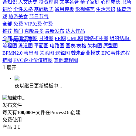
合知识
人文历史
投资理财
文学名著
亲子家庭
心理成长
职场
进阶
个性风格
基础版式
通用模板
影视综艺
生活常识
体育游
戏
旅游美食
节日节气
全部
免费
VIP免费
付费
推荐
热门
克隆最多
最新发布
达人作品
全部
基础流程图
甘特图
ER图
UML图
网络拓扑图
组织结构-
流程图
泳道图
平面图
电路图
图表/表格
架构图
原型图
BPMN2.0
韦恩图
关系图
逻辑图
魏朱商业模式
EPC事件过程
链图
EVC企业价值链图
其他流程图

展开
夜以继日更新模板中...
加载中...
发布文件
每天有
100,000+
文件在ProcessOn创建
免费使用
产品

