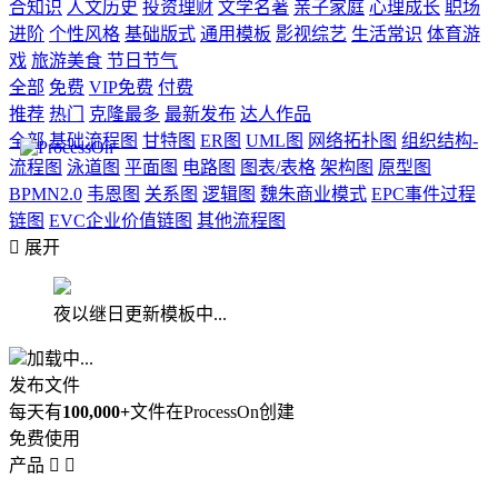
合知识
人文历史
投资理财
文学名著
亲子家庭
心理成长
职场
进阶
个性风格
基础版式
通用模板
影视综艺
生活常识
体育游
戏
旅游美食
节日节气
全部
免费
VIP免费
付费
推荐
热门
克隆最多
最新发布
达人作品
全部
基础流程图
甘特图
ER图
UML图
网络拓扑图
组织结构-
流程图
泳道图
平面图
电路图
图表/表格
架构图
原型图
BPMN2.0
韦恩图
关系图
逻辑图
魏朱商业模式
EPC事件过程
链图
EVC企业价值链图
其他流程图

展开
夜以继日更新模板中...
加载中...
发布文件
每天有
100,000+
文件在ProcessOn创建
免费使用
产品

