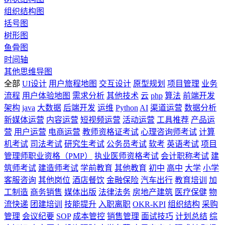
组织结构图
括号图
树形图
鱼骨图
时间轴
其他思维导图
全部
UI设计
用户旅程地图
交互设计
原型规划
项目管理
业务
流程
用户体验地图
需求分析
其他技术
云
php
算法
前端开发
架构
java
大数据
后端开发
运维
Python
AI
渠道运营
数据分析
新媒体运营
内容运营
短视频运营
活动运营
工具推荐
产品运
营
用户运营
电商运营
教师资格证考试
心理咨询师考试
计算
机考试
司法考试
研究生考试
公务员考试
软考
英语考试
项目
管理师职业资格（PMP）
执业医师资格考试
会计职称考试
建
筑师考试
建造师考试
学前教育
其他教育
初中
高中
大学
小学
客服咨询
其他岗位
酒店餐饮
金融保险
汽车出行
教育培训
加
工制造
商务销售
媒体出版
法律法务
房地产建筑
医疗保健
物
流快递
团建培训
技能提升
入职离职
OKR-KPI
组织结构
采购
管理
会议纪要
SOP
成本管控
销售管理
面试技巧
计划总结
综