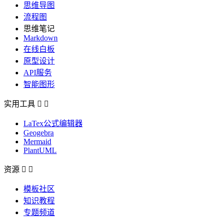
思维导图
流程图
思维笔记
Markdown
在线白板
原型设计
API服务
智能图形
实用工具


LaTex公式编辑器
Geogebra
Mermaid
PlantUML
资源


模板社区
知识教程
专题频道