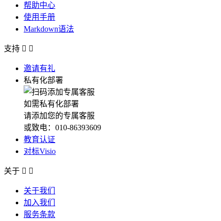
帮助中心
使用手册
Markdown语法
支持


邀请有礼
私有化部署
如需私有化部署
请添加您的专属客服
或致电：010-86393609
教育认证
对标Visio
关于


关于我们
加入我们
服务条款