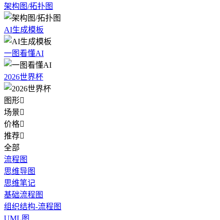
架构图/拓扑图
AI生成模板
一图看懂AI
2026世界杯
图形

场景

价格

推荐

全部
流程图
思维导图
思维笔记
基础流程图
组织结构-流程图
UML图