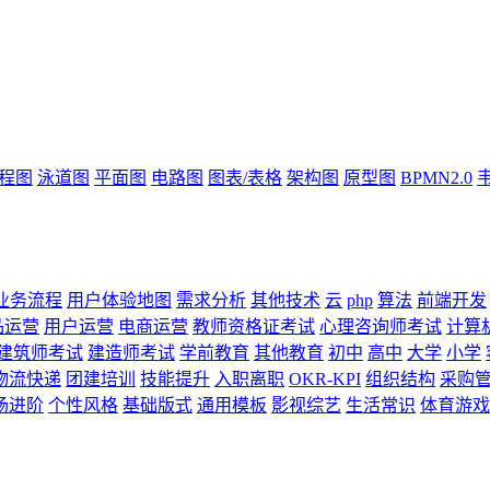
流程图
泳道图
平面图
电路图
图表/表格
架构图
原型图
BPMN2.0
业务流程
用户体验地图
需求分析
其他技术
云
php
算法
前端开发
品运营
用户运营
电商运营
教师资格证考试
心理咨询师考试
计算
建筑师考试
建造师考试
学前教育
其他教育
初中
高中
大学
小学
物流快递
团建培训
技能提升
入职离职
OKR-KPI
组织结构
采购
场进阶
个性风格
基础版式
通用模板
影视综艺
生活常识
体育游戏