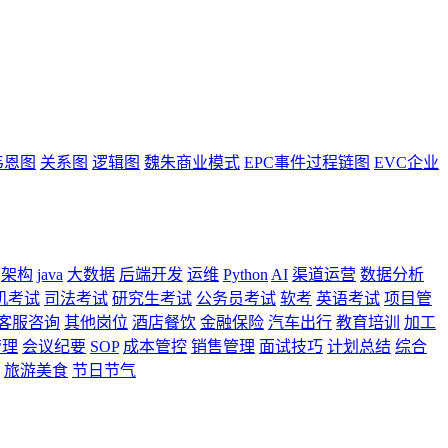
韦恩图
关系图
逻辑图
魏朱商业模式
EPC事件过程链图
EVC企业
架构
java
大数据
后端开发
运维
Python
AI
渠道运营
数据分析
机考试
司法考试
研究生考试
公务员考试
软考
英语考试
项目管
客服咨询
其他岗位
酒店餐饮
金融保险
汽车出行
教育培训
加工
管理
会议纪要
SOP
成本管控
销售管理
面试技巧
计划总结
综合
旅游美食
节日节气