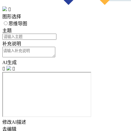

图形选择
思维导图
主题
补充说明
AI生成


修改AI描述
去编辑