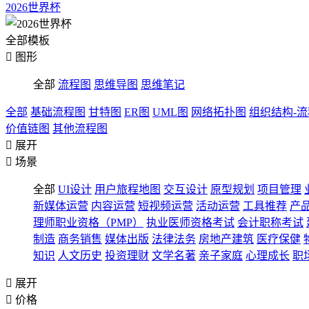
2026世界杯
全部模板

图形
全部
流程图
思维导图
思维笔记
全部
基础流程图
甘特图
ER图
UML图
网络拓扑图
组织结构-
价值链图
其他流程图

展开

场景
全部
UI设计
用户旅程地图
交互设计
原型规划
项目管理
新媒体运营
内容运营
短视频运营
活动运营
工具推荐
产
理师职业资格（PMP）
执业医师资格考试
会计职称考试
制造
商务销售
媒体出版
法律法务
房地产建筑
医疗保健
知识
人文历史
投资理财
文学名著
亲子家庭
心理成长
职

展开

价格