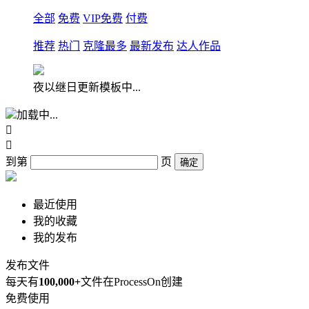
全部
免费
VIP免费
付费
推荐
热门
克隆最多
最新发布
达人作品
夜以继日更新模板中...
加载中...


到第
页
确定
最近使用
我的收藏
我的发布
发布文件
每天有
100,000+
文件在ProcessOn创建
免费使用