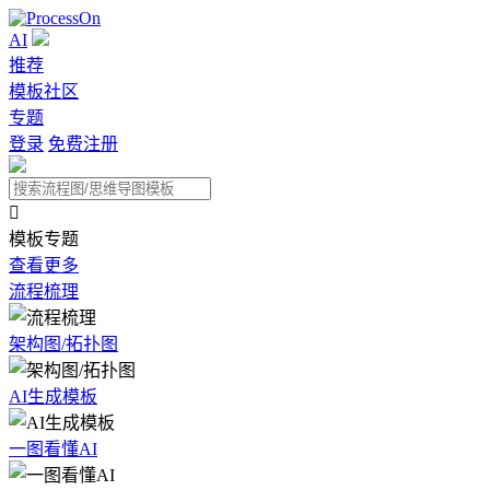
AI
推荐
模板社区
专题
登录
免费注册

模板专题
查看更多
流程梳理
架构图/拓扑图
AI生成模板
一图看懂AI