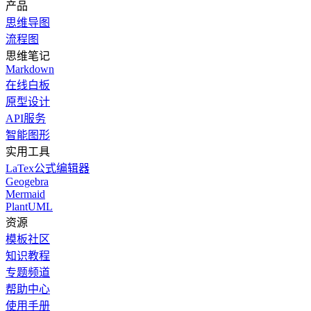
产品
思维导图
流程图
思维笔记
Markdown
在线白板
原型设计
API服务
智能图形
实用工具
LaTex公式编辑器
Geogebra
Mermaid
PlantUML
资源
模板社区
知识教程
专题频道
帮助中心
使用手册