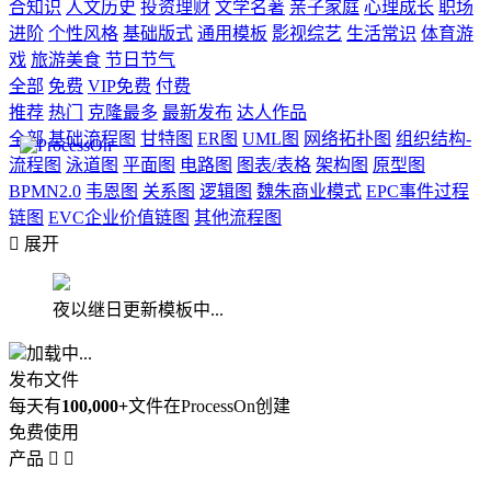
合知识
人文历史
投资理财
文学名著
亲子家庭
心理成长
职场
进阶
个性风格
基础版式
通用模板
影视综艺
生活常识
体育游
戏
旅游美食
节日节气
全部
免费
VIP免费
付费
推荐
热门
克隆最多
最新发布
达人作品
全部
基础流程图
甘特图
ER图
UML图
网络拓扑图
组织结构-
流程图
泳道图
平面图
电路图
图表/表格
架构图
原型图
BPMN2.0
韦恩图
关系图
逻辑图
魏朱商业模式
EPC事件过程
链图
EVC企业价值链图
其他流程图

展开
夜以继日更新模板中...
加载中...
发布文件
每天有
100,000+
文件在ProcessOn创建
免费使用
产品

