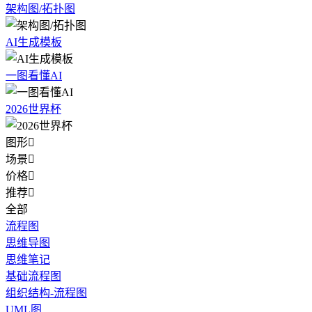
架构图/拓扑图
AI生成模板
一图看懂AI
2026世界杯
图形

场景

价格

推荐

全部
流程图
思维导图
思维笔记
基础流程图
组织结构-流程图
UML图