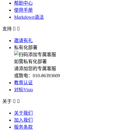
帮助中心
使用手册
Markdown语法
支持


邀请有礼
私有化部署
如需私有化部署
请添加您的专属客服
或致电：010-86393609
教育认证
对标Visio
关于


关于我们
加入我们
服务条款