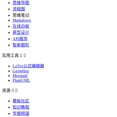
思维导图
流程图
思维笔记
Markdown
在线白板
原型设计
API服务
智能图形
实用工具


LaTex公式编辑器
Geogebra
Mermaid
PlantUML
资源


模板社区
知识教程
专题频道