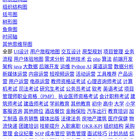
组织结构图
括号图
树形图
鱼骨图
时间轴
其他思维导图
全部
UI设计
用户旅程地图
交互设计
原型规划
项目管理
业务
流程
用户体验地图
需求分析
其他技术
云
php
算法
前端开发
架构
java
大数据
后端开发
运维
Python
AI
渠道运营
数据分析
新媒体运营
内容运营
短视频运营
活动运营
工具推荐
产品运
营
用户运营
电商运营
教师资格证考试
心理咨询师考试
计算
机考试
司法考试
研究生考试
公务员考试
软考
英语考试
项目
管理师职业资格（PMP）
执业医师资格考试
会计职称考试
建
筑师考试
建造师考试
学前教育
其他教育
初中
高中
大学
小学
客服咨询
其他岗位
酒店餐饮
金融保险
汽车出行
教育培训
加
工制造
商务销售
媒体出版
法律法务
房地产建筑
医疗保健
物
流快递
团建培训
技能提升
入职离职
OKR-KPI
组织结构
采购
管理
会议纪要
SOP
成本管控
销售管理
面试技巧
计划总结
综