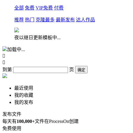
全部
免费
VIP免费
付费
推荐
热门
克隆最多
最新发布
达人作品
夜以继日更新模板中...
加载中...


到第
页
确定
最近使用
我的收藏
我的发布
发布文件
每天有
100,000+
文件在ProcessOn创建
免费使用