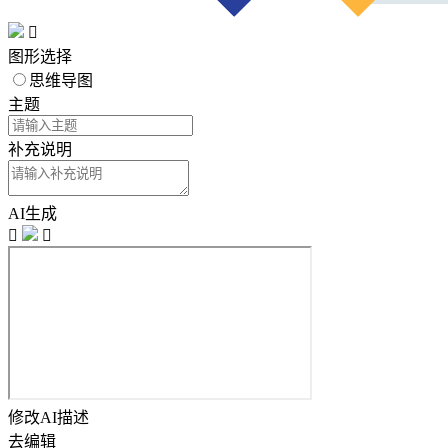

图形选择
思维导图
主题
补充说明
AI生成


修改AI描述
去编辑