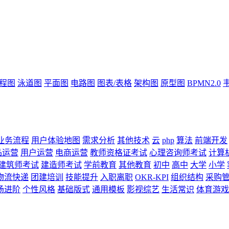
流程图
泳道图
平面图
电路图
图表/表格
架构图
原型图
BPMN2.0
业务流程
用户体验地图
需求分析
其他技术
云
php
算法
前端开发
品运营
用户运营
电商运营
教师资格证考试
心理咨询师考试
计算
建筑师考试
建造师考试
学前教育
其他教育
初中
高中
大学
小学
物流快递
团建培训
技能提升
入职离职
OKR-KPI
组织结构
采购
场进阶
个性风格
基础版式
通用模板
影视综艺
生活常识
体育游戏