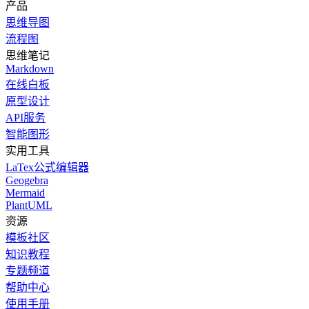
产品
思维导图
流程图
思维笔记
Markdown
在线白板
原型设计
API服务
智能图形
实用工具
LaTex公式编辑器
Geogebra
Mermaid
PlantUML
资源
模板社区
知识教程
专题频道
帮助中心
使用手册