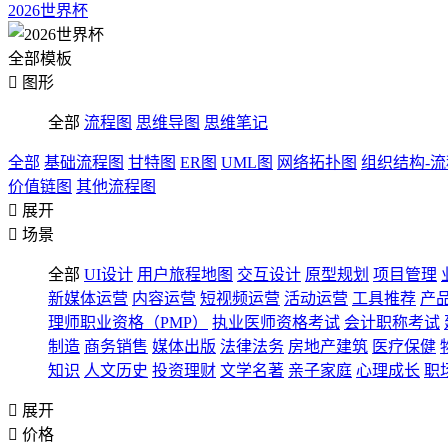
2026世界杯
全部模板

图形
全部
流程图
思维导图
思维笔记
全部
基础流程图
甘特图
ER图
UML图
网络拓扑图
组织结构-
价值链图
其他流程图

展开

场景
全部
UI设计
用户旅程地图
交互设计
原型规划
项目管理
新媒体运营
内容运营
短视频运营
活动运营
工具推荐
产
理师职业资格（PMP）
执业医师资格考试
会计职称考试
制造
商务销售
媒体出版
法律法务
房地产建筑
医疗保健
知识
人文历史
投资理财
文学名著
亲子家庭
心理成长
职

展开

价格