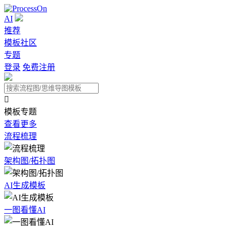
AI
推荐
模板社区
专题
登录
免费注册

模板专题
查看更多
流程梳理
架构图/拓扑图
AI生成模板
一图看懂AI