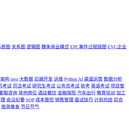
韦恩图
关系图
逻辑图
魏朱商业模式
EPC事件过程链图
EVC企业
架构
java
大数据
后端开发
运维
Python
AI
渠道运营
数据分析
机考试
司法考试
研究生考试
公务员考试
软考
英语考试
项目管
客服咨询
其他岗位
酒店餐饮
金融保险
汽车出行
教育培训
加工
管理
会议纪要
SOP
成本管控
销售管理
面试技巧
计划总结
综合
旅游美食
节日节气