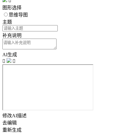

图形选择
思维导图
主题
补充说明
AI生成


修改AI描述
去编辑
重新生成