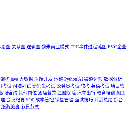
韦恩图
关系图
逻辑图
魏朱商业模式
EPC事件过程链图
EVC企业
架构
java
大数据
后端开发
运维
Python
AI
渠道运营
数据分析
机考试
司法考试
研究生考试
公务员考试
软考
英语考试
项目管
客服咨询
其他岗位
酒店餐饮
金融保险
汽车出行
教育培训
加工
管理
会议纪要
SOP
成本管控
销售管理
面试技巧
计划总结
综合
旅游美食
节日节气