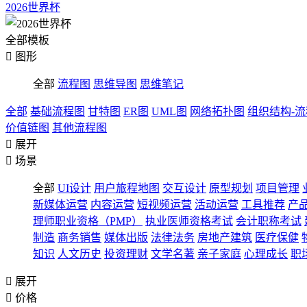
2026世界杯
全部模板

图形
全部
流程图
思维导图
思维笔记
全部
基础流程图
甘特图
ER图
UML图
网络拓扑图
组织结构-
价值链图
其他流程图

展开

场景
全部
UI设计
用户旅程地图
交互设计
原型规划
项目管理
新媒体运营
内容运营
短视频运营
活动运营
工具推荐
产
理师职业资格（PMP）
执业医师资格考试
会计职称考试
制造
商务销售
媒体出版
法律法务
房地产建筑
医疗保健
知识
人文历史
投资理财
文学名著
亲子家庭
心理成长
职

展开

价格