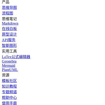
产品
思维导图
流程图
思维笔记
Markdown
在线白板
原型设计
API服务
智能图形
实用工具
LaTex公式编辑器
Geogebra
Mermaid
PlantUML
资源
模板社区
知识教程
专题频道
帮助中心
使用手册