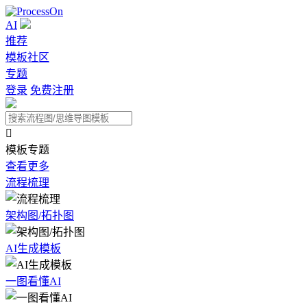
AI
推荐
模板社区
专题
登录
免费注册

模板专题
查看更多
流程梳理
架构图/拓扑图
AI生成模板
一图看懂AI