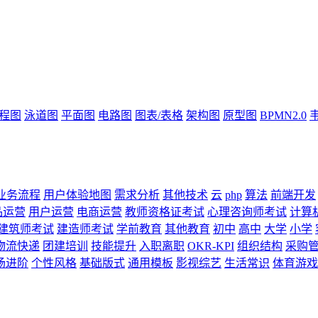
流程图
泳道图
平面图
电路图
图表/表格
架构图
原型图
BPMN2.0
业务流程
用户体验地图
需求分析
其他技术
云
php
算法
前端开发
品运营
用户运营
电商运营
教师资格证考试
心理咨询师考试
计算
建筑师考试
建造师考试
学前教育
其他教育
初中
高中
大学
小学
物流快递
团建培训
技能提升
入职离职
OKR-KPI
组织结构
采购
场进阶
个性风格
基础版式
通用模板
影视综艺
生活常识
体育游戏