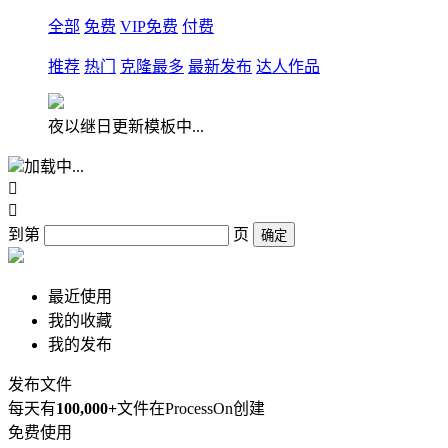
全部
免费
VIP免费
付费
推荐
热门
克隆最多
最新发布
达人作品
夜以继日更新模板中...
加载中...


到第
页
确定
最近使用
我的收藏
我的发布
发布文件
每天有
100,000+
文件在ProcessOn创建
免费使用