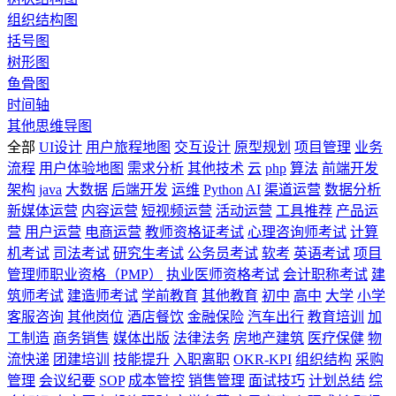
组织结构图
括号图
树形图
鱼骨图
时间轴
其他思维导图
全部
UI设计
用户旅程地图
交互设计
原型规划
项目管理
业务
流程
用户体验地图
需求分析
其他技术
云
php
算法
前端开发
架构
java
大数据
后端开发
运维
Python
AI
渠道运营
数据分析
新媒体运营
内容运营
短视频运营
活动运营
工具推荐
产品运
营
用户运营
电商运营
教师资格证考试
心理咨询师考试
计算
机考试
司法考试
研究生考试
公务员考试
软考
英语考试
项目
管理师职业资格（PMP）
执业医师资格考试
会计职称考试
建
筑师考试
建造师考试
学前教育
其他教育
初中
高中
大学
小学
客服咨询
其他岗位
酒店餐饮
金融保险
汽车出行
教育培训
加
工制造
商务销售
媒体出版
法律法务
房地产建筑
医疗保健
物
流快递
团建培训
技能提升
入职离职
OKR-KPI
组织结构
采购
管理
会议纪要
SOP
成本管控
销售管理
面试技巧
计划总结
综