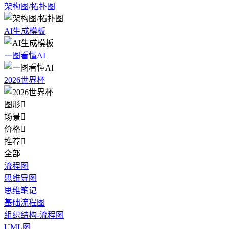
架构图/拓扑图
AI生成模板
一图看懂AI
2026世界杯
图形

场景

价格

推荐

全部
流程图
思维导图
思维笔记
基础流程图
组织结构-流程图
UML图