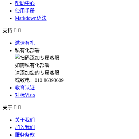
帮助中心
使用手册
Markdown语法
支持


邀请有礼
私有化部署
如需私有化部署
请添加您的专属客服
或致电：010-86393609
教育认证
对标Visio
关于


关于我们
加入我们
服务条款