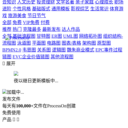
合知识
人文历史
投资理财
文学名著
亲子家庭
心理成长
职场
进阶
个性风格
基础版式
通用模板
影视综艺
生活常识
体育游
戏
旅游美食
节日节气
全部
免费
VIP免费
付费
推荐
热门
克隆最多
最新发布
达人作品
全部
基础流程图
甘特图
ER图
UML图
网络拓扑图
组织结构-
流程图
泳道图
平面图
电路图
图表/表格
架构图
原型图
BPMN2.0
韦恩图
关系图
逻辑图
魏朱商业模式
EPC事件过程
链图
EVC企业价值链图
其他流程图

展开
夜以继日更新模板中...
加载中...
发布文件
每天有
100,000+
文件在ProcessOn创建
免费使用
产品

