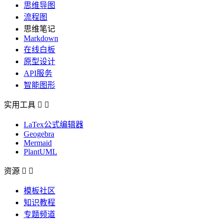
思维导图
流程图
思维笔记
Markdown
在线白板
原型设计
API服务
智能图形
实用工具


LaTex公式编辑器
Geogebra
Mermaid
PlantUML
资源


模板社区
知识教程
专题频道