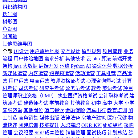
组织结构图
括号图
树形图
鱼骨图
时间轴
其他思维导图
全部
UI设计
用户旅程地图
交互设计
原型规划
项目管理
业务
流程
用户体验地图
需求分析
其他技术
云
php
算法
前端开发
架构
java
大数据
后端开发
运维
Python
AI
渠道运营
数据分析
新媒体运营
内容运营
短视频运营
活动运营
工具推荐
产品运
营
用户运营
电商运营
教师资格证考试
心理咨询师考试
计算
机考试
司法考试
研究生考试
公务员考试
软考
英语考试
项目
管理师职业资格（PMP）
执业医师资格考试
会计职称考试
建
筑师考试
建造师考试
学前教育
其他教育
初中
高中
大学
小学
客服咨询
其他岗位
酒店餐饮
金融保险
汽车出行
教育培训
加
工制造
商务销售
媒体出版
法律法务
房地产建筑
医疗保健
物
流快递
团建培训
技能提升
入职离职
OKR-KPI
组织结构
采购
管理
会议纪要
SOP
成本管控
销售管理
面试技巧
计划总结
综