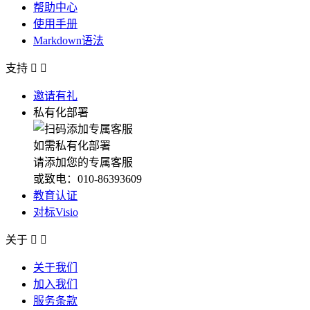
帮助中心
使用手册
Markdown语法
支持


邀请有礼
私有化部署
如需私有化部署
请添加您的专属客服
或致电：010-86393609
教育认证
对标Visio
关于


关于我们
加入我们
服务条款