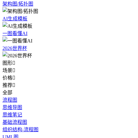
架构图/拓扑图
AI生成模板
一图看懂AI
2026世界杯
图形

场景

价格

推荐

全部
流程图
思维导图
思维笔记
基础流程图
组织结构-流程图
UML图