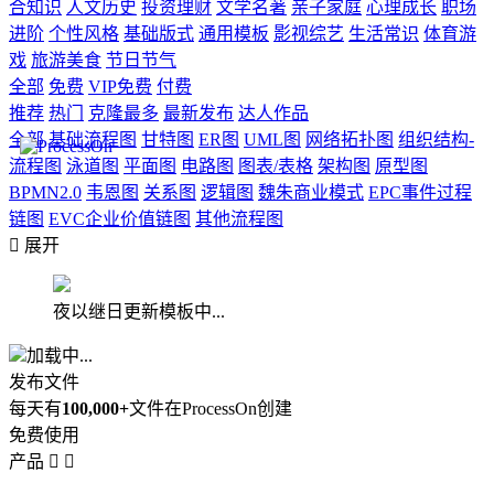
合知识
人文历史
投资理财
文学名著
亲子家庭
心理成长
职场
进阶
个性风格
基础版式
通用模板
影视综艺
生活常识
体育游
戏
旅游美食
节日节气
全部
免费
VIP免费
付费
推荐
热门
克隆最多
最新发布
达人作品
全部
基础流程图
甘特图
ER图
UML图
网络拓扑图
组织结构-
流程图
泳道图
平面图
电路图
图表/表格
架构图
原型图
BPMN2.0
韦恩图
关系图
逻辑图
魏朱商业模式
EPC事件过程
链图
EVC企业价值链图
其他流程图

展开
夜以继日更新模板中...
加载中...
发布文件
每天有
100,000+
文件在ProcessOn创建
免费使用
产品

