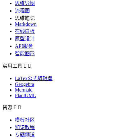
思维导图
流程图
思维笔记
Markdown
在线白板
原型设计
API服务
智能图形
实用工具


LaTex公式编辑器
Geogebra
Mermaid
PlantUML
资源


模板社区
知识教程
专题频道