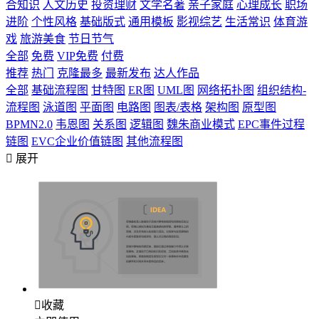
合知识
人文历史
投资理财
文学名著
亲子家庭
心理成长
职场
进阶
个性风格
基础版式
通用模板
影视综艺
生活常识
体育游
戏
旅游美食
节日节气
全部
免费
VIP免费
付费
推荐
热门
克隆最多
最新发布
达人作品
全部
基础流程图
甘特图
ER图
UML图
网络拓扑图
组织结构-
流程图
泳道图
平面图
电路图
图表/表格
架构图
原型图
BPMN2.0
韦恩图
关系图
逻辑图
魏朱商业模式
EPC事件过程
链图
EVC企业价值链图
其他流程图

展开

收藏