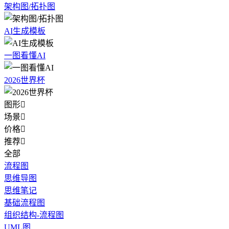
架构图/拓扑图
AI生成模板
一图看懂AI
2026世界杯
图形

场景

价格

推荐

全部
流程图
思维导图
思维笔记
基础流程图
组织结构-流程图
UML图