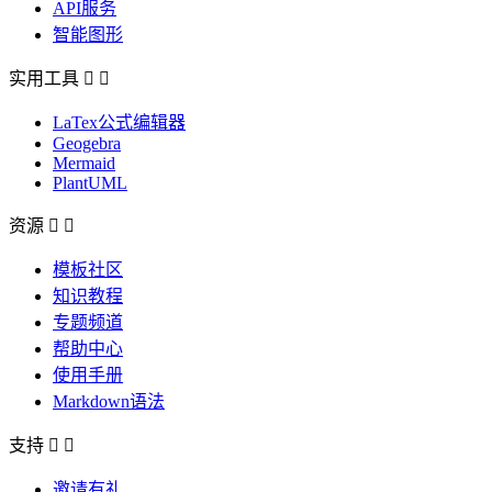
API服务
智能图形
实用工具


LaTex公式编辑器
Geogebra
Mermaid
PlantUML
资源


模板社区
知识教程
专题频道
帮助中心
使用手册
Markdown语法
支持


邀请有礼