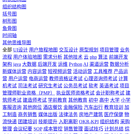
组织结构图
括号图
树形图
鱼骨图
时间轴
其他思维导图
全部
UI设计
用户旅程地图
交互设计
原型规划
项目管理
业务
流程
用户体验地图
需求分析
其他技术
云
php
算法
前端开发
架构
java
大数据
后端开发
运维
Python
AI
渠道运营
数据分析
新媒体运营
内容运营
短视频运营
活动运营
工具推荐
产品运
营
用户运营
电商运营
教师资格证考试
心理咨询师考试
计算
机考试
司法考试
研究生考试
公务员考试
软考
英语考试
项目
管理师职业资格（PMP）
执业医师资格考试
会计职称考试
建
筑师考试
建造师考试
学前教育
其他教育
初中
高中
大学
小学
客服咨询
其他岗位
酒店餐饮
金融保险
汽车出行
教育培训
加
工制造
商务销售
媒体出版
法律法务
房地产建筑
医疗保健
物
流快递
团建培训
技能提升
入职离职
OKR-KPI
组织结构
采购
管理
会议纪要
SOP
成本管控
销售管理
面试技巧
计划总结
综