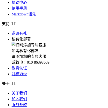
帮助中心
使用手册
Markdown语法
支持


邀请有礼
私有化部署
如需私有化部署
请添加您的专属客服
或致电：010-86393609
教育认证
对标Visio
关于


关于我们
加入我们
服务条款