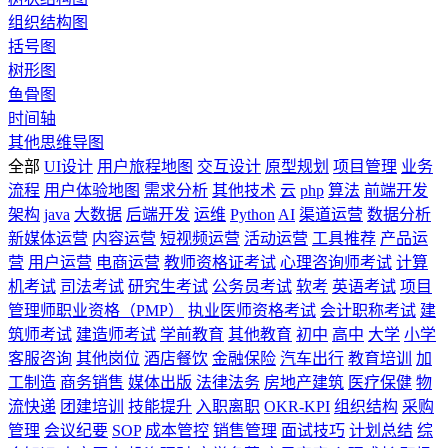
组织结构图
括号图
树形图
鱼骨图
时间轴
其他思维导图
全部
UI设计
用户旅程地图
交互设计
原型规划
项目管理
业务
流程
用户体验地图
需求分析
其他技术
云
php
算法
前端开发
架构
java
大数据
后端开发
运维
Python
AI
渠道运营
数据分析
新媒体运营
内容运营
短视频运营
活动运营
工具推荐
产品运
营
用户运营
电商运营
教师资格证考试
心理咨询师考试
计算
机考试
司法考试
研究生考试
公务员考试
软考
英语考试
项目
管理师职业资格（PMP）
执业医师资格考试
会计职称考试
建
筑师考试
建造师考试
学前教育
其他教育
初中
高中
大学
小学
客服咨询
其他岗位
酒店餐饮
金融保险
汽车出行
教育培训
加
工制造
商务销售
媒体出版
法律法务
房地产建筑
医疗保健
物
流快递
团建培训
技能提升
入职离职
OKR-KPI
组织结构
采购
管理
会议纪要
SOP
成本管控
销售管理
面试技巧
计划总结
综