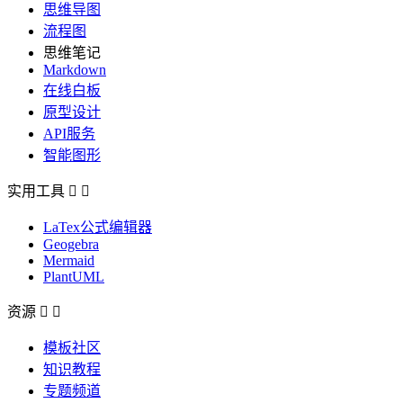
思维导图
流程图
思维笔记
Markdown
在线白板
原型设计
API服务
智能图形
实用工具


LaTex公式编辑器
Geogebra
Mermaid
PlantUML
资源


模板社区
知识教程
专题频道