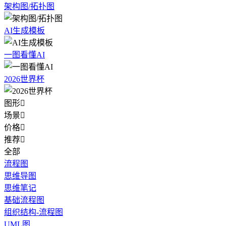
架构图/拓扑图
AI生成模板
一图看懂AI
2026世界杯
图形

场景

价格

推荐

全部
流程图
思维导图
思维笔记
基础流程图
组织结构-流程图
UML图