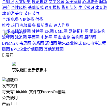
合知识
人文历史
投资理财
文学名著
亲子家庭
心理成长
职场
进阶
个性风格
基础版式
通用模板
影视综艺
生活常识
体育游
戏
旅游美食
节日节气
全部
免费
VIP免费
付费
推荐
热门
克隆最多
最新发布
达人作品
全部
基础流程图
甘特图
ER图
UML图
网络拓扑图
组织结构-
流程图
泳道图
平面图
电路图
图表/表格
架构图
原型图
BPMN2.0
韦恩图
关系图
逻辑图
魏朱商业模式
EPC事件过程
链图
EVC企业价值链图
其他流程图

展开
夜以继日更新模板中...
加载中...
发布文件
每天有
100,000+
文件在ProcessOn创建
免费使用
产品

