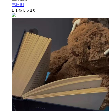
韦恩图

1.4k

5

0