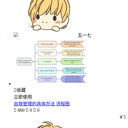
五一七

收藏
立即使用
自我管理的具体办法 流程图

860

0

0
￥5