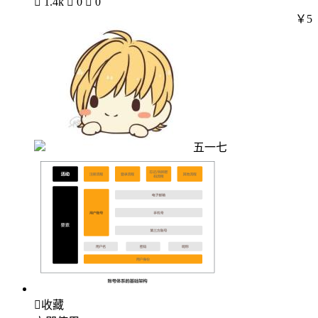

1.4k

0

0
￥5
五一七

收藏