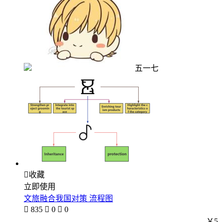
五一七

收藏
立即使用
文旅融合我国对策 流程图

835

0

0
￥5