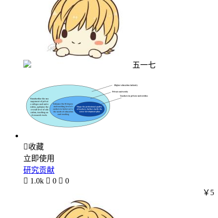
五一七

收藏
立即使用
研究贡献

1.0k

0

0
￥5