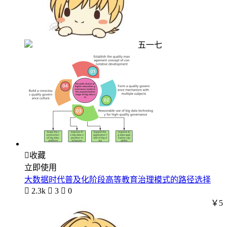
五一七

收藏
立即使用
大数据时代普及化阶段高等教育治理模式的路径选择

2.3k

3

0
￥5