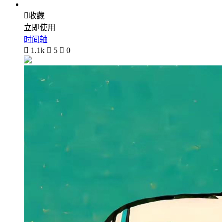

收藏
立即使用
时间轴

1.1k

5

0