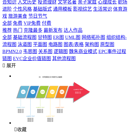
合知识
人文历史
投资理财
文学名著
亲子家庭
心理成长
职场
进阶
个性风格
基础版式
通用模板
影视综艺
生活常识
体育游
戏
旅游美食
节日节气
全部
免费
VIP免费
付费
推荐
热门
克隆最多
最新发布
达人作品
全部
基础流程图
甘特图
ER图
UML图
网络拓扑图
组织结构-
流程图
泳道图
平面图
电路图
图表/表格
架构图
原型图
BPMN2.0
韦恩图
关系图
逻辑图
魏朱商业模式
EPC事件过程
链图
EVC企业价值链图
其他流程图

展开

收藏