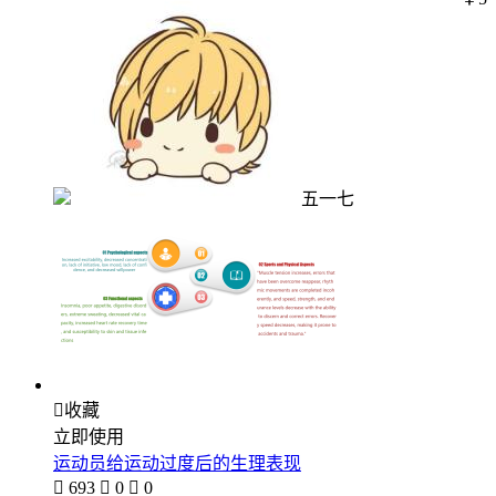
五一七

收藏
立即使用
运动员给运动过度后的生理表现

693

0

0