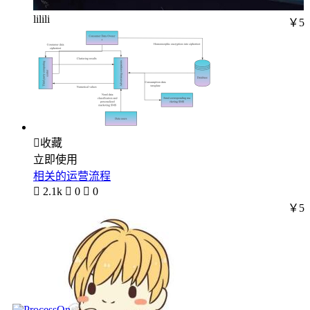
lilili
￥5

收藏
立即使用
相关的运营流程

2.1k

0

0
￥5