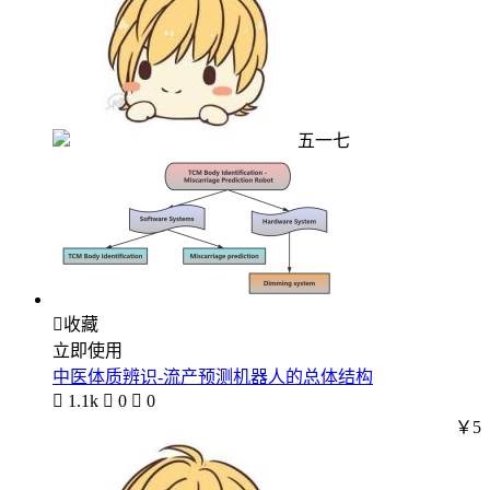
五一七

收藏
立即使用
中医体质辨识-流产预测机器人的总体结构

1.1k

0

0
￥5