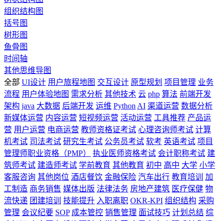
组织结构图
括号图
树形图
鱼骨图
时间轴
其他思维导图
全部
UI设计
用户旅程地图
交互设计
原型规划
项目管理
业务
流程
用户体验地图
需求分析
其他技术
云
php
算法
前端开发
架构
java
大数据
后端开发
运维
Python
AI
渠道运营
数据分析
新媒体运营
内容运营
短视频运营
活动运营
工具推荐
产品运
营
用户运营
电商运营
教师资格证考试
心理咨询师考试
计算
机考试
司法考试
研究生考试
公务员考试
软考
英语考试
项目
管理师职业资格（PMP）
执业医师资格考试
会计职称考试
建
筑师考试
建造师考试
学前教育
其他教育
初中
高中
大学
小学
客服咨询
其他岗位
酒店餐饮
金融保险
汽车出行
教育培训
加
工制造
商务销售
媒体出版
法律法务
房地产建筑
医疗保健
物
流快递
团建培训
技能提升
入职离职
OKR-KPI
组织结构
采购
管理
会议纪要
SOP
成本管控
销售管理
面试技巧
计划总结
综