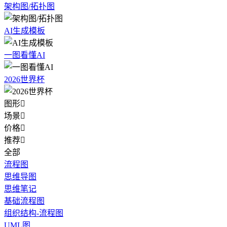
架构图/拓扑图
AI生成模板
一图看懂AI
2026世界杯
图形

场景

价格

推荐

全部
流程图
思维导图
思维笔记
基础流程图
组织结构-流程图
UML图