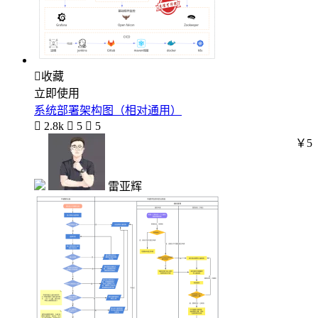

收藏
立即使用
系统部署架构图（相对通用）

2.8k

5

5
￥5
雷亚辉