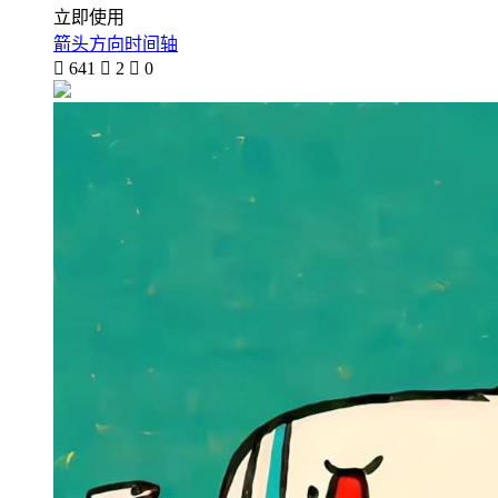
立即使用
箭头方向时间轴

641

2

0