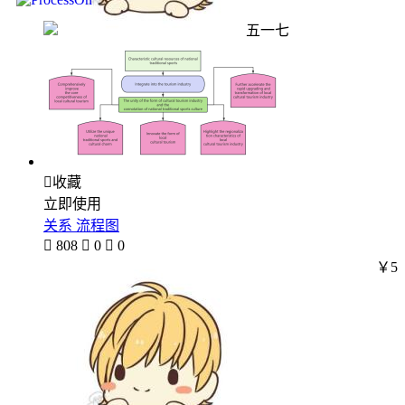
五一七

收藏
立即使用
关系 流程图

808

0

0
￥5