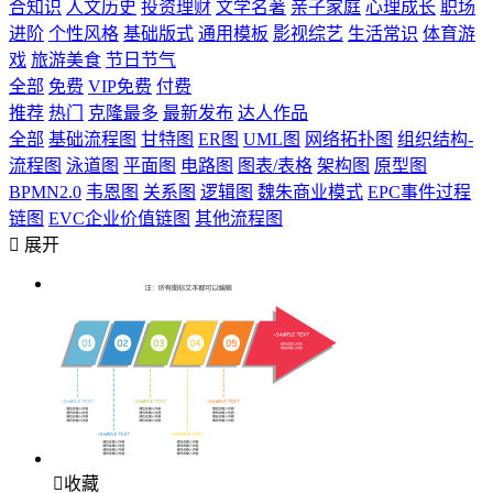
合知识
人文历史
投资理财
文学名著
亲子家庭
心理成长
职场
进阶
个性风格
基础版式
通用模板
影视综艺
生活常识
体育游
戏
旅游美食
节日节气
全部
免费
VIP免费
付费
推荐
热门
克隆最多
最新发布
达人作品
全部
基础流程图
甘特图
ER图
UML图
网络拓扑图
组织结构-
流程图
泳道图
平面图
电路图
图表/表格
架构图
原型图
BPMN2.0
韦恩图
关系图
逻辑图
魏朱商业模式
EPC事件过程
链图
EVC企业价值链图
其他流程图

展开

收藏