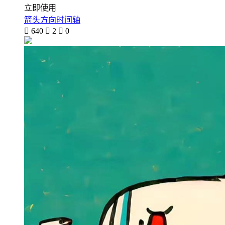
立即使用
箭头方向时间轴

640

2

0