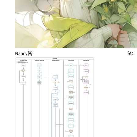
Nancy酱
￥5