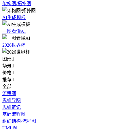
架构图/拓扑图
AI生成模板
一图看懂AI
2026世界杯
图形

场景

价格

推荐

全部
流程图
思维导图
思维笔记
基础流程图
组织结构-流程图
UML图