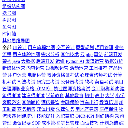
组织结构图
括号图
树形图
鱼骨图
时间轴
其他思维导图
全部
UI设计
用户旅程地图
交互设计
原型规划
项目管理
业务
流程
用户体验地图
需求分析
其他技术
云
php
算法
前端开发
架构
java
大数据
后端开发
运维
Python
AI
渠道运营
数据分析
新媒体运营
内容运营
短视频运营
活动运营
工具推荐
产品运
营
用户运营
电商运营
教师资格证考试
心理咨询师考试
计算
机考试
司法考试
研究生考试
公务员考试
软考
英语考试
项目
管理师职业资格（PMP）
执业医师资格考试
会计职称考试
建
筑师考试
建造师考试
学前教育
其他教育
初中
高中
大学
小学
客服咨询
其他岗位
酒店餐饮
金融保险
汽车出行
教育培训
加
工制造
商务销售
媒体出版
法律法务
房地产建筑
医疗保健
物
流快递
团建培训
技能提升
入职离职
OKR-KPI
组织结构
采购
管理
会议纪要
SOP
成本管控
销售管理
面试技巧
计划总结
综