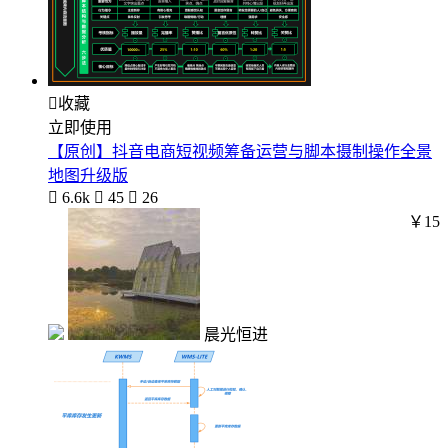

收藏
立即使用
【原创】抖音电商短视频筹备运营与脚本摄制操作全景
地图升级版

6.6k

45

26
￥15
晨光恒进