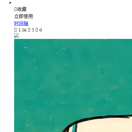

收藏
立即使用
时间轴

1.1k

5

0