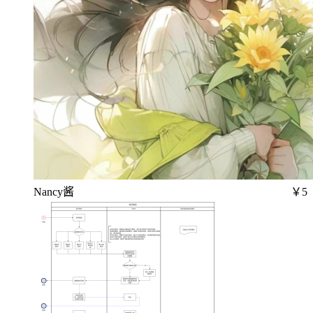
Nancy酱
￥5