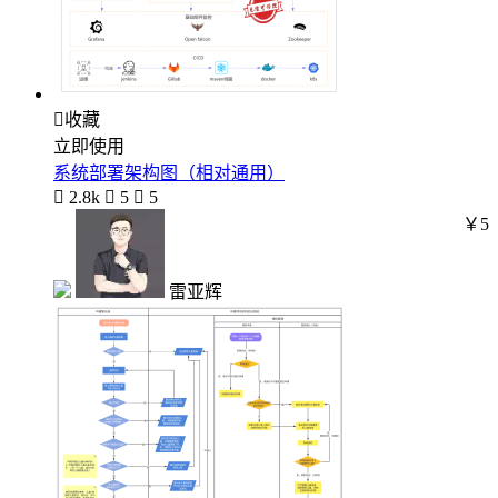

收藏
立即使用
系统部署架构图（相对通用）

2.8k

5

5
￥5
雷亚辉