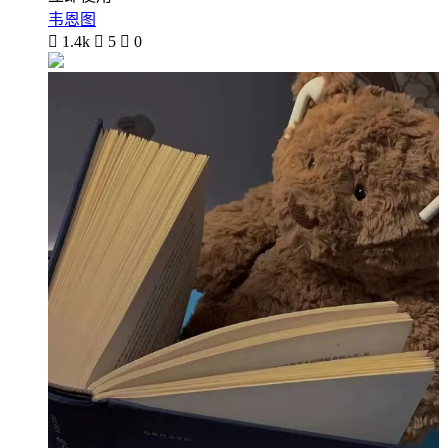
韦恩图

1.4k

5

0