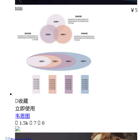
lilili
￥5

收藏
立即使用
韦恩图

1.5k

7

0