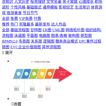
合知识
人文历史
投资理财
文学名著
亲子家庭
心理成长
职场
进阶
个性风格
基础版式
通用模板
影视综艺
生活常识
体育游
戏
旅游美食
节日节气
全部
免费
VIP免费
付费
推荐
热门
克隆最多
最新发布
达人作品
全部
基础流程图
甘特图
ER图
UML图
网络拓扑图
组织结构-
流程图
泳道图
平面图
电路图
图表/表格
架构图
原型图
BPMN2.0
韦恩图
关系图
逻辑图
魏朱商业模式
EPC事件过程
链图
EVC企业价值链图
其他流程图

展开

收藏