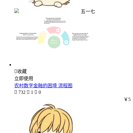
五一七

收藏
立即使用
农村数字金融的困境 流程图

732

1

0
￥5