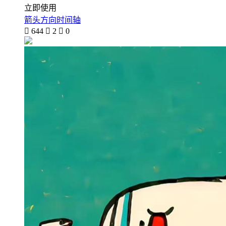
立即使用
箭头方向时间轴

644

2

0