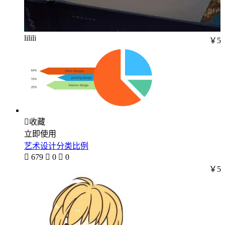
lilili
￥5

收藏
立即使用
艺术设计分类比例

679

0

0
￥5