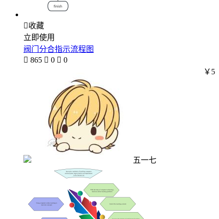

收藏
立即使用
阀门分合指示流程图

865

0

0
￥5
五一七