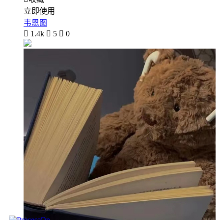
立即使用
韦恩图

1.4k

5

0