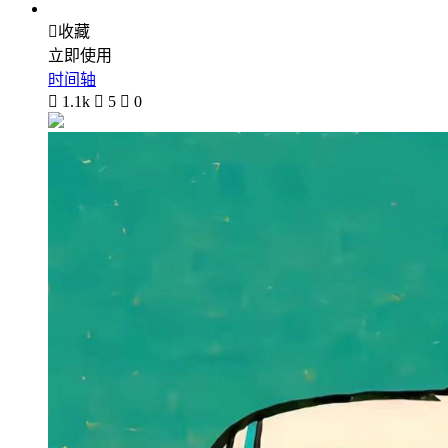

收藏
立即使用
时间轴

1.1k

5

0