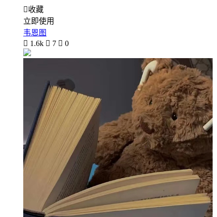

收藏
立即使用
韦恩图

1.6k

7

0