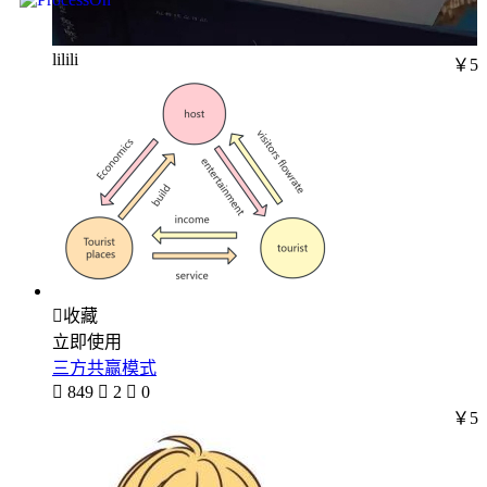
lilili
￥5

收藏
立即使用
三方共赢模式

849

2

0
￥5