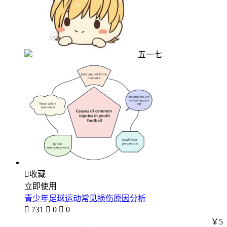
五一七

收藏
立即使用
青少年足球运动常见损伤原因分析

731

0

0
￥5