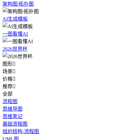
架构图/拓扑图
AI生成模板
一图看懂AI
2026世界杯
图形

场景

价格

推荐

全部
流程图
思维导图
思维笔记
基础流程图
组织结构-流程图
UML图