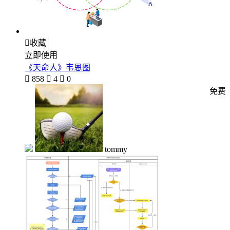

收藏
立即使用
《天命人》韦恩图

858

4

0
免费
tommy