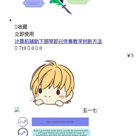

收藏
立即使用
计算机辅助下钢琴即兴伴奏教学创新方法

719

0

0
￥5
五一七