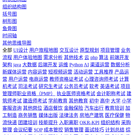
组织结构图
括号图
树形图
鱼骨图
时间轴
其他思维导图
全部
UI设计
用户旅程地图
交互设计
原型规划
项目管理
业务
流程
用户体验地图
需求分析
其他技术
云
php
算法
前端开发
架构
java
大数据
后端开发
运维
Python
AI
渠道运营
数据分析
新媒体运营
内容运营
短视频运营
活动运营
工具推荐
产品运
营
用户运营
电商运营
教师资格证考试
心理咨询师考试
计算
机考试
司法考试
研究生考试
公务员考试
软考
英语考试
项目
管理师职业资格（PMP）
执业医师资格考试
会计职称考试
建
筑师考试
建造师考试
学前教育
其他教育
初中
高中
大学
小学
客服咨询
其他岗位
酒店餐饮
金融保险
汽车出行
教育培训
加
工制造
商务销售
媒体出版
法律法务
房地产建筑
医疗保健
物
流快递
团建培训
技能提升
入职离职
OKR-KPI
组织结构
采购
管理
会议纪要
SOP
成本管控
销售管理
面试技巧
计划总结
综