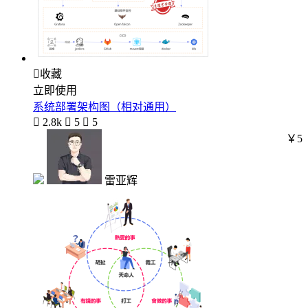

收藏
立即使用
系统部署架构图（相对通用）

2.8k

5

5
￥5
雷亚辉