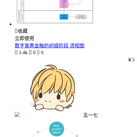

收藏
立即使用
数字普惠金融的初级阶段 流程图

1.4k

0

0
￥5
五一七