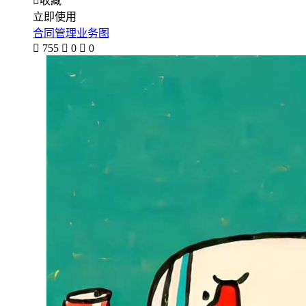

收藏
立即使用
合同管理业务图

755

0

0