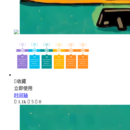

收藏
立即使用
时间轴

1.1k

5

0