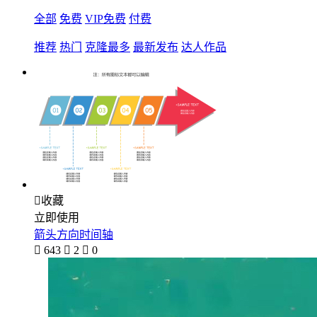
全部
免费
VIP免费
付费
推荐
热门
克隆最多
最新发布
达人作品

收藏
立即使用
箭头方向时间轴

643

2

0