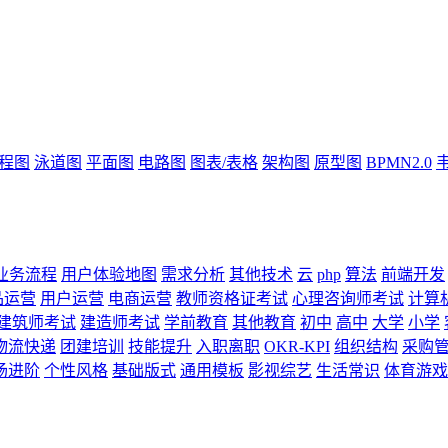
流程图
泳道图
平面图
电路图
图表/表格
架构图
原型图
BPMN2.0
业务流程
用户体验地图
需求分析
其他技术
云
php
算法
前端开发
品运营
用户运营
电商运营
教师资格证考试
心理咨询师考试
计算
建筑师考试
建造师考试
学前教育
其他教育
初中
高中
大学
小学
物流快递
团建培训
技能提升
入职离职
OKR-KPI
组织结构
采购
场进阶
个性风格
基础版式
通用模板
影视综艺
生活常识
体育游戏