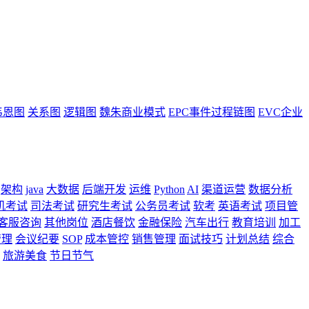
韦恩图
关系图
逻辑图
魏朱商业模式
EPC事件过程链图
EVC企业
架构
java
大数据
后端开发
运维
Python
AI
渠道运营
数据分析
机考试
司法考试
研究生考试
公务员考试
软考
英语考试
项目管
客服咨询
其他岗位
酒店餐饮
金融保险
汽车出行
教育培训
加工
管理
会议纪要
SOP
成本管控
销售管理
面试技巧
计划总结
综合
旅游美食
节日节气