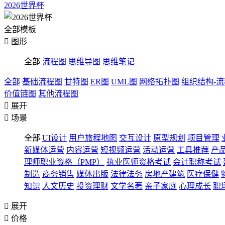
2026世界杯
全部模板

图形
全部
流程图
思维导图
思维笔记
全部
基础流程图
甘特图
ER图
UML图
网络拓扑图
组织结构-
价值链图
其他流程图

展开

场景
全部
UI设计
用户旅程地图
交互设计
原型规划
项目管理
新媒体运营
内容运营
短视频运营
活动运营
工具推荐
产
理师职业资格（PMP）
执业医师资格考试
会计职称考试
制造
商务销售
媒体出版
法律法务
房地产建筑
医疗保健
知识
人文历史
投资理财
文学名著
亲子家庭
心理成长
职

展开

价格