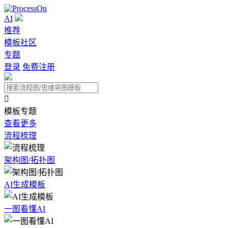
AI
推荐
模板社区
专题
登录
免费注册

模板专题
查看更多
流程梳理
架构图/拓扑图
AI生成模板
一图看懂AI