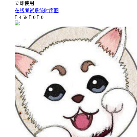
立即使用
在线考试系统时序图

4.5k

0

0