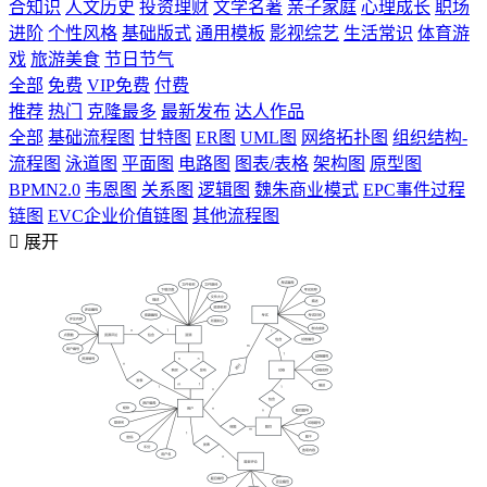
合知识
人文历史
投资理财
文学名著
亲子家庭
心理成长
职场
进阶
个性风格
基础版式
通用模板
影视综艺
生活常识
体育游
戏
旅游美食
节日节气
全部
免费
VIP免费
付费
推荐
热门
克隆最多
最新发布
达人作品
全部
基础流程图
甘特图
ER图
UML图
网络拓扑图
组织结构-
流程图
泳道图
平面图
电路图
图表/表格
架构图
原型图
BPMN2.0
韦恩图
关系图
逻辑图
魏朱商业模式
EPC事件过程
链图
EVC企业价值链图
其他流程图

展开