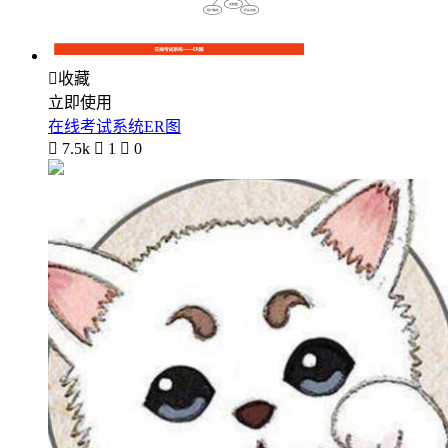

收藏
立即使用
在线考试系统ER图

7.5k

1

0