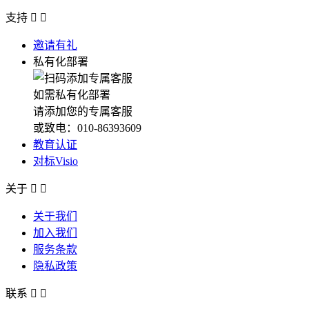
支持


邀请有礼
私有化部署
如需私有化部署
请添加您的专属客服
或致电：010-86393609
教育认证
对标Visio
关于


关于我们
加入我们
服务条款
隐私政策
联系

