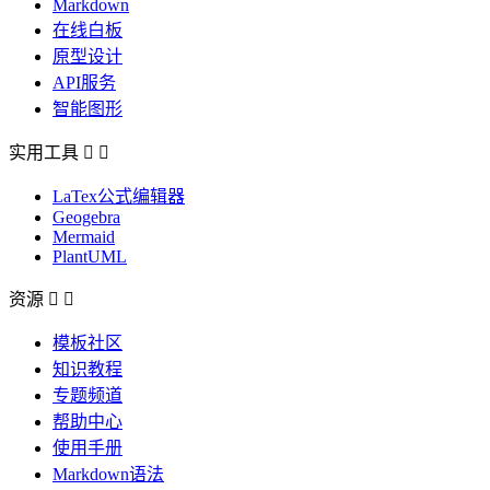
Markdown
在线白板
原型设计
API服务
智能图形
实用工具


LaTex公式编辑器
Geogebra
Mermaid
PlantUML
资源


模板社区
知识教程
专题频道
帮助中心
使用手册
Markdown语法