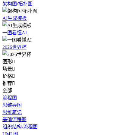
架构图/拓扑图
AI生成模板
一图看懂AI
2026世界杯
图形

场景

价格

推荐

全部
流程图
思维导图
思维笔记
基础流程图
组织结构-流程图
UML图