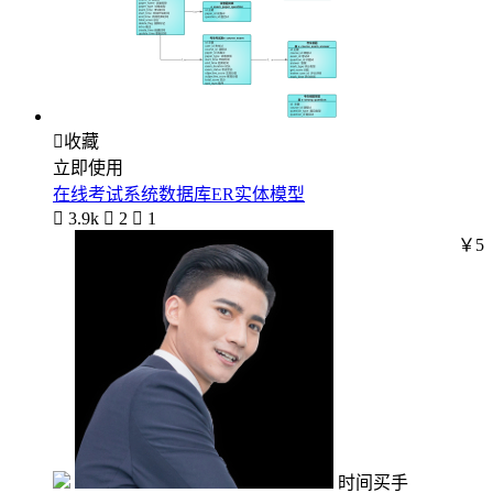

收藏
立即使用
在线考试系统数据库ER实体模型

3.9k

2

1
￥5
时间买手