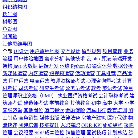
组织结构图
括号图
树形图
鱼骨图
时间轴
其他思维导图
全部
UI设计
用户旅程地图
交互设计
原型规划
项目管理
业务
流程
用户体验地图
需求分析
其他技术
云
php
算法
前端开发
架构
java
大数据
后端开发
运维
Python
AI
渠道运营
数据分析
新媒体运营
内容运营
短视频运营
活动运营
工具推荐
产品运
营
用户运营
电商运营
教师资格证考试
心理咨询师考试
计算
机考试
司法考试
研究生考试
公务员考试
软考
英语考试
项目
管理师职业资格（PMP）
执业医师资格考试
会计职称考试
建
筑师考试
建造师考试
学前教育
其他教育
初中
高中
大学
小学
客服咨询
其他岗位
酒店餐饮
金融保险
汽车出行
教育培训
加
工制造
商务销售
媒体出版
法律法务
房地产建筑
医疗保健
物
流快递
团建培训
技能提升
入职离职
OKR-KPI
组织结构
采购
管理
会议纪要
SOP
成本管控
销售管理
面试技巧
计划总结
综