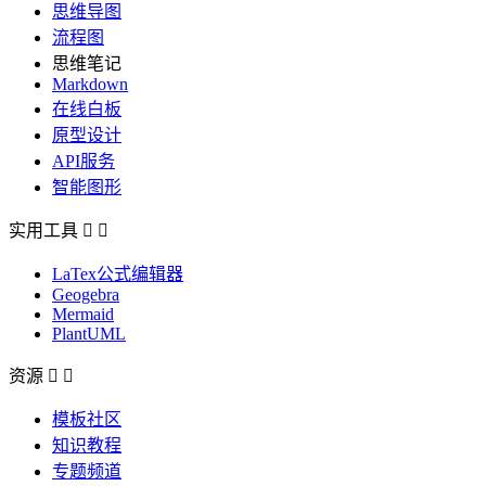
思维导图
流程图
思维笔记
Markdown
在线白板
原型设计
API服务
智能图形
实用工具


LaTex公式编辑器
Geogebra
Mermaid
PlantUML
资源


模板社区
知识教程
专题频道