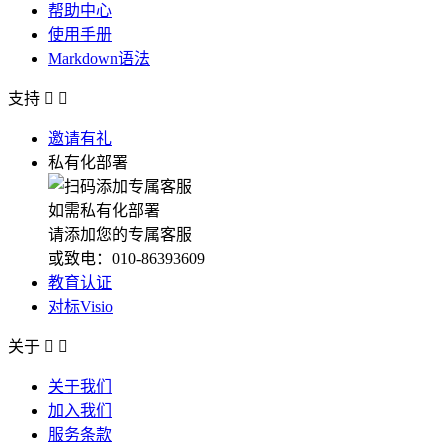
帮助中心
使用手册
Markdown语法
支持


邀请有礼
私有化部署
如需私有化部署
请添加您的专属客服
或致电：010-86393609
教育认证
对标Visio
关于


关于我们
加入我们
服务条款