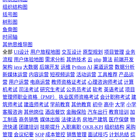
组织结构图
括号图
树形图
鱼骨图
时间轴
其他思维导图
全部
UI设计
用户旅程地图
交互设计
原型规划
项目管理
业务
流程
用户体验地图
需求分析
其他技术
云
php
算法
前端开发
架构
java
大数据
后端开发
运维
Python
AI
渠道运营
数据分析
新媒体运营
内容运营
短视频运营
活动运营
工具推荐
产品运
营
用户运营
电商运营
教师资格证考试
心理咨询师考试
计算
机考试
司法考试
研究生考试
公务员考试
软考
英语考试
项目
管理师职业资格（PMP）
执业医师资格考试
会计职称考试
建
筑师考试
建造师考试
学前教育
其他教育
初中
高中
大学
小学
客服咨询
其他岗位
酒店餐饮
金融保险
汽车出行
教育培训
加
工制造
商务销售
媒体出版
法律法务
房地产建筑
医疗保健
物
流快递
团建培训
技能提升
入职离职
OKR-KPI
组织结构
采购
管理
会议纪要
SOP
成本管控
销售管理
面试技巧
计划总结
综