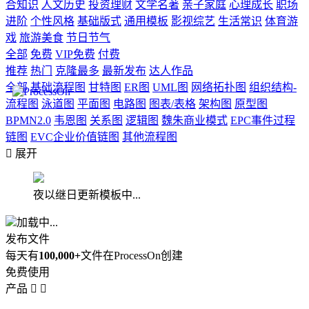
合知识
人文历史
投资理财
文学名著
亲子家庭
心理成长
职场
进阶
个性风格
基础版式
通用模板
影视综艺
生活常识
体育游
戏
旅游美食
节日节气
全部
免费
VIP免费
付费
推荐
热门
克隆最多
最新发布
达人作品
全部
基础流程图
甘特图
ER图
UML图
网络拓扑图
组织结构-
流程图
泳道图
平面图
电路图
图表/表格
架构图
原型图
BPMN2.0
韦恩图
关系图
逻辑图
魏朱商业模式
EPC事件过程
链图
EVC企业价值链图
其他流程图

展开
夜以继日更新模板中...
加载中...
发布文件
每天有
100,000+
文件在ProcessOn创建
免费使用
产品

