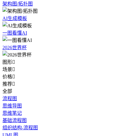
架构图/拓扑图
AI生成模板
一图看懂AI
2026世界杯
图形

场景

价格

推荐

全部
流程图
思维导图
思维笔记
基础流程图
组织结构-流程图
UML图