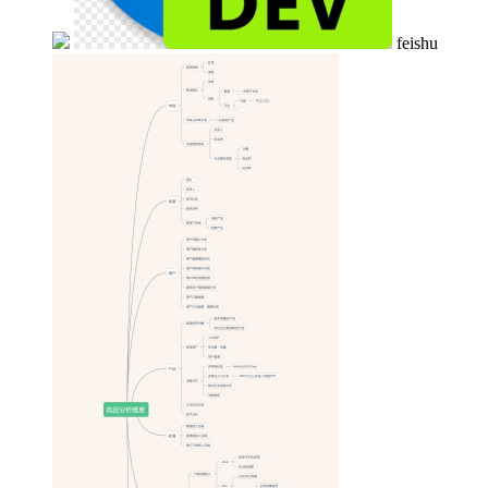
feishu