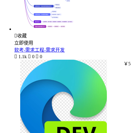

收藏
立即使用
软考-需求工程-需求开发

1.1k

0

0
￥5