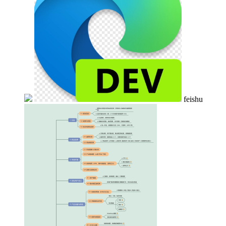
feishu