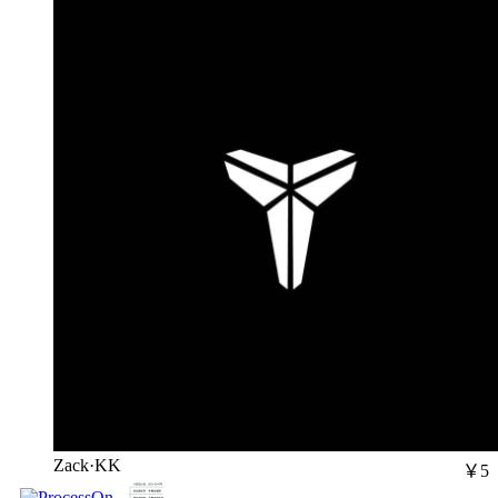
Zack·KK
￥5