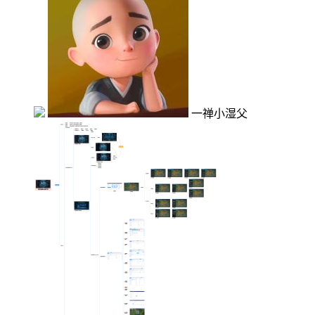
一禅小湿父