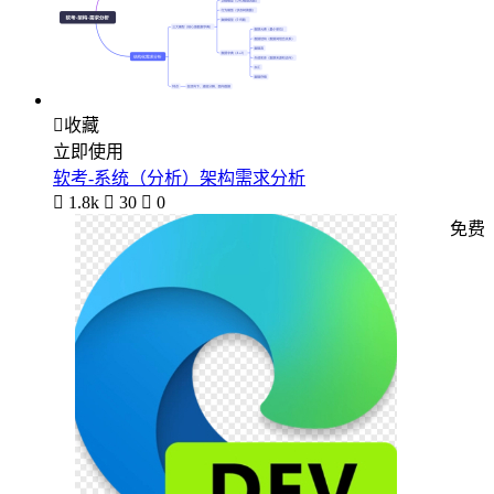

收藏
立即使用
软考-系统（分析）架构需求分析

1.8k

30

0
免费