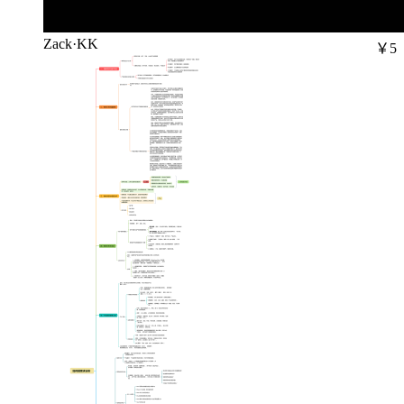
Zack·KK
￥5