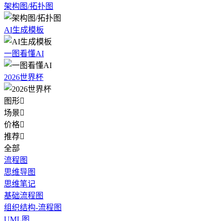
架构图/拓扑图
AI生成模板
一图看懂AI
2026世界杯
图形

场景

价格

推荐

全部
流程图
思维导图
思维笔记
基础流程图
组织结构-流程图
UML图