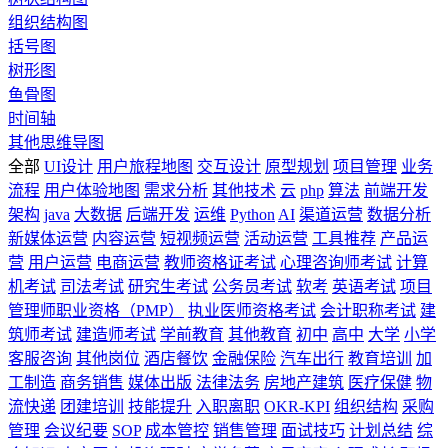
组织结构图
括号图
树形图
鱼骨图
时间轴
其他思维导图
全部
UI设计
用户旅程地图
交互设计
原型规划
项目管理
业务
流程
用户体验地图
需求分析
其他技术
云
php
算法
前端开发
架构
java
大数据
后端开发
运维
Python
AI
渠道运营
数据分析
新媒体运营
内容运营
短视频运营
活动运营
工具推荐
产品运
营
用户运营
电商运营
教师资格证考试
心理咨询师考试
计算
机考试
司法考试
研究生考试
公务员考试
软考
英语考试
项目
管理师职业资格（PMP）
执业医师资格考试
会计职称考试
建
筑师考试
建造师考试
学前教育
其他教育
初中
高中
大学
小学
客服咨询
其他岗位
酒店餐饮
金融保险
汽车出行
教育培训
加
工制造
商务销售
媒体出版
法律法务
房地产建筑
医疗保健
物
流快递
团建培训
技能提升
入职离职
OKR-KPI
组织结构
采购
管理
会议纪要
SOP
成本管控
销售管理
面试技巧
计划总结
综