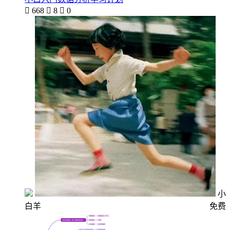

668

8

0
小
白羊
免费