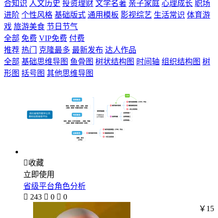
合知识
人文历史
投资理财
文学名著
亲子家庭
心理成长
职场
进阶
个性风格
基础版式
通用模板
影视综艺
生活常识
体育游
戏
旅游美食
节日节气
全部
免费
VIP免费
付费
推荐
热门
克隆最多
最新发布
达人作品
全部
基础思维导图
鱼骨图
树状结构图
时间轴
组织结构图
树
形图
括号图
其他思维导图

收藏
立即使用
省级平台角色分析

243

0

0
￥15