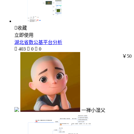

收藏
立即使用
湖北省数公基平台分析

403

0

0
￥50
一禅小湿父