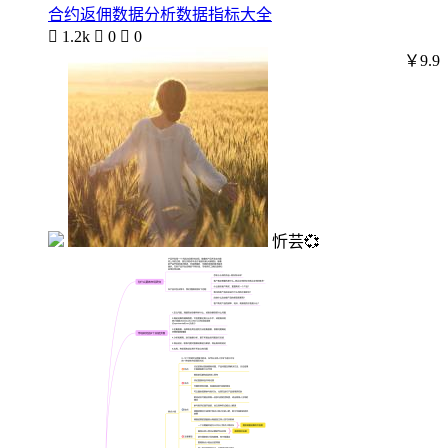
合约返佣数据分析数据指标大全

1.2k

0

0
￥9.9
忻芸💞