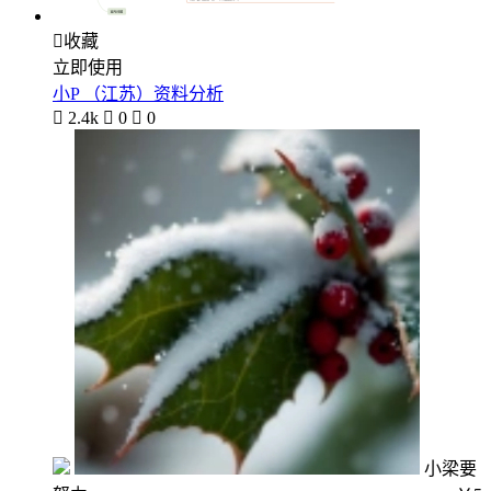

收藏
立即使用
小P （江苏）资料分析

2.4k

0

0
小梁要