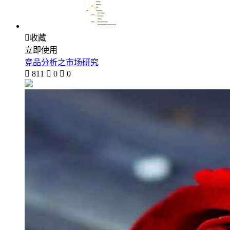

收藏
立即使用
竞品分析之市场研究

811

0

0