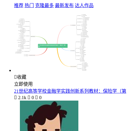
推荐
热门
克隆最多
最新发布
达人作品

收藏
立即使用
21世纪高等学校金融学实践创新系列教材：保险学（第

2.1k

0

0