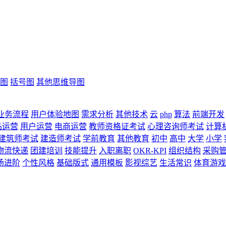
图
括号图
其他思维导图
业务流程
用户体验地图
需求分析
其他技术
云
php
算法
前端开发
品运营
用户运营
电商运营
教师资格证考试
心理咨询师考试
计算
建筑师考试
建造师考试
学前教育
其他教育
初中
高中
大学
小学
物流快递
团建培训
技能提升
入职离职
OKR-KPI
组织结构
采购
场进阶
个性风格
基础版式
通用模板
影视综艺
生活常识
体育游戏