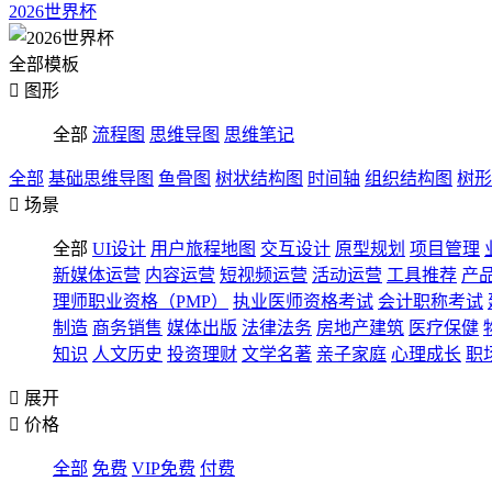
2026世界杯
全部模板

图形
全部
流程图
思维导图
思维笔记
全部
基础思维导图
鱼骨图
树状结构图
时间轴
组织结构图
树形

场景
全部
UI设计
用户旅程地图
交互设计
原型规划
项目管理
新媒体运营
内容运营
短视频运营
活动运营
工具推荐
产
理师职业资格（PMP）
执业医师资格考试
会计职称考试
制造
商务销售
媒体出版
法律法务
房地产建筑
医疗保健
知识
人文历史
投资理财
文学名著
亲子家庭
心理成长
职

展开

价格
全部
免费
VIP免费
付费