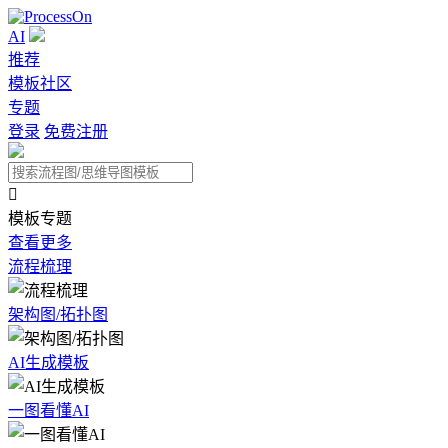
AI
推荐
模板社区
专题
登录
免费注册

模板专题
查看更多
流程梳理
架构图/拓扑图
AI生成模板
一图看懂AI