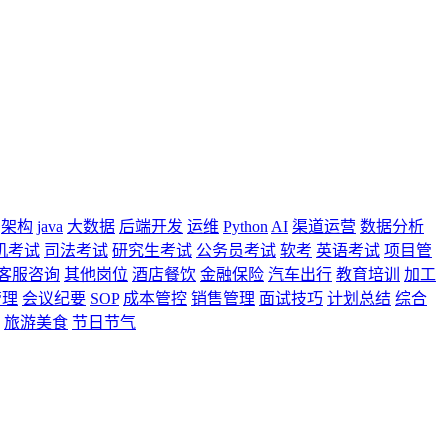
架构
java
大数据
后端开发
运维
Python
AI
渠道运营
数据分析
机考试
司法考试
研究生考试
公务员考试
软考
英语考试
项目管
客服咨询
其他岗位
酒店餐饮
金融保险
汽车出行
教育培训
加工
管理
会议纪要
SOP
成本管控
销售管理
面试技巧
计划总结
综合
旅游美食
节日节气