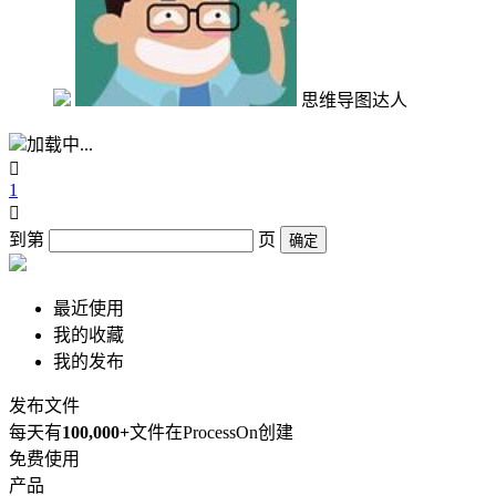
思维导图达人
加载中...

1

到第
页
确定
最近使用
我的收藏
我的发布
发布文件
每天有
100,000+
文件在ProcessOn创建
免费使用
产品