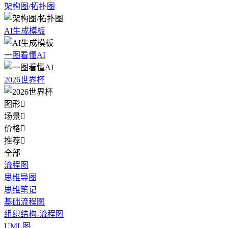
架构图/拓扑图
AI生成模板
一图看懂AI
2026世界杯
图形

场景

价格

推荐

全部
流程图
思维导图
思维笔记
基础流程图
组织结构-流程图
UML图