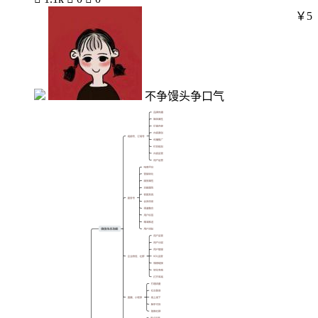
￥5
不争馒头争口气