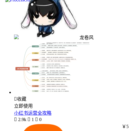
龙卷风

收藏
立即使用
小红书运营全攻略

2.9k

1

0
￥5