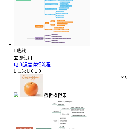

收藏
立即使用
电商运营详细流程

1.3k

0

0
￥5
橙橙橙橙果