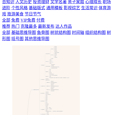
合知识
人文历史
投资理财
文学名著
亲子家庭
心理成长
职场
进阶
个性风格
基础版式
通用模板
影视综艺
生活常识
体育游
戏
旅游美食
节日节气
全部
免费
VIP免费
付费
推荐
热门
克隆最多
最新发布
达人作品
全部
基础思维导图
鱼骨图
树状结构图
时间轴
组织结构图
树
形图
括号图
其他思维导图