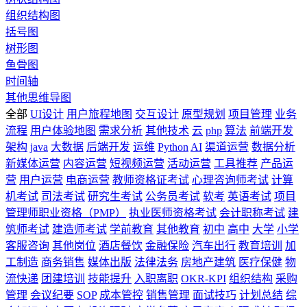
组织结构图
括号图
树形图
鱼骨图
时间轴
其他思维导图
全部
UI设计
用户旅程地图
交互设计
原型规划
项目管理
业务
流程
用户体验地图
需求分析
其他技术
云
php
算法
前端开发
架构
java
大数据
后端开发
运维
Python
AI
渠道运营
数据分析
新媒体运营
内容运营
短视频运营
活动运营
工具推荐
产品运
营
用户运营
电商运营
教师资格证考试
心理咨询师考试
计算
机考试
司法考试
研究生考试
公务员考试
软考
英语考试
项目
管理师职业资格（PMP）
执业医师资格考试
会计职称考试
建
筑师考试
建造师考试
学前教育
其他教育
初中
高中
大学
小学
客服咨询
其他岗位
酒店餐饮
金融保险
汽车出行
教育培训
加
工制造
商务销售
媒体出版
法律法务
房地产建筑
医疗保健
物
流快递
团建培训
技能提升
入职离职
OKR-KPI
组织结构
采购
管理
会议纪要
SOP
成本管控
销售管理
面试技巧
计划总结
综