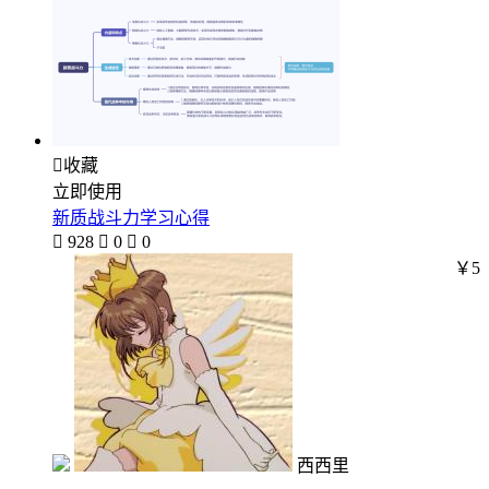

收藏
立即使用
新质战斗力学习心得

928

0

0
￥5
西西里