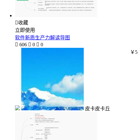

收藏
立即使用
软件新质生产力解读导图

606

0

0
￥5
皮卡皮卡丘