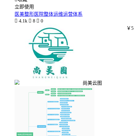
立即使用
医美整形医院整体运维运营体系

4.1k

8

0
￥5
尚美云图