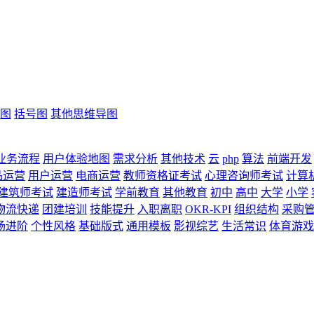
图
括号图
其他思维导图
业务流程
用户体验地图
需求分析
其他技术
云
php
算法
前端开发
品运营
用户运营
电商运营
教师资格证考试
心理咨询师考试
计算
建筑师考试
建造师考试
学前教育
其他教育
初中
高中
大学
小学
物流快递
团建培训
技能提升
入职离职
OKR-KPI
组织结构
采购
场进阶
个性风格
基础版式
通用模板
影视综艺
生活常识
体育游戏