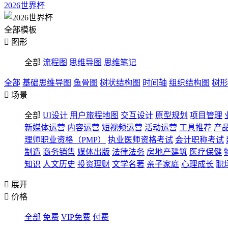
2026世界杯
全部模板

图形
全部
流程图
思维导图
思维笔记
全部
基础思维导图
鱼骨图
树状结构图
时间轴
组织结构图
树形

场景
全部
UI设计
用户旅程地图
交互设计
原型规划
项目管理
新媒体运营
内容运营
短视频运营
活动运营
工具推荐
产
理师职业资格（PMP）
执业医师资格考试
会计职称考试
制造
商务销售
媒体出版
法律法务
房地产建筑
医疗保健
知识
人文历史
投资理财
文学名著
亲子家庭
心理成长
职

展开

价格
全部
免费
VIP免费
付费