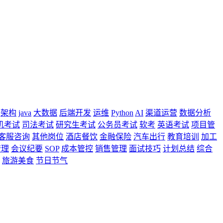
架构
java
大数据
后端开发
运维
Python
AI
渠道运营
数据分析
机考试
司法考试
研究生考试
公务员考试
软考
英语考试
项目管
客服咨询
其他岗位
酒店餐饮
金融保险
汽车出行
教育培训
加工
管理
会议纪要
SOP
成本管控
销售管理
面试技巧
计划总结
综合
旅游美食
节日节气