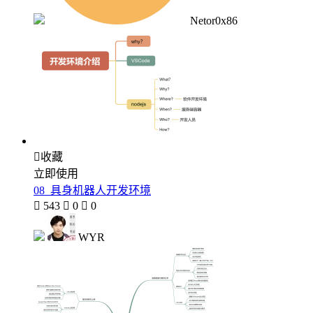
Netor0x86

收藏
立即使用
08_具身机器人开发环境

543

0

0
WYR