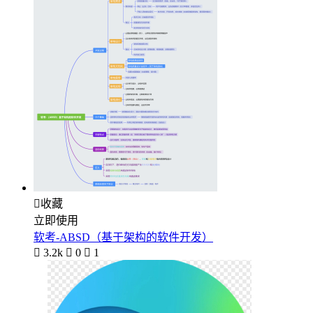

收藏
立即使用
软考-ABSD（基于架构的软件开发）

3.2k

0

1