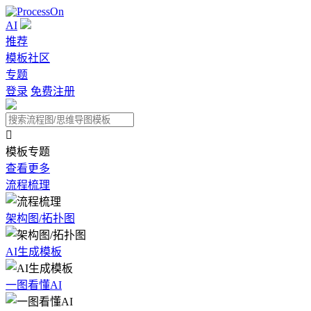
AI
推荐
模板社区
专题
登录
免费注册

模板专题
查看更多
流程梳理
架构图/拓扑图
AI生成模板
一图看懂AI