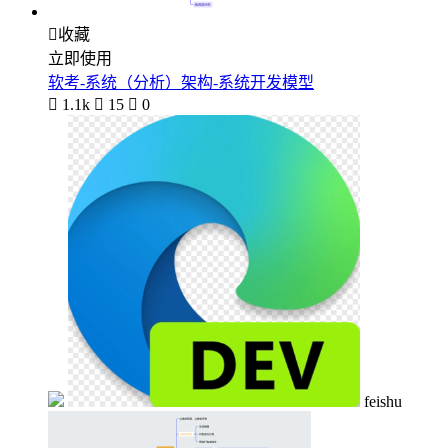

收藏
立即使用
软考-系统（分析）架构-系统开发模型

1.1k

15

0
feishu