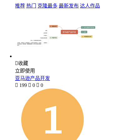
推荐
热门
克隆最多
最新发布
达人作品

收藏
立即使用
亚马逊产品开发

199

0

0