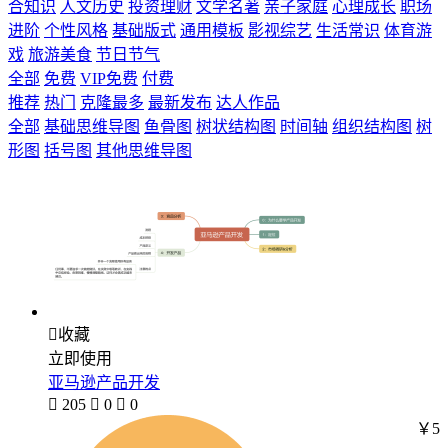
合知识
人文历史
投资理财
文学名著
亲子家庭
心理成长
职场
进阶
个性风格
基础版式
通用模板
影视综艺
生活常识
体育游
戏
旅游美食
节日节气
全部
免费
VIP免费
付费
推荐
热门
克隆最多
最新发布
达人作品
全部
基础思维导图
鱼骨图
树状结构图
时间轴
组织结构图
树
形图
括号图
其他思维导图

收藏
立即使用
亚马逊产品开发

205

0

0
￥5