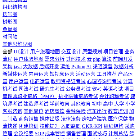
组织结构图
括号图
树形图
鱼骨图
时间轴
其他思维导图
全部
UI设计
用户旅程地图
交互设计
原型规划
项目管理
业务
流程
用户体验地图
需求分析
其他技术
云
php
算法
前端开发
架构
java
大数据
后端开发
运维
Python
AI
渠道运营
数据分析
新媒体运营
内容运营
短视频运营
活动运营
工具推荐
产品运
营
用户运营
电商运营
教师资格证考试
心理咨询师考试
计算
机考试
司法考试
研究生考试
公务员考试
软考
英语考试
项目
管理师职业资格（PMP）
执业医师资格考试
会计职称考试
建
筑师考试
建造师考试
学前教育
其他教育
初中
高中
大学
小学
客服咨询
其他岗位
酒店餐饮
金融保险
汽车出行
教育培训
加
工制造
商务销售
媒体出版
法律法务
房地产建筑
医疗保健
物
流快递
团建培训
技能提升
入职离职
OKR-KPI
组织结构
采购
管理
会议纪要
SOP
成本管控
销售管理
面试技巧
计划总结
综