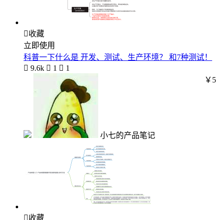

收藏
立即使用
科普一下什么是 开发、测试、生产环境？ 和7种测试！

9.6k

1

1
￥5
小七的产品笔记

收藏