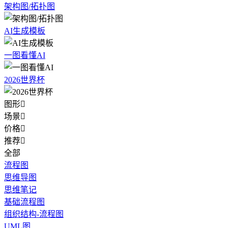
架构图/拓扑图
AI生成模板
一图看懂AI
2026世界杯
图形

场景

价格

推荐

全部
流程图
思维导图
思维笔记
基础流程图
组织结构-流程图
UML图