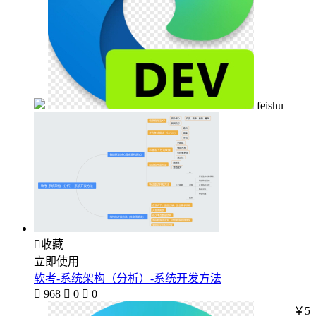
feishu

收藏
立即使用
软考-系统架构（分析）-系统开发方法

968

0

0
￥5