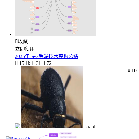

收藏
立即使用
2025年Java后端技术架构总结

15.1k

31

72
￥10
javinlu