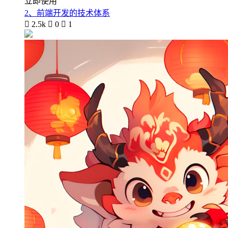
立即使用
2、前端开发的技术体系

2.5k

0

1