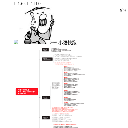

1.6k

1

0
￥9
小强快跑