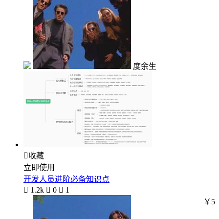
度余生

收藏
立即使用
开发人员进阶必备知识点

1.2k

0

1
￥5