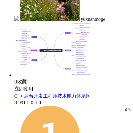
yuxuanmoge

收藏
立即使用
C++ 后台开发工程师技术能力体系图

991

0

0
￥5