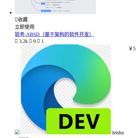

收藏
立即使用
软考-ABSD（基于架构的软件开发）

3.2k

0

1
￥5
feishu