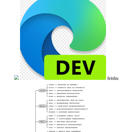
feishu