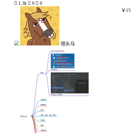

1.3k

0

0
￥15
领头马