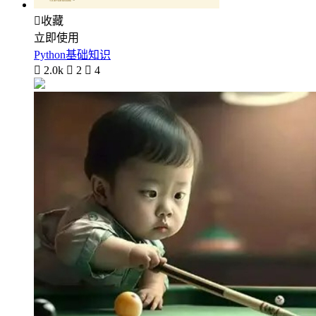

收藏
立即使用
Python基础知识

2.0k

2

4