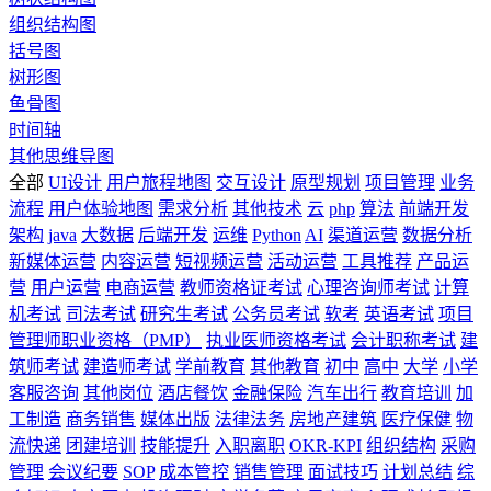
组织结构图
括号图
树形图
鱼骨图
时间轴
其他思维导图
全部
UI设计
用户旅程地图
交互设计
原型规划
项目管理
业务
流程
用户体验地图
需求分析
其他技术
云
php
算法
前端开发
架构
java
大数据
后端开发
运维
Python
AI
渠道运营
数据分析
新媒体运营
内容运营
短视频运营
活动运营
工具推荐
产品运
营
用户运营
电商运营
教师资格证考试
心理咨询师考试
计算
机考试
司法考试
研究生考试
公务员考试
软考
英语考试
项目
管理师职业资格（PMP）
执业医师资格考试
会计职称考试
建
筑师考试
建造师考试
学前教育
其他教育
初中
高中
大学
小学
客服咨询
其他岗位
酒店餐饮
金融保险
汽车出行
教育培训
加
工制造
商务销售
媒体出版
法律法务
房地产建筑
医疗保健
物
流快递
团建培训
技能提升
入职离职
OKR-KPI
组织结构
采购
管理
会议纪要
SOP
成本管控
销售管理
面试技巧
计划总结
综