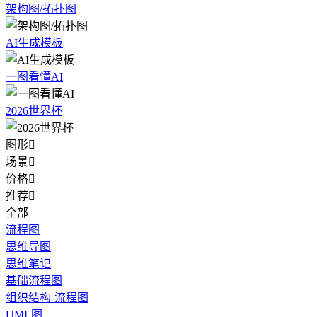
架构图/拓扑图
AI生成模板
一图看懂AI
2026世界杯
图形

场景

价格

推荐

全部
流程图
思维导图
思维笔记
基础流程图
组织结构-流程图
UML图