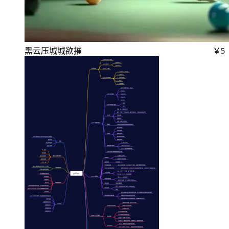
黑云压城城欲摧
￥5