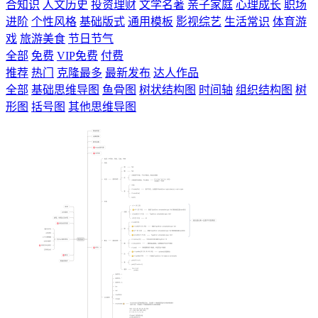
合知识
人文历史
投资理财
文学名著
亲子家庭
心理成长
职场
进阶
个性风格
基础版式
通用模板
影视综艺
生活常识
体育游
戏
旅游美食
节日节气
全部
免费
VIP免费
付费
推荐
热门
克隆最多
最新发布
达人作品
全部
基础思维导图
鱼骨图
树状结构图
时间轴
组织结构图
树
形图
括号图
其他思维导图