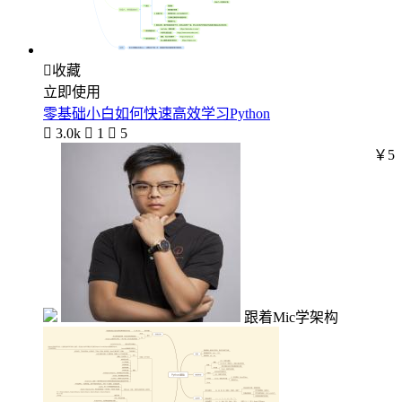

收藏
立即使用
零基础小白如何快速高效学习Python

3.0k

1

5
￥5
跟着Mic学架构