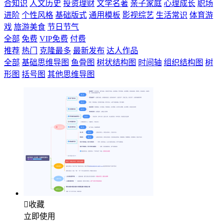
合知识
人文历史
投资理财
文学名著
亲子家庭
心理成长
职场
进阶
个性风格
基础版式
通用模板
影视综艺
生活常识
体育游
戏
旅游美食
节日节气
全部
免费
VIP免费
付费
推荐
热门
克隆最多
最新发布
达人作品
全部
基础思维导图
鱼骨图
树状结构图
时间轴
组织结构图
树
形图
括号图
其他思维导图

收藏
立即使用