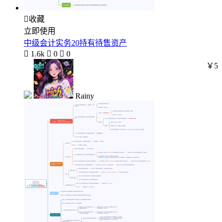

收藏
立即使用
中级会计实务20持有待售资产

1.6k

0

0
￥5
Rainy