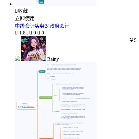

收藏
立即使用
中级会计实务24政府会计

1.8k

0

0
￥5
Rainy