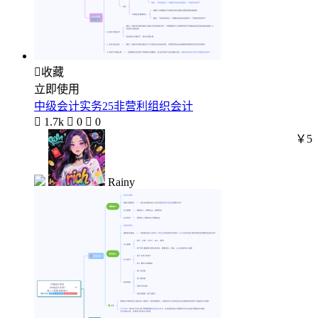

收藏
立即使用
中级会计实务25非营利组织会计

1.7k

0

0
￥5
Rainy