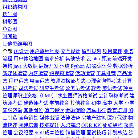
组织结构图
括号图
树形图
鱼骨图
时间轴
其他思维导图
全部
UI设计
用户旅程地图
交互设计
原型规划
项目管理
业务
流程
用户体验地图
需求分析
其他技术
云
php
算法
前端开发
架构
java
大数据
后端开发
运维
Python
AI
渠道运营
数据分析
新媒体运营
内容运营
短视频运营
活动运营
工具推荐
产品运
营
用户运营
电商运营
教师资格证考试
心理咨询师考试
计算
机考试
司法考试
研究生考试
公务员考试
软考
英语考试
项目
管理师职业资格（PMP）
执业医师资格考试
会计职称考试
建
筑师考试
建造师考试
学前教育
其他教育
初中
高中
大学
小学
客服咨询
其他岗位
酒店餐饮
金融保险
汽车出行
教育培训
加
工制造
商务销售
媒体出版
法律法务
房地产建筑
医疗保健
物
流快递
团建培训
技能提升
入职离职
OKR-KPI
组织结构
采购
管理
会议纪要
SOP
成本管控
销售管理
面试技巧
计划总结
综