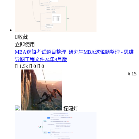

收藏
立即使用
MBA逻辑考试题目整理_研究生MBA逻辑题整理 - 思维
导图工程文件24年9月版

1.5k

0

0
￥15
探照灯