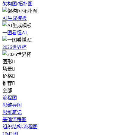
架构图/拓扑图
AI生成模板
一图看懂AI
2026世界杯
图形

场景

价格

推荐

全部
流程图
思维导图
思维笔记
基础流程图
组织结构-流程图
UML图