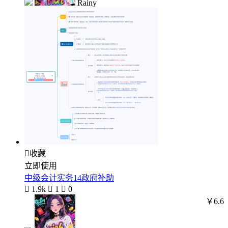
Rainy

收藏
立即使用
中级会计实务14政府补助

1.9k

1

0
￥6.6