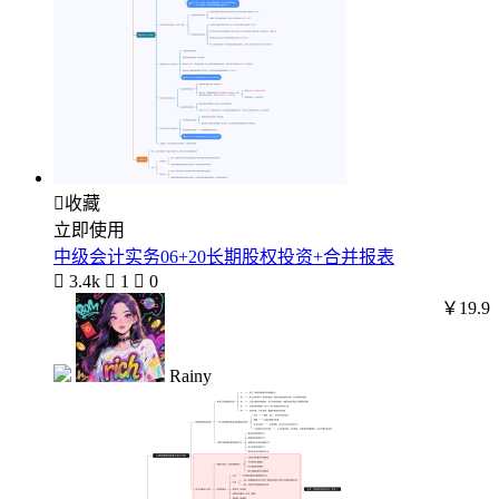

收藏
立即使用
中级会计实务06+20长期股权投资+合并报表

3.4k

1

0
￥19.9
Rainy