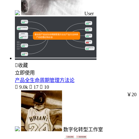
User

收藏
立即使用
产品全生命周期管理方法论

9.0k

17

10
￥20
数字化转型工作室