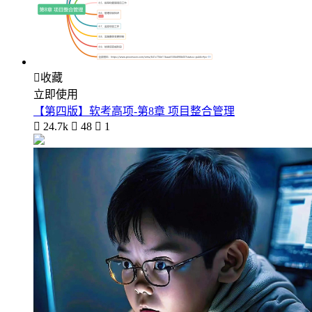

收藏
立即使用
【第四版】软考高项-第8章 项目整合管理

24.7k

48

1