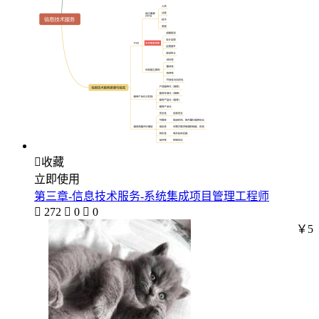

收藏
立即使用
第三章-信息技术服务-系统集成项目管理工程师

272

0

0
￥5