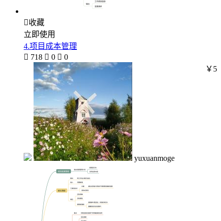

收藏
立即使用
4.项目成本管理

718

0

0
￥5
yuxuanmoge