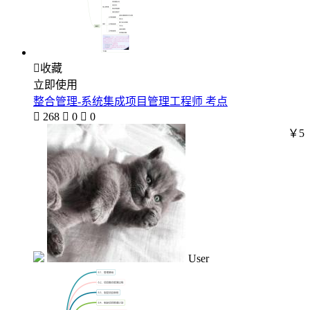

收藏
立即使用
整合管理-系统集成项目管理工程师 考点

268

0

0
￥5
User