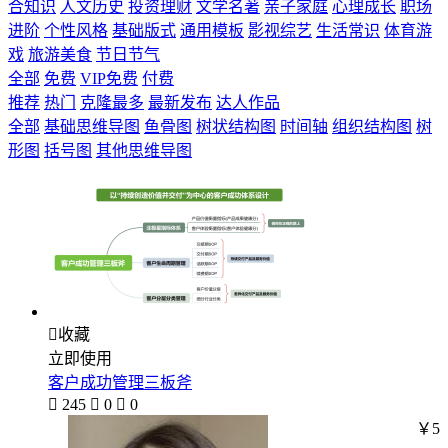
合知识
人文历史
投资理财
文学名著
亲子家庭
心理成长
职场
进阶
个性风格
基础版式
通用模板
影视综艺
生活常识
体育游
戏
旅游美食
节日节气
全部
免费
VIP免费
付费
推荐
热门
克隆最多
最新发布
达人作品
全部
基础思维导图
鱼骨图
树状结构图
时间轴
组织结构图
树
形图
括号图
其他思维导图

收藏
立即使用
客户成功管理三板斧

245

0

0
￥5