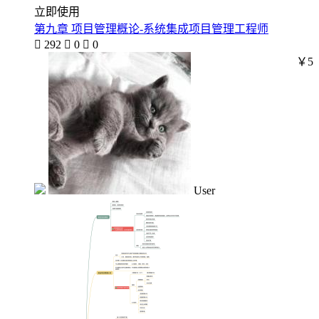
立即使用
第九章 项目管理概论-系统集成项目管理工程师

292

0

0
￥5
User