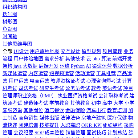
组织结构图
括号图
树形图
鱼骨图
时间轴
其他思维导图
全部
UI设计
用户旅程地图
交互设计
原型规划
项目管理
业务
流程
用户体验地图
需求分析
其他技术
云
php
算法
前端开发
架构
java
大数据
后端开发
运维
Python
AI
渠道运营
数据分析
新媒体运营
内容运营
短视频运营
活动运营
工具推荐
产品运
营
用户运营
电商运营
教师资格证考试
心理咨询师考试
计算
机考试
司法考试
研究生考试
公务员考试
软考
英语考试
项目
管理师职业资格（PMP）
执业医师资格考试
会计职称考试
建
筑师考试
建造师考试
学前教育
其他教育
初中
高中
大学
小学
客服咨询
其他岗位
酒店餐饮
金融保险
汽车出行
教育培训
加
工制造
商务销售
媒体出版
法律法务
房地产建筑
医疗保健
物
流快递
团建培训
技能提升
入职离职
OKR-KPI
组织结构
采购
管理
会议纪要
SOP
成本管控
销售管理
面试技巧
计划总结
综