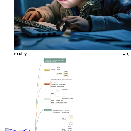
roadby
￥5