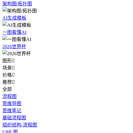
架构图/拓扑图
AI生成模板
一图看懂AI
2026世界杯
图形

场景

价格

推荐

全部
流程图
思维导图
思维笔记
基础流程图
组织结构-流程图
UML图