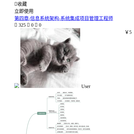

收藏
立即使用
第四章-信息系统架构-系统集成项目管理工程师

325

0

0
￥5
User