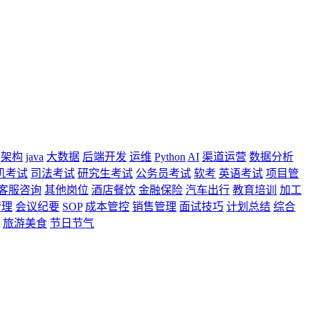
架构
java
大数据
后端开发
运维
Python
AI
渠道运营
数据分析
机考试
司法考试
研究生考试
公务员考试
软考
英语考试
项目管
客服咨询
其他岗位
酒店餐饮
金融保险
汽车出行
教育培训
加工
管理
会议纪要
SOP
成本管控
销售管理
面试技巧
计划总结
综合
旅游美食
节日节气