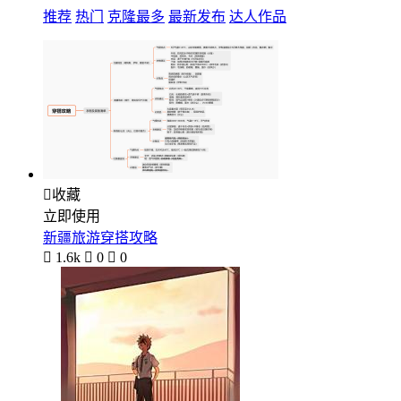
推荐
热门
克隆最多
最新发布
达人作品

收藏
立即使用
新疆旅游穿搭攻略

1.6k

0

0