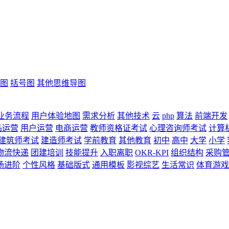
图
括号图
其他思维导图
业务流程
用户体验地图
需求分析
其他技术
云
php
算法
前端开发
品运营
用户运营
电商运营
教师资格证考试
心理咨询师考试
计算
建筑师考试
建造师考试
学前教育
其他教育
初中
高中
大学
小学
物流快递
团建培训
技能提升
入职离职
OKR-KPI
组织结构
采购
场进阶
个性风格
基础版式
通用模板
影视综艺
生活常识
体育游戏