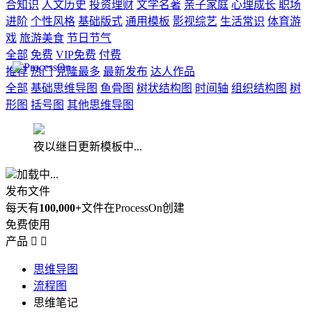
合知识
人文历史
投资理财
文学名著
亲子家庭
心理成长
职场
进阶
个性风格
基础版式
通用模板
影视综艺
生活常识
体育游
戏
旅游美食
节日节气
全部
免费
VIP免费
付费
推荐
热门
克隆最多
最新发布
达人作品
全部
基础思维导图
鱼骨图
树状结构图
时间轴
组织结构图
树
形图
括号图
其他思维导图
夜以继日更新模板中...
加载中...
发布文件
每天有
100,000+
文件在ProcessOn创建
免费使用
产品


思维导图
流程图
思维笔记