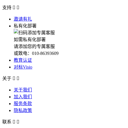
支持


邀请有礼
私有化部署
如需私有化部署
请添加您的专属客服
或致电：010-86393609
教育认证
对标Visio
关于


关于我们
加入我们
服务条款
隐私政策
联系

