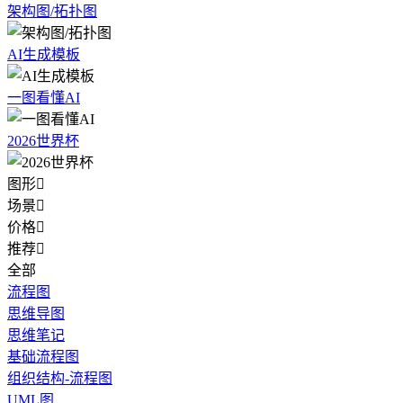
架构图/拓扑图
AI生成模板
一图看懂AI
2026世界杯
图形

场景

价格

推荐

全部
流程图
思维导图
思维笔记
基础流程图
组织结构-流程图
UML图