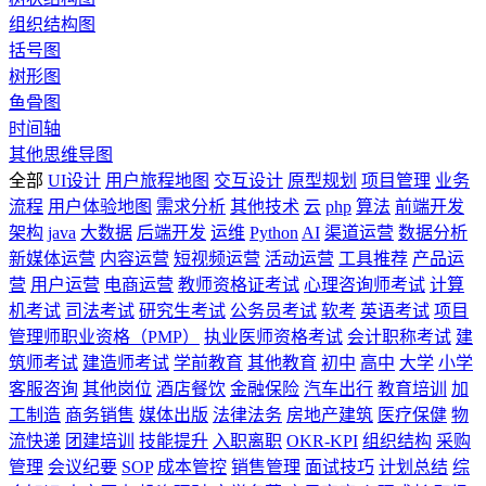
组织结构图
括号图
树形图
鱼骨图
时间轴
其他思维导图
全部
UI设计
用户旅程地图
交互设计
原型规划
项目管理
业务
流程
用户体验地图
需求分析
其他技术
云
php
算法
前端开发
架构
java
大数据
后端开发
运维
Python
AI
渠道运营
数据分析
新媒体运营
内容运营
短视频运营
活动运营
工具推荐
产品运
营
用户运营
电商运营
教师资格证考试
心理咨询师考试
计算
机考试
司法考试
研究生考试
公务员考试
软考
英语考试
项目
管理师职业资格（PMP）
执业医师资格考试
会计职称考试
建
筑师考试
建造师考试
学前教育
其他教育
初中
高中
大学
小学
客服咨询
其他岗位
酒店餐饮
金融保险
汽车出行
教育培训
加
工制造
商务销售
媒体出版
法律法务
房地产建筑
医疗保健
物
流快递
团建培训
技能提升
入职离职
OKR-KPI
组织结构
采购
管理
会议纪要
SOP
成本管控
销售管理
面试技巧
计划总结
综