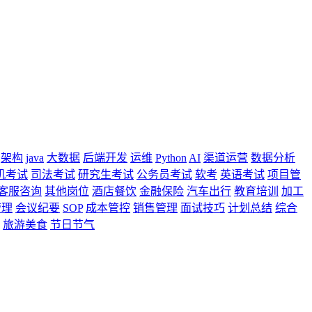
架构
java
大数据
后端开发
运维
Python
AI
渠道运营
数据分析
机考试
司法考试
研究生考试
公务员考试
软考
英语考试
项目管
客服咨询
其他岗位
酒店餐饮
金融保险
汽车出行
教育培训
加工
管理
会议纪要
SOP
成本管控
销售管理
面试技巧
计划总结
综合
旅游美食
节日节气