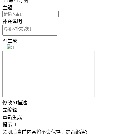
思维导图
主题
补充说明
AI生成


修改AI描述
去编辑
重新生成
提示

关闭后当前内容将不会保存，是否继续？