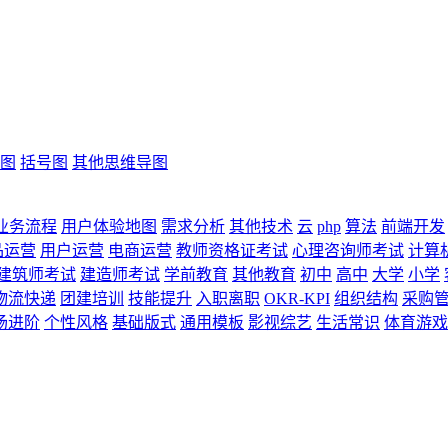
图
括号图
其他思维导图
业务流程
用户体验地图
需求分析
其他技术
云
php
算法
前端开发
品运营
用户运营
电商运营
教师资格证考试
心理咨询师考试
计算
建筑师考试
建造师考试
学前教育
其他教育
初中
高中
大学
小学
物流快递
团建培训
技能提升
入职离职
OKR-KPI
组织结构
采购
场进阶
个性风格
基础版式
通用模板
影视综艺
生活常识
体育游戏