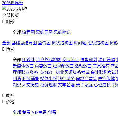
2026世界杯
全部模板

图形
全部
流程图
思维导图
思维笔记
全部
基础思维导图
鱼骨图
树状结构图
时间轴
组织结构图
树形

场景
全部
UI设计
用户旅程地图
交互设计
原型规划
项目管理
新媒体运营
内容运营
短视频运营
活动运营
工具推荐
产
理师职业资格（PMP）
执业医师资格考试
会计职称考试
制造
商务销售
媒体出版
法律法务
房地产建筑
医疗保健
知识
人文历史
投资理财
文学名著
亲子家庭
心理成长
职

展开

价格
全部
免费
VIP免费
付费