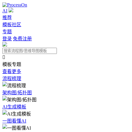
AI
推荐
模板社区
专题
登录
免费注册

模板专题
查看更多
流程梳理
架构图/拓扑图
AI生成模板
一图看懂AI