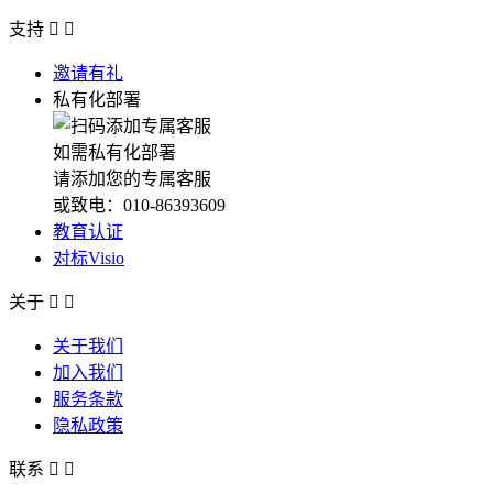
支持


邀请有礼
私有化部署
如需私有化部署
请添加您的专属客服
或致电：010-86393609
教育认证
对标Visio
关于


关于我们
加入我们
服务条款
隐私政策
联系

