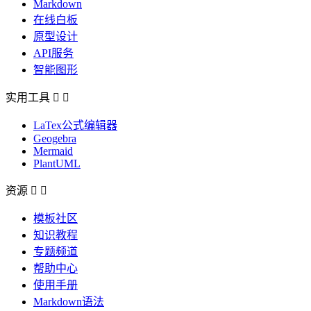
Markdown
在线白板
原型设计
API服务
智能图形
实用工具


LaTex公式编辑器
Geogebra
Mermaid
PlantUML
资源


模板社区
知识教程
专题频道
帮助中心
使用手册
Markdown语法