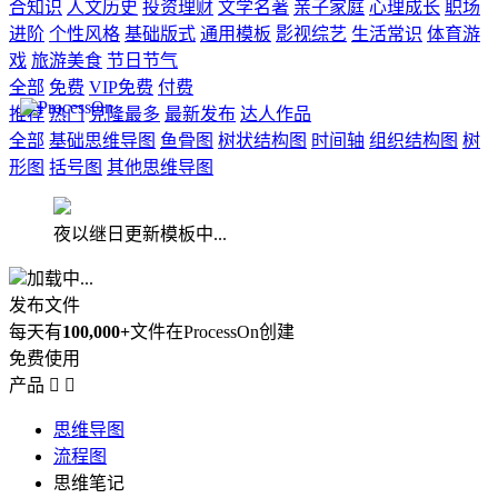
合知识
人文历史
投资理财
文学名著
亲子家庭
心理成长
职场
进阶
个性风格
基础版式
通用模板
影视综艺
生活常识
体育游
戏
旅游美食
节日节气
全部
免费
VIP免费
付费
推荐
热门
克隆最多
最新发布
达人作品
全部
基础思维导图
鱼骨图
树状结构图
时间轴
组织结构图
树
形图
括号图
其他思维导图
夜以继日更新模板中...
加载中...
发布文件
每天有
100,000+
文件在ProcessOn创建
免费使用
产品


思维导图
流程图
思维笔记