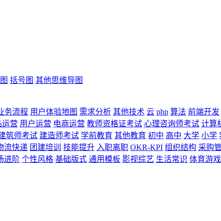
图
括号图
其他思维导图
业务流程
用户体验地图
需求分析
其他技术
云
php
算法
前端开发
品运营
用户运营
电商运营
教师资格证考试
心理咨询师考试
计算
建筑师考试
建造师考试
学前教育
其他教育
初中
高中
大学
小学
物流快递
团建培训
技能提升
入职离职
OKR-KPI
组织结构
采购
场进阶
个性风格
基础版式
通用模板
影视综艺
生活常识
体育游戏