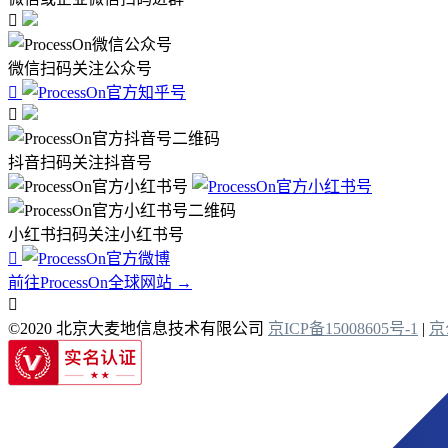

微信扫码关注公众号


抖音扫码关注抖音号
小红书扫码关注小红书号

前往ProcessOn全球网站 →

©2020 北京大麦地信息技术有限公司
京ICP备15008605号-1
|
京