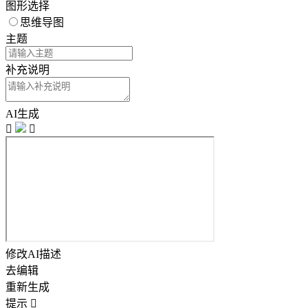
图形选择
思维导图
主题
补充说明
AI生成


修改AI描述
去编辑
重新生成
提示
