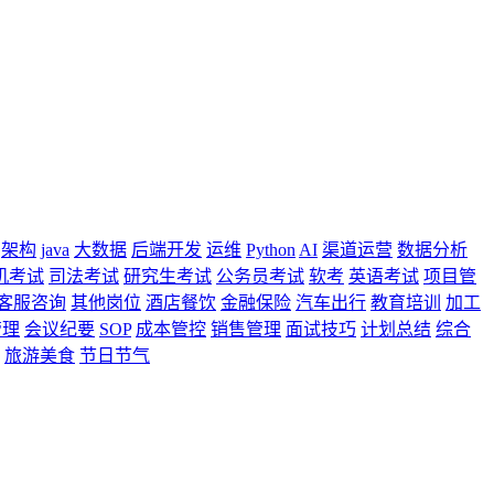
架构
java
大数据
后端开发
运维
Python
AI
渠道运营
数据分析
机考试
司法考试
研究生考试
公务员考试
软考
英语考试
项目管
客服咨询
其他岗位
酒店餐饮
金融保险
汽车出行
教育培训
加工
管理
会议纪要
SOP
成本管控
销售管理
面试技巧
计划总结
综合
旅游美食
节日节气