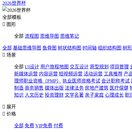
2026世界杯
全部模板

图形
全部
流程图
思维导图
思维笔记
全部
基础思维导图
鱼骨图
树状结构图
时间轴
组织结构图
树形

场景
全部
UI设计
用户旅程地图
交互设计
原型规划
项目管理
新媒体运营
内容运营
短视频运营
活动运营
工具推荐
产
理师职业资格（PMP）
执业医师资格考试
会计职称考试
制造
商务销售
媒体出版
法律法务
房地产建筑
医疗保健
知识
人文历史
投资理财
文学名著
亲子家庭
心理成长
职

展开

价格
全部
免费
VIP免费
付费