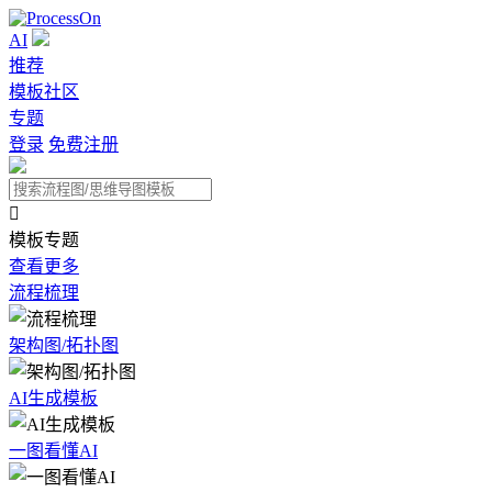
AI
推荐
模板社区
专题
登录
免费注册

模板专题
查看更多
流程梳理
架构图/拓扑图
AI生成模板
一图看懂AI