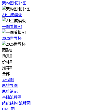
架构图/拓扑图
AI生成模板
一图看懂AI
2026世界杯
图形

场景

价格

推荐

全部
流程图
思维导图
思维笔记
基础流程图
组织结构-流程图
UML图