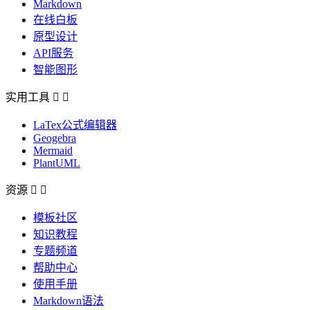
Markdown
在线白板
原型设计
API服务
智能图形
实用工具


LaTex公式编辑器
Geogebra
Mermaid
PlantUML
资源


模板社区
知识教程
专题频道
帮助中心
使用手册
Markdown语法