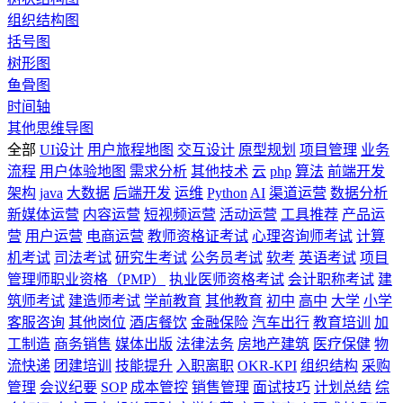
组织结构图
括号图
树形图
鱼骨图
时间轴
其他思维导图
全部
UI设计
用户旅程地图
交互设计
原型规划
项目管理
业务
流程
用户体验地图
需求分析
其他技术
云
php
算法
前端开发
架构
java
大数据
后端开发
运维
Python
AI
渠道运营
数据分析
新媒体运营
内容运营
短视频运营
活动运营
工具推荐
产品运
营
用户运营
电商运营
教师资格证考试
心理咨询师考试
计算
机考试
司法考试
研究生考试
公务员考试
软考
英语考试
项目
管理师职业资格（PMP）
执业医师资格考试
会计职称考试
建
筑师考试
建造师考试
学前教育
其他教育
初中
高中
大学
小学
客服咨询
其他岗位
酒店餐饮
金融保险
汽车出行
教育培训
加
工制造
商务销售
媒体出版
法律法务
房地产建筑
医疗保健
物
流快递
团建培训
技能提升
入职离职
OKR-KPI
组织结构
采购
管理
会议纪要
SOP
成本管控
销售管理
面试技巧
计划总结
综