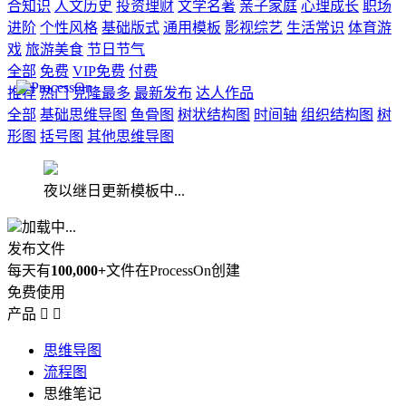
合知识
人文历史
投资理财
文学名著
亲子家庭
心理成长
职场
进阶
个性风格
基础版式
通用模板
影视综艺
生活常识
体育游
戏
旅游美食
节日节气
全部
免费
VIP免费
付费
推荐
热门
克隆最多
最新发布
达人作品
全部
基础思维导图
鱼骨图
树状结构图
时间轴
组织结构图
树
形图
括号图
其他思维导图
夜以继日更新模板中...
加载中...
发布文件
每天有
100,000+
文件在ProcessOn创建
免费使用
产品


思维导图
流程图
思维笔记