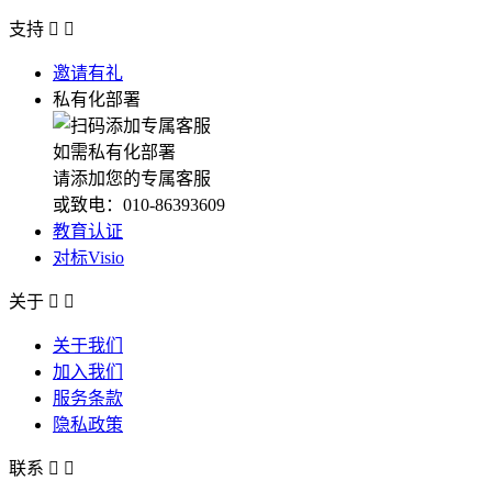
支持


邀请有礼
私有化部署
如需私有化部署
请添加您的专属客服
或致电：010-86393609
教育认证
对标Visio
关于


关于我们
加入我们
服务条款
隐私政策
联系

