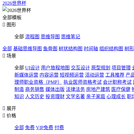
2026世界杯
全部模板

图形
全部
流程图
思维导图
思维笔记
全部
基础思维导图
鱼骨图
树状结构图
时间轴
组织结构图
树形

场景
全部
UI设计
用户旅程地图
交互设计
原型规划
项目管理
新媒体运营
内容运营
短视频运营
活动运营
工具推荐
产
理师职业资格（PMP）
执业医师资格考试
会计职称考试
制造
商务销售
媒体出版
法律法务
房地产建筑
医疗保健
知识
人文历史
投资理财
文学名著
亲子家庭
心理成长
职

展开

价格
全部
免费
VIP免费
付费