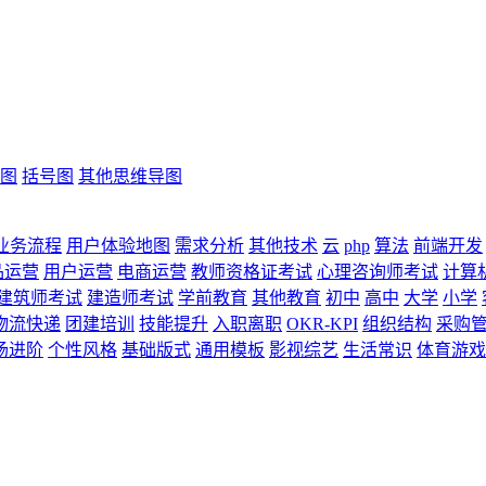
图
括号图
其他思维导图
业务流程
用户体验地图
需求分析
其他技术
云
php
算法
前端开发
品运营
用户运营
电商运营
教师资格证考试
心理咨询师考试
计算
建筑师考试
建造师考试
学前教育
其他教育
初中
高中
大学
小学
物流快递
团建培训
技能提升
入职离职
OKR-KPI
组织结构
采购
场进阶
个性风格
基础版式
通用模板
影视综艺
生活常识
体育游戏