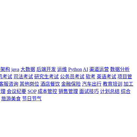
架构
java
大数据
后端开发
运维
Python
AI
渠道运营
数据分析
机考试
司法考试
研究生考试
公务员考试
软考
英语考试
项目管
客服咨询
其他岗位
酒店餐饮
金融保险
汽车出行
教育培训
加工
管理
会议纪要
SOP
成本管控
销售管理
面试技巧
计划总结
综合
旅游美食
节日节气