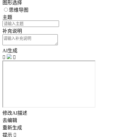
图形选择
思维导图
主题
补充说明
AI生成


修改AI描述
去编辑
重新生成
提示
