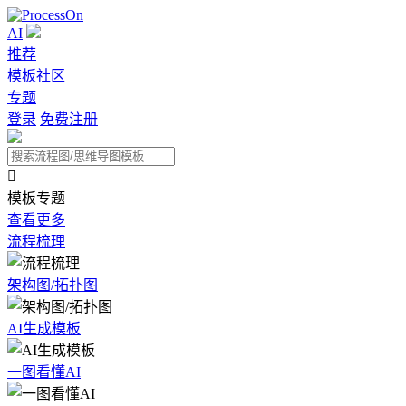
AI
推荐
模板社区
专题
登录
免费注册

模板专题
查看更多
流程梳理
架构图/拓扑图
AI生成模板
一图看懂AI