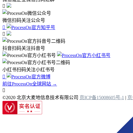

微信扫码关注公众号


抖音扫码关注抖音号
小红书扫码关注小红书号

前往ProcessOn全球网站 →

©2020 北京大麦地信息技术有限公司
京ICP备15008605号-1
|
京