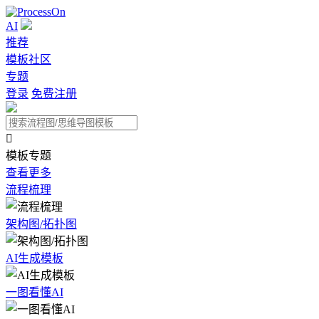
AI
推荐
模板社区
专题
登录
免费注册

模板专题
查看更多
流程梳理
架构图/拓扑图
AI生成模板
一图看懂AI