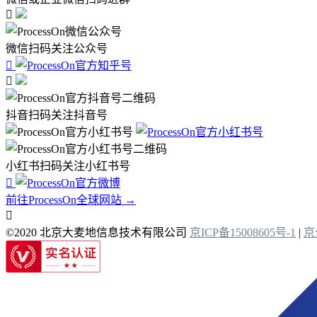

微信扫码关注公众号


抖音扫码关注抖音号
小红书扫码关注小红书号

前往ProcessOn全球网站 →

©2020 北京大麦地信息技术有限公司
京ICP备15008605号-1
|
京