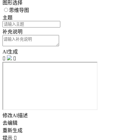
图形选择
思维导图
主题
补充说明
AI生成


修改AI描述
去编辑
重新生成
提示
