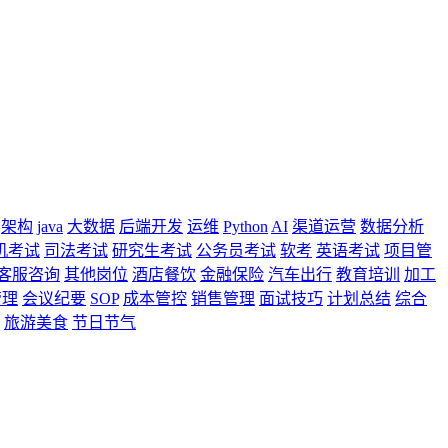
架构
java
大数据
后端开发
运维
Python
AI
渠道运营
数据分析
机考试
司法考试
研究生考试
公务员考试
软考
英语考试
项目管
客服咨询
其他岗位
酒店餐饮
金融保险
汽车出行
教育培训
加工
管理
会议纪要
SOP
成本管控
销售管理
面试技巧
计划总结
综合
旅游美食
节日节气