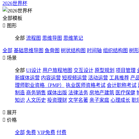
2026世界杯
全部模板

图形
全部
流程图
思维导图
思维笔记
全部
基础思维导图
鱼骨图
树状结构图
时间轴
组织结构图
树形

场景
全部
UI设计
用户旅程地图
交互设计
原型规划
项目管理
新媒体运营
内容运营
短视频运营
活动运营
工具推荐
产
理师职业资格（PMP）
执业医师资格考试
会计职称考试
制造
商务销售
媒体出版
法律法务
房地产建筑
医疗保健
知识
人文历史
投资理财
文学名著
亲子家庭
心理成长
职

展开

价格
全部
免费
VIP免费
付费