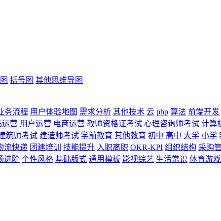
图
括号图
其他思维导图
业务流程
用户体验地图
需求分析
其他技术
云
php
算法
前端开发
品运营
用户运营
电商运营
教师资格证考试
心理咨询师考试
计算
建筑师考试
建造师考试
学前教育
其他教育
初中
高中
大学
小学
物流快递
团建培训
技能提升
入职离职
OKR-KPI
组织结构
采购
场进阶
个性风格
基础版式
通用模板
影视综艺
生活常识
体育游戏