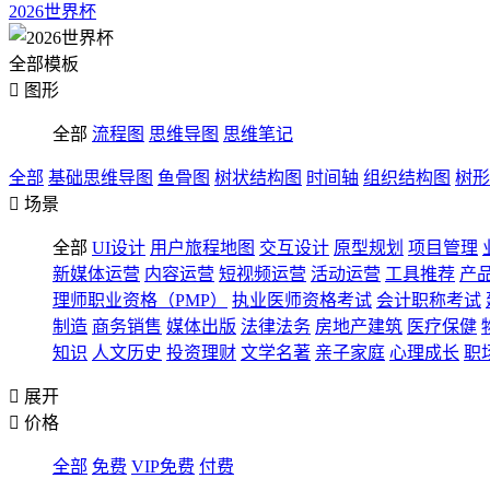
2026世界杯
全部模板

图形
全部
流程图
思维导图
思维笔记
全部
基础思维导图
鱼骨图
树状结构图
时间轴
组织结构图
树形

场景
全部
UI设计
用户旅程地图
交互设计
原型规划
项目管理
新媒体运营
内容运营
短视频运营
活动运营
工具推荐
产
理师职业资格（PMP）
执业医师资格考试
会计职称考试
制造
商务销售
媒体出版
法律法务
房地产建筑
医疗保健
知识
人文历史
投资理财
文学名著
亲子家庭
心理成长
职

展开

价格
全部
免费
VIP免费
付费