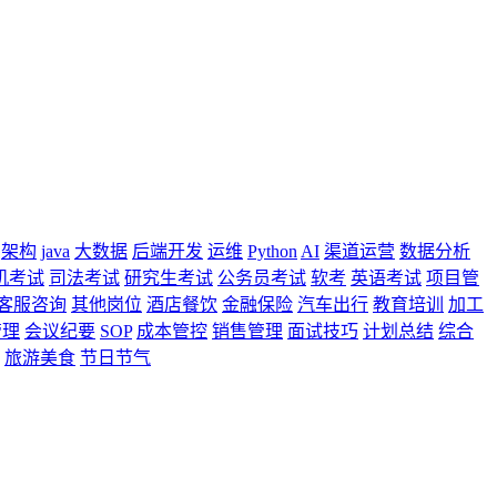
架构
java
大数据
后端开发
运维
Python
AI
渠道运营
数据分析
机考试
司法考试
研究生考试
公务员考试
软考
英语考试
项目管
客服咨询
其他岗位
酒店餐饮
金融保险
汽车出行
教育培训
加工
管理
会议纪要
SOP
成本管控
销售管理
面试技巧
计划总结
综合
旅游美食
节日节气