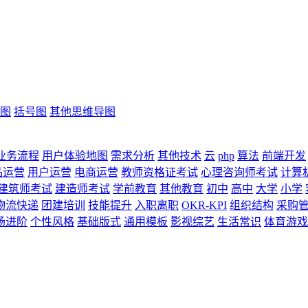
图
括号图
其他思维导图
业务流程
用户体验地图
需求分析
其他技术
云
php
算法
前端开发
品运营
用户运营
电商运营
教师资格证考试
心理咨询师考试
计算
建筑师考试
建造师考试
学前教育
其他教育
初中
高中
大学
小学
物流快递
团建培训
技能提升
入职离职
OKR-KPI
组织结构
采购
场进阶
个性风格
基础版式
通用模板
影视综艺
生活常识
体育游戏