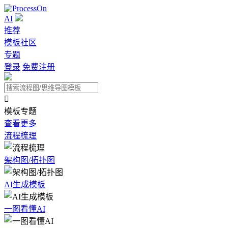
AI
推荐
模板社区
专题
登录
免费注册

模板专题
查看更多
流程梳理
架构图/拓扑图
AI生成模板
一图看懂AI