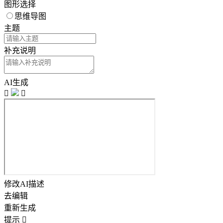
图形选择
思维导图
主题
补充说明
AI生成


修改AI描述
去编辑
重新生成
提示
