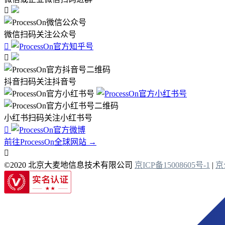

微信扫码关注公众号


抖音扫码关注抖音号
小红书扫码关注小红书号

前往ProcessOn全球网站 →

©2020 北京大麦地信息技术有限公司
京ICP备15008605号-1
|
京