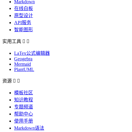
Markdown
在线白板
原型设计
API服务
智能图形
实用工具


LaTex公式编辑器
Geogebra
Mermaid
PlantUML
资源


模板社区
知识教程
专题频道
帮助中心
使用手册
Markdown语法