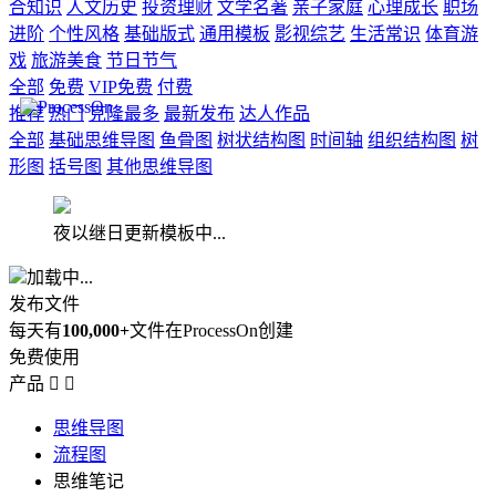
合知识
人文历史
投资理财
文学名著
亲子家庭
心理成长
职场
进阶
个性风格
基础版式
通用模板
影视综艺
生活常识
体育游
戏
旅游美食
节日节气
全部
免费
VIP免费
付费
推荐
热门
克隆最多
最新发布
达人作品
全部
基础思维导图
鱼骨图
树状结构图
时间轴
组织结构图
树
形图
括号图
其他思维导图
夜以继日更新模板中...
加载中...
发布文件
每天有
100,000+
文件在ProcessOn创建
免费使用
产品


思维导图
流程图
思维笔记