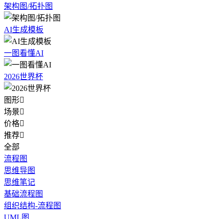
架构图/拓扑图
AI生成模板
一图看懂AI
2026世界杯
图形

场景

价格

推荐

全部
流程图
思维导图
思维笔记
基础流程图
组织结构-流程图
UML图