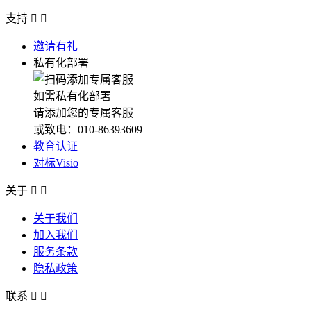
支持


邀请有礼
私有化部署
如需私有化部署
请添加您的专属客服
或致电：010-86393609
教育认证
对标Visio
关于


关于我们
加入我们
服务条款
隐私政策
联系

