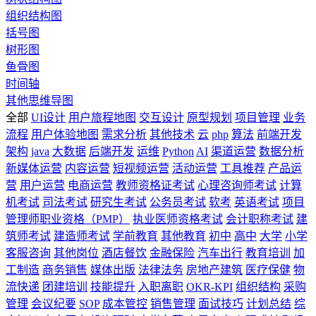
组织结构图
括号图
树形图
鱼骨图
时间轴
其他思维导图
全部
UI设计
用户旅程地图
交互设计
原型规划
项目管理
业务
流程
用户体验地图
需求分析
其他技术
云
php
算法
前端开发
架构
java
大数据
后端开发
运维
Python
AI
渠道运营
数据分析
新媒体运营
内容运营
短视频运营
活动运营
工具推荐
产品运
营
用户运营
电商运营
教师资格证考试
心理咨询师考试
计算
机考试
司法考试
研究生考试
公务员考试
软考
英语考试
项目
管理师职业资格（PMP）
执业医师资格考试
会计职称考试
建
筑师考试
建造师考试
学前教育
其他教育
初中
高中
大学
小学
客服咨询
其他岗位
酒店餐饮
金融保险
汽车出行
教育培训
加
工制造
商务销售
媒体出版
法律法务
房地产建筑
医疗保健
物
流快递
团建培训
技能提升
入职离职
OKR-KPI
组织结构
采购
管理
会议纪要
SOP
成本管控
销售管理
面试技巧
计划总结
综