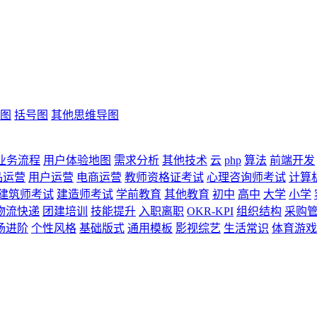
图
括号图
其他思维导图
业务流程
用户体验地图
需求分析
其他技术
云
php
算法
前端开发
品运营
用户运营
电商运营
教师资格证考试
心理咨询师考试
计算
建筑师考试
建造师考试
学前教育
其他教育
初中
高中
大学
小学
物流快递
团建培训
技能提升
入职离职
OKR-KPI
组织结构
采购
场进阶
个性风格
基础版式
通用模板
影视综艺
生活常识
体育游戏