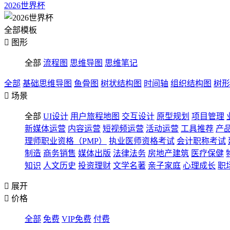
2026世界杯
全部模板

图形
全部
流程图
思维导图
思维笔记
全部
基础思维导图
鱼骨图
树状结构图
时间轴
组织结构图
树形

场景
全部
UI设计
用户旅程地图
交互设计
原型规划
项目管理
新媒体运营
内容运营
短视频运营
活动运营
工具推荐
产
理师职业资格（PMP）
执业医师资格考试
会计职称考试
制造
商务销售
媒体出版
法律法务
房地产建筑
医疗保健
知识
人文历史
投资理财
文学名著
亲子家庭
心理成长
职

展开

价格
全部
免费
VIP免费
付费