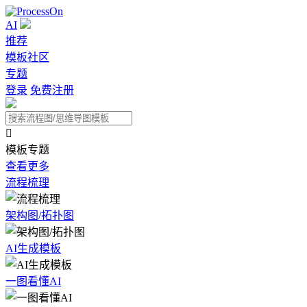
AI
推荐
模板社区
专题
登录
免费注册

模板专题
查看更多
流程梳理
架构图/拓扑图
AI生成模板
一图看懂AI