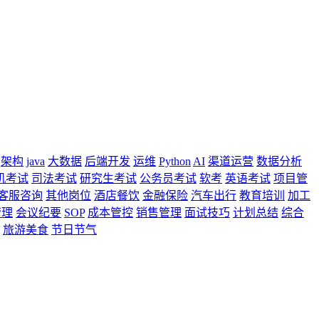
架构
java
大数据
后端开发
运维
Python
AI
渠道运营
数据分析
机考试
司法考试
研究生考试
公务员考试
软考
英语考试
项目管
客服咨询
其他岗位
酒店餐饮
金融保险
汽车出行
教育培训
加工
管理
会议纪要
SOP
成本管控
销售管理
面试技巧
计划总结
综合
旅游美食
节日节气