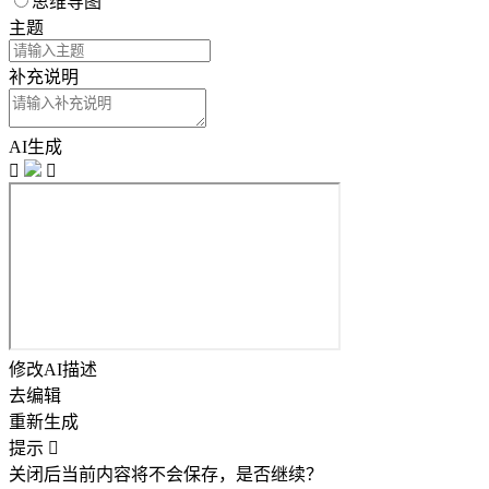
思维导图
主题
补充说明
AI生成


修改AI描述
去编辑
重新生成
提示

关闭后当前内容将不会保存，是否继续？