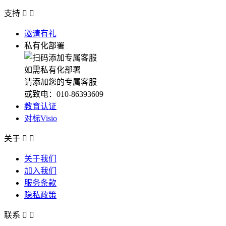
支持


邀请有礼
私有化部署
如需私有化部署
请添加您的专属客服
或致电：010-86393609
教育认证
对标Visio
关于


关于我们
加入我们
服务条款
隐私政策
联系

