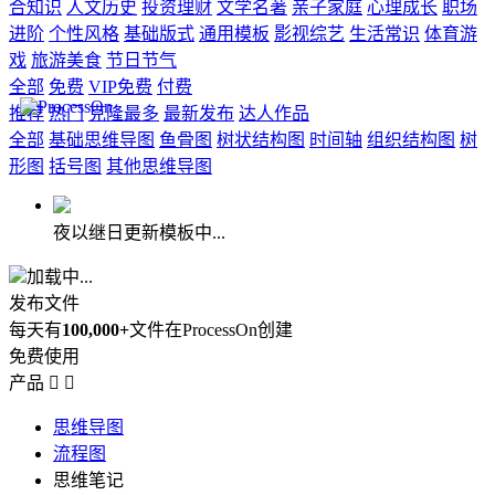
合知识
人文历史
投资理财
文学名著
亲子家庭
心理成长
职场
进阶
个性风格
基础版式
通用模板
影视综艺
生活常识
体育游
戏
旅游美食
节日节气
全部
免费
VIP免费
付费
推荐
热门
克隆最多
最新发布
达人作品
全部
基础思维导图
鱼骨图
树状结构图
时间轴
组织结构图
树
形图
括号图
其他思维导图
夜以继日更新模板中...
加载中...
发布文件
每天有
100,000+
文件在ProcessOn创建
免费使用
产品


思维导图
流程图
思维笔记