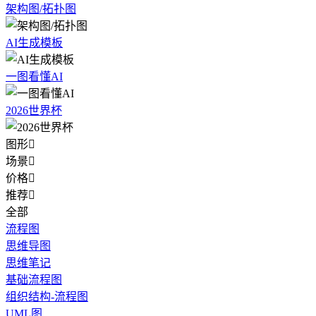
架构图/拓扑图
AI生成模板
一图看懂AI
2026世界杯
图形

场景

价格

推荐

全部
流程图
思维导图
思维笔记
基础流程图
组织结构-流程图
UML图