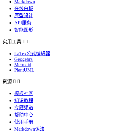
Markdown
在线白板
原型设计
API服务
智能图形
实用工具


LaTex公式编辑器
Geogebra
Mermaid
PlantUML
资源


模板社区
知识教程
专题频道
帮助中心
使用手册
Markdown语法