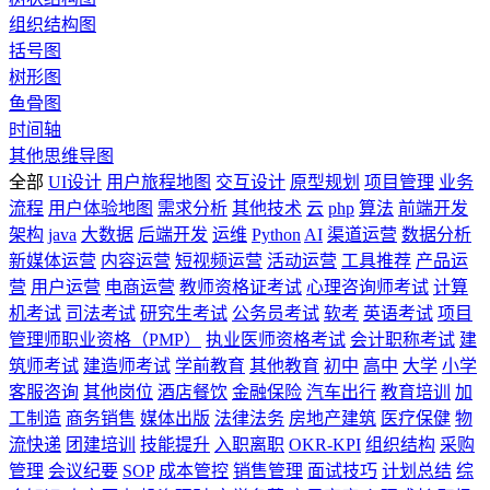
组织结构图
括号图
树形图
鱼骨图
时间轴
其他思维导图
全部
UI设计
用户旅程地图
交互设计
原型规划
项目管理
业务
流程
用户体验地图
需求分析
其他技术
云
php
算法
前端开发
架构
java
大数据
后端开发
运维
Python
AI
渠道运营
数据分析
新媒体运营
内容运营
短视频运营
活动运营
工具推荐
产品运
营
用户运营
电商运营
教师资格证考试
心理咨询师考试
计算
机考试
司法考试
研究生考试
公务员考试
软考
英语考试
项目
管理师职业资格（PMP）
执业医师资格考试
会计职称考试
建
筑师考试
建造师考试
学前教育
其他教育
初中
高中
大学
小学
客服咨询
其他岗位
酒店餐饮
金融保险
汽车出行
教育培训
加
工制造
商务销售
媒体出版
法律法务
房地产建筑
医疗保健
物
流快递
团建培训
技能提升
入职离职
OKR-KPI
组织结构
采购
管理
会议纪要
SOP
成本管控
销售管理
面试技巧
计划总结
综