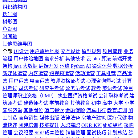
组织结构图
括号图
树形图
鱼骨图
时间轴
其他思维导图
全部
UI设计
用户旅程地图
交互设计
原型规划
项目管理
业务
流程
用户体验地图
需求分析
其他技术
云
php
算法
前端开发
架构
java
大数据
后端开发
运维
Python
AI
渠道运营
数据分析
新媒体运营
内容运营
短视频运营
活动运营
工具推荐
产品运
营
用户运营
电商运营
教师资格证考试
心理咨询师考试
计算
机考试
司法考试
研究生考试
公务员考试
软考
英语考试
项目
管理师职业资格（PMP）
执业医师资格考试
会计职称考试
建
筑师考试
建造师考试
学前教育
其他教育
初中
高中
大学
小学
客服咨询
其他岗位
酒店餐饮
金融保险
汽车出行
教育培训
加
工制造
商务销售
媒体出版
法律法务
房地产建筑
医疗保健
物
流快递
团建培训
技能提升
入职离职
OKR-KPI
组织结构
采购
管理
会议纪要
SOP
成本管控
销售管理
面试技巧
计划总结
综