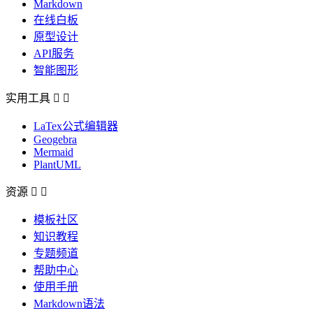
Markdown
在线白板
原型设计
API服务
智能图形
实用工具


LaTex公式编辑器
Geogebra
Mermaid
PlantUML
资源


模板社区
知识教程
专题频道
帮助中心
使用手册
Markdown语法