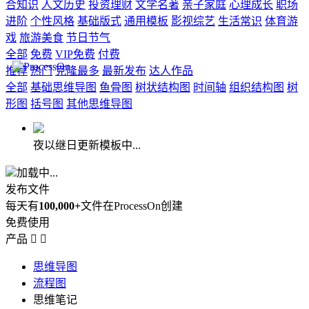
合知识
人文历史
投资理财
文学名著
亲子家庭
心理成长
职场
进阶
个性风格
基础版式
通用模板
影视综艺
生活常识
体育游
戏
旅游美食
节日节气
全部
免费
VIP免费
付费
推荐
热门
克隆最多
最新发布
达人作品
全部
基础思维导图
鱼骨图
树状结构图
时间轴
组织结构图
树
形图
括号图
其他思维导图
夜以继日更新模板中...
加载中...
发布文件
每天有
100,000+
文件在ProcessOn创建
免费使用
产品


思维导图
流程图
思维笔记