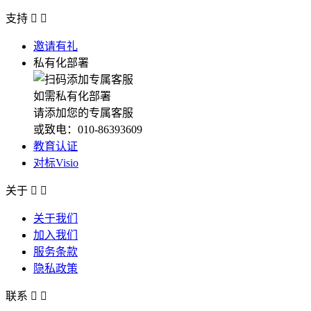
支持


邀请有礼
私有化部署
如需私有化部署
请添加您的专属客服
或致电：010-86393609
教育认证
对标Visio
关于


关于我们
加入我们
服务条款
隐私政策
联系

