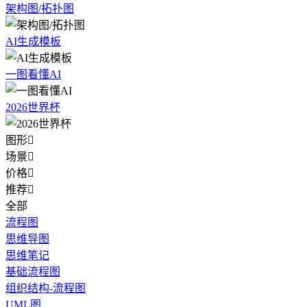
架构图/拓扑图
AI生成模板
一图看懂AI
2026世界杯
图形

场景

价格

推荐

全部
流程图
思维导图
思维笔记
基础流程图
组织结构-流程图
UML图