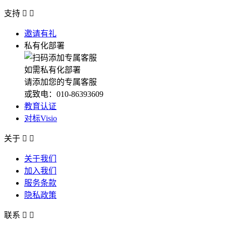
支持


邀请有礼
私有化部署
如需私有化部署
请添加您的专属客服
或致电：010-86393609
教育认证
对标Visio
关于


关于我们
加入我们
服务条款
隐私政策
联系

