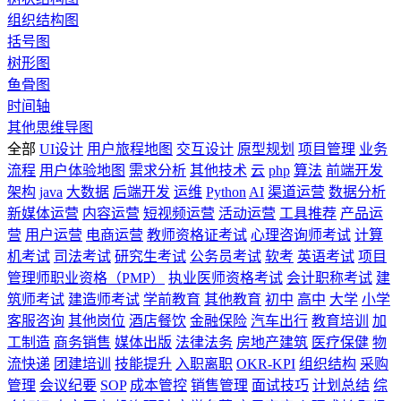
组织结构图
括号图
树形图
鱼骨图
时间轴
其他思维导图
全部
UI设计
用户旅程地图
交互设计
原型规划
项目管理
业务
流程
用户体验地图
需求分析
其他技术
云
php
算法
前端开发
架构
java
大数据
后端开发
运维
Python
AI
渠道运营
数据分析
新媒体运营
内容运营
短视频运营
活动运营
工具推荐
产品运
营
用户运营
电商运营
教师资格证考试
心理咨询师考试
计算
机考试
司法考试
研究生考试
公务员考试
软考
英语考试
项目
管理师职业资格（PMP）
执业医师资格考试
会计职称考试
建
筑师考试
建造师考试
学前教育
其他教育
初中
高中
大学
小学
客服咨询
其他岗位
酒店餐饮
金融保险
汽车出行
教育培训
加
工制造
商务销售
媒体出版
法律法务
房地产建筑
医疗保健
物
流快递
团建培训
技能提升
入职离职
OKR-KPI
组织结构
采购
管理
会议纪要
SOP
成本管控
销售管理
面试技巧
计划总结
综