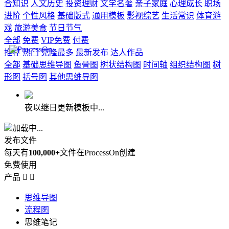
合知识
人文历史
投资理财
文学名著
亲子家庭
心理成长
职场
进阶
个性风格
基础版式
通用模板
影视综艺
生活常识
体育游
戏
旅游美食
节日节气
全部
免费
VIP免费
付费
推荐
热门
克隆最多
最新发布
达人作品
全部
基础思维导图
鱼骨图
树状结构图
时间轴
组织结构图
树
形图
括号图
其他思维导图
夜以继日更新模板中...
加载中...
发布文件
每天有
100,000+
文件在ProcessOn创建
免费使用
产品


思维导图
流程图
思维笔记