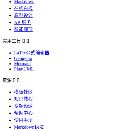
Markdown
在线白板
原型设计
API服务
智能图形
实用工具


LaTex公式编辑器
Geogebra
Mermaid
PlantUML
资源


模板社区
知识教程
专题频道
帮助中心
使用手册
Markdown语法