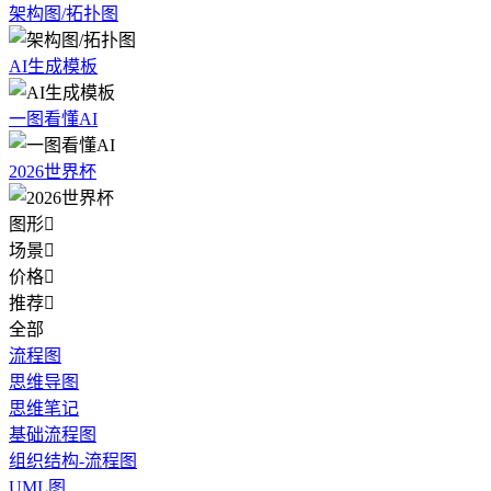
架构图/拓扑图
AI生成模板
一图看懂AI
2026世界杯
图形

场景

价格

推荐

全部
流程图
思维导图
思维笔记
基础流程图
组织结构-流程图
UML图