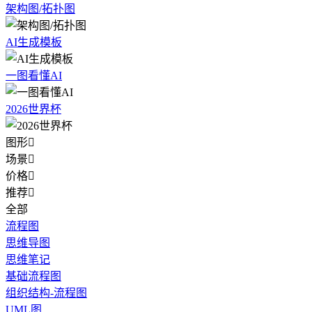
架构图/拓扑图
AI生成模板
一图看懂AI
2026世界杯
图形

场景

价格

推荐

全部
流程图
思维导图
思维笔记
基础流程图
组织结构-流程图
UML图