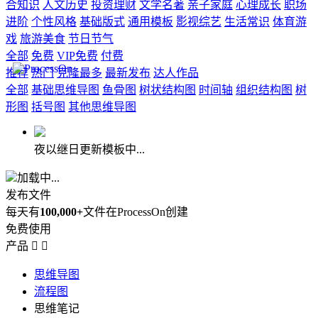
合知识
人文历史
投资理财
文学名著
亲子家庭
心理成长
职场
进阶
个性风格
基础版式
通用模板
影视综艺
生活常识
体育游
戏
旅游美食
节日节气
全部
免费
VIP免费
付费
推荐
热门
克隆最多
最新发布
达人作品
全部
基础思维导图
鱼骨图
树状结构图
时间轴
组织结构图
树
形图
括号图
其他思维导图
夜以继日更新模板中...
加载中...
发布文件
每天有
100,000+
文件在ProcessOn创建
免费使用
产品


思维导图
流程图
思维笔记