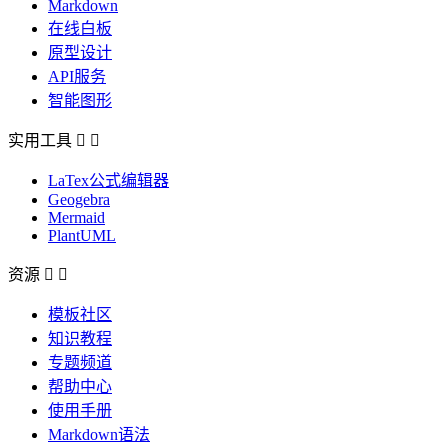
Markdown
在线白板
原型设计
API服务
智能图形
实用工具


LaTex公式编辑器
Geogebra
Mermaid
PlantUML
资源


模板社区
知识教程
专题频道
帮助中心
使用手册
Markdown语法