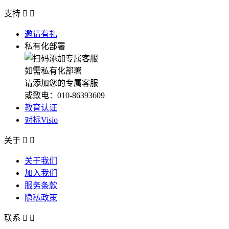
支持


邀请有礼
私有化部署
如需私有化部署
请添加您的专属客服
或致电：010-86393609
教育认证
对标Visio
关于


关于我们
加入我们
服务条款
隐私政策
联系

