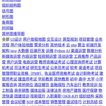
组织结构图
括号图
树形图
鱼骨图
时间轴
其他思维导图
全部
UI设计
用户旅程地图
交互设计
原型规划
项目管理
业务
流程
用户体验地图
需求分析
其他技术
云
php
算法
前端开发
架构
java
大数据
后端开发
运维
Python
AI
渠道运营
数据分析
新媒体运营
内容运营
短视频运营
活动运营
工具推荐
产品运
营
用户运营
电商运营
教师资格证考试
心理咨询师考试
计算
机考试
司法考试
研究生考试
公务员考试
软考
英语考试
项目
管理师职业资格（PMP）
执业医师资格考试
会计职称考试
建
筑师考试
建造师考试
学前教育
其他教育
初中
高中
大学
小学
客服咨询
其他岗位
酒店餐饮
金融保险
汽车出行
教育培训
加
工制造
商务销售
媒体出版
法律法务
房地产建筑
医疗保健
物
流快递
团建培训
技能提升
入职离职
OKR-KPI
组织结构
采购
管理
会议纪要
SOP
成本管控
销售管理
面试技巧
计划总结
综