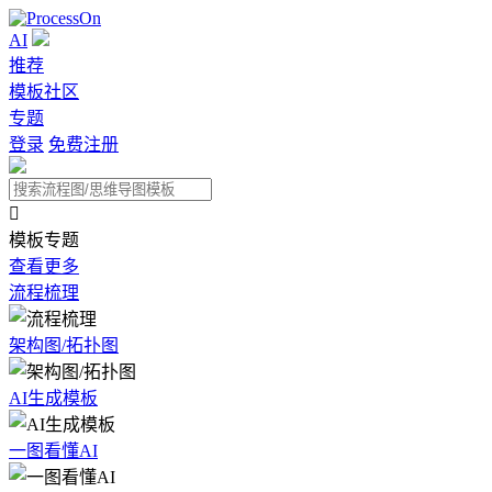
AI
推荐
模板社区
专题
登录
免费注册

模板专题
查看更多
流程梳理
架构图/拓扑图
AI生成模板
一图看懂AI