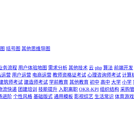
图
括号图
其他思维导图
业务流程
用户体验地图
需求分析
其他技术
云
php
算法
前端开发
品运营
用户运营
电商运营
教师资格证考试
心理咨询师考试
计算
建筑师考试
建造师考试
学前教育
其他教育
初中
高中
大学
小学
物流快递
团建培训
技能提升
入职离职
OKR-KPI
组织结构
采购
场进阶
个性风格
基础版式
通用模板
影视综艺
生活常识
体育游戏