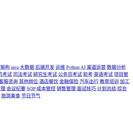
架构
java
大数据
后端开发
运维
Python
AI
渠道运营
数据分析
机考试
司法考试
研究生考试
公务员考试
软考
英语考试
项目管
客服咨询
其他岗位
酒店餐饮
金融保险
汽车出行
教育培训
加工
管理
会议纪要
SOP
成本管控
销售管理
面试技巧
计划总结
综合
旅游美食
节日节气