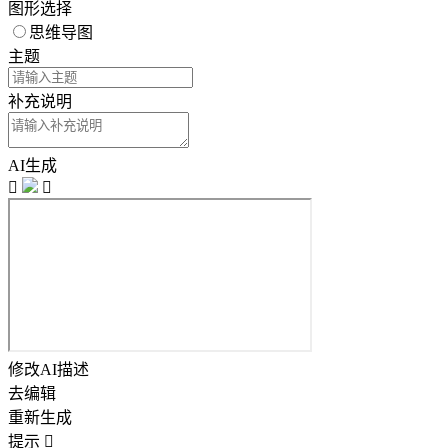
图形选择
思维导图
主题
补充说明
AI生成


修改AI描述
去编辑
重新生成
提示
