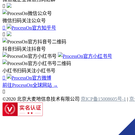

微信扫码关注公众号


抖音扫码关注抖音号
小红书扫码关注小红书号

前往ProcessOn全球网站 →

©2020 北京大麦地信息技术有限公司
京ICP备15008605号-1
|
京