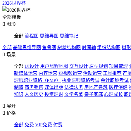
2026世界杯
全部模板

图形
全部
流程图
思维导图
思维笔记
全部
基础思维导图
鱼骨图
树状结构图
时间轴
组织结构图
树形

场景
全部
UI设计
用户旅程地图
交互设计
原型规划
项目管理
新媒体运营
内容运营
短视频运营
活动运营
工具推荐
产
理师职业资格（PMP）
执业医师资格考试
会计职称考试
制造
商务销售
媒体出版
法律法务
房地产建筑
医疗保健
知识
人文历史
投资理财
文学名著
亲子家庭
心理成长
职

展开

价格
全部
免费
VIP免费
付费