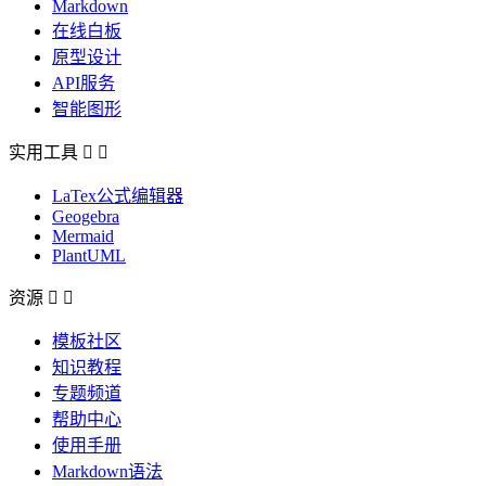
Markdown
在线白板
原型设计
API服务
智能图形
实用工具


LaTex公式编辑器
Geogebra
Mermaid
PlantUML
资源


模板社区
知识教程
专题频道
帮助中心
使用手册
Markdown语法