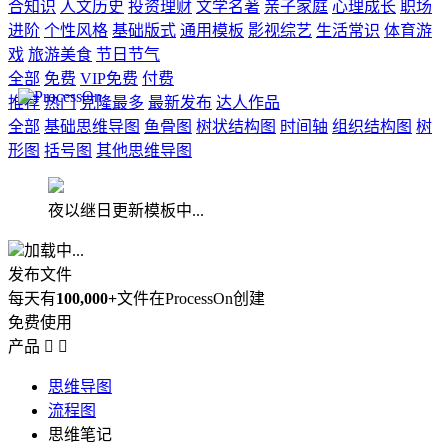
合知识
人文历史
投资理财
文学名著
亲子家庭
心理成长
职场
进阶
个性风格
基础版式
通用模板
影视综艺
生活常识
体育游
戏
旅游美食
节日节气
全部
免费
VIP免费
付费
推荐
热门
克隆最多
最新发布
达人作品
全部
基础思维导图
鱼骨图
树状结构图
时间轴
组织结构图
树
形图
括号图
其他思维导图
夜以继日更新模板中...
加载中...
发布文件
每天有
100,000+
文件在ProcessOn创建
免费使用
产品


思维导图
流程图
思维笔记