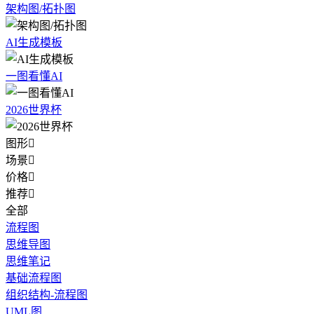
架构图/拓扑图
AI生成模板
一图看懂AI
2026世界杯
图形

场景

价格

推荐

全部
流程图
思维导图
思维笔记
基础流程图
组织结构-流程图
UML图