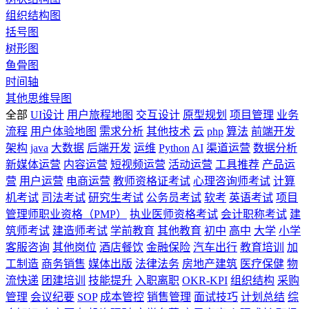
组织结构图
括号图
树形图
鱼骨图
时间轴
其他思维导图
全部
UI设计
用户旅程地图
交互设计
原型规划
项目管理
业务
流程
用户体验地图
需求分析
其他技术
云
php
算法
前端开发
架构
java
大数据
后端开发
运维
Python
AI
渠道运营
数据分析
新媒体运营
内容运营
短视频运营
活动运营
工具推荐
产品运
营
用户运营
电商运营
教师资格证考试
心理咨询师考试
计算
机考试
司法考试
研究生考试
公务员考试
软考
英语考试
项目
管理师职业资格（PMP）
执业医师资格考试
会计职称考试
建
筑师考试
建造师考试
学前教育
其他教育
初中
高中
大学
小学
客服咨询
其他岗位
酒店餐饮
金融保险
汽车出行
教育培训
加
工制造
商务销售
媒体出版
法律法务
房地产建筑
医疗保健
物
流快递
团建培训
技能提升
入职离职
OKR-KPI
组织结构
采购
管理
会议纪要
SOP
成本管控
销售管理
面试技巧
计划总结
综