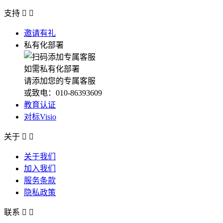
支持


邀请有礼
私有化部署
如需私有化部署
请添加您的专属客服
或致电：010-86393609
教育认证
对标Visio
关于


关于我们
加入我们
服务条款
隐私政策
联系

