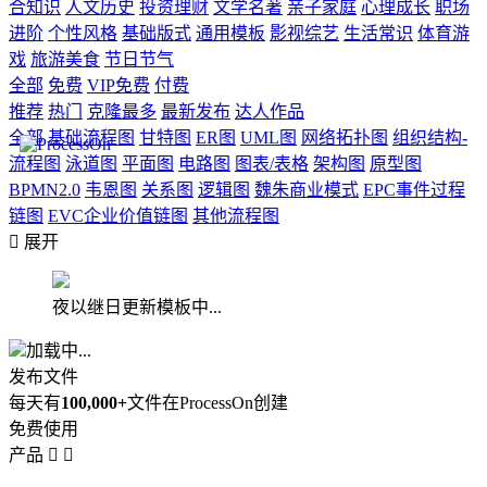
合知识
人文历史
投资理财
文学名著
亲子家庭
心理成长
职场
进阶
个性风格
基础版式
通用模板
影视综艺
生活常识
体育游
戏
旅游美食
节日节气
全部
免费
VIP免费
付费
推荐
热门
克隆最多
最新发布
达人作品
全部
基础流程图
甘特图
ER图
UML图
网络拓扑图
组织结构-
流程图
泳道图
平面图
电路图
图表/表格
架构图
原型图
BPMN2.0
韦恩图
关系图
逻辑图
魏朱商业模式
EPC事件过程
链图
EVC企业价值链图
其他流程图

展开
夜以继日更新模板中...
加载中...
发布文件
每天有
100,000+
文件在ProcessOn创建
免费使用
产品

