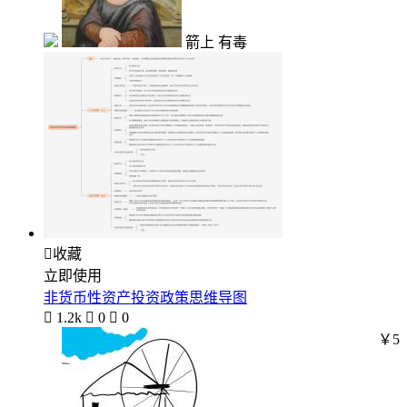
箭上 有毒

收藏
立即使用
非货币性资产投资政策思维导图

1.2k

0

0
￥5