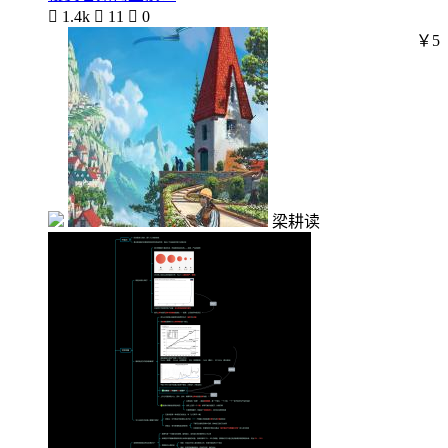

1.4k

11

0
￥5
梁耕读