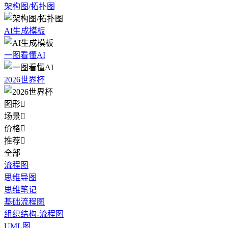
架构图/拓扑图
AI生成模板
一图看懂AI
2026世界杯
图形

场景

价格

推荐

全部
流程图
思维导图
思维笔记
基础流程图
组织结构-流程图
UML图