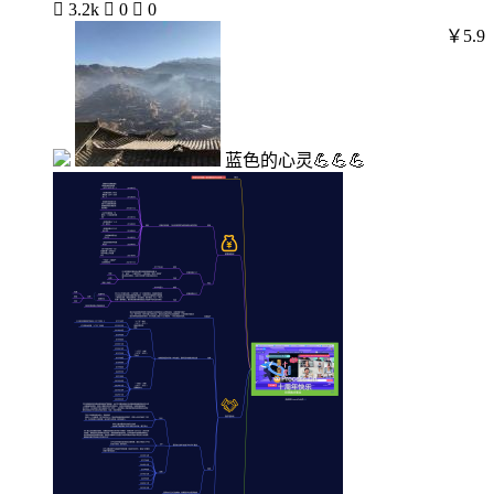

3.2k

0

0
￥5.9
蓝色的心灵💪💪💪