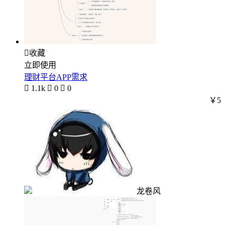

收藏
立即使用
理财平台APP需求

1.1k

0

0
￥5
龙卷风