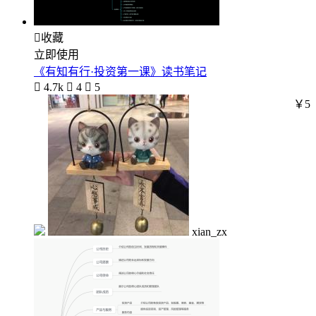

收藏
立即使用
《有知有行·投资第一课》读书笔记

4.7k

4

5
￥5
xian_zx