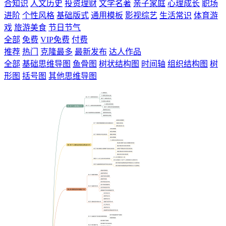
合知识
人文历史
投资理财
文学名著
亲子家庭
心理成长
职场
进阶
个性风格
基础版式
通用模板
影视综艺
生活常识
体育游
戏
旅游美食
节日节气
全部
免费
VIP免费
付费
推荐
热门
克隆最多
最新发布
达人作品
全部
基础思维导图
鱼骨图
树状结构图
时间轴
组织结构图
树
形图
括号图
其他思维导图