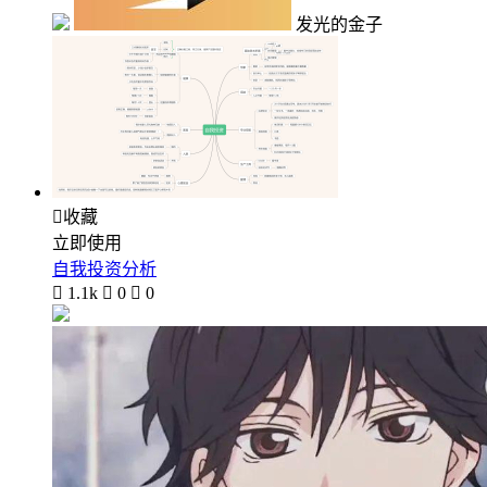
发光的金子

收藏
立即使用
自我投资分析

1.1k

0

0