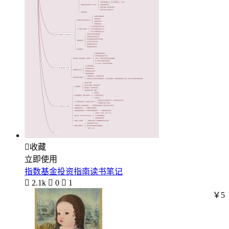

收藏
立即使用
指数基金投资指南读书笔记

2.1k

0

1
￥5