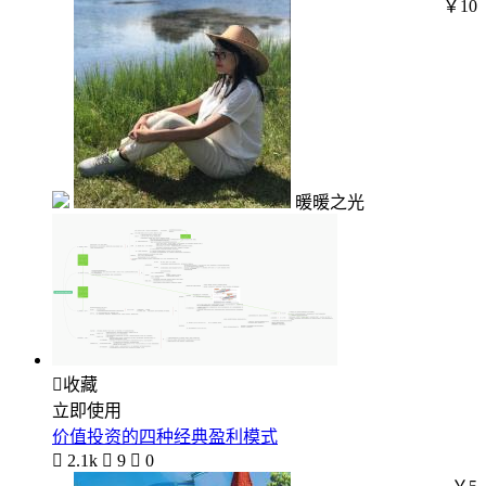
￥10
暖暖之光

收藏
立即使用
价值投资的四种经典盈利模式

2.1k

9

0