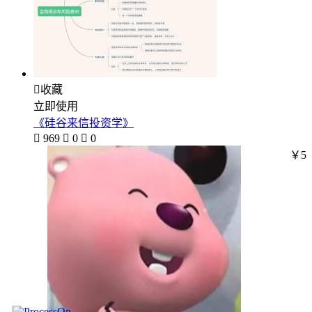

收藏
立即使用
《硅谷来信投资学》

969

0

0
￥5