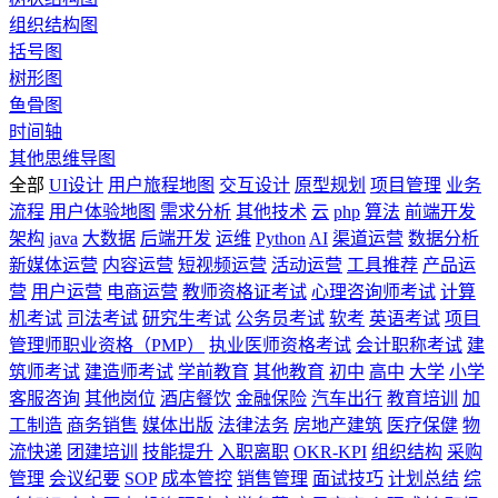
组织结构图
括号图
树形图
鱼骨图
时间轴
其他思维导图
全部
UI设计
用户旅程地图
交互设计
原型规划
项目管理
业务
流程
用户体验地图
需求分析
其他技术
云
php
算法
前端开发
架构
java
大数据
后端开发
运维
Python
AI
渠道运营
数据分析
新媒体运营
内容运营
短视频运营
活动运营
工具推荐
产品运
营
用户运营
电商运营
教师资格证考试
心理咨询师考试
计算
机考试
司法考试
研究生考试
公务员考试
软考
英语考试
项目
管理师职业资格（PMP）
执业医师资格考试
会计职称考试
建
筑师考试
建造师考试
学前教育
其他教育
初中
高中
大学
小学
客服咨询
其他岗位
酒店餐饮
金融保险
汽车出行
教育培训
加
工制造
商务销售
媒体出版
法律法务
房地产建筑
医疗保健
物
流快递
团建培训
技能提升
入职离职
OKR-KPI
组织结构
采购
管理
会议纪要
SOP
成本管控
销售管理
面试技巧
计划总结
综