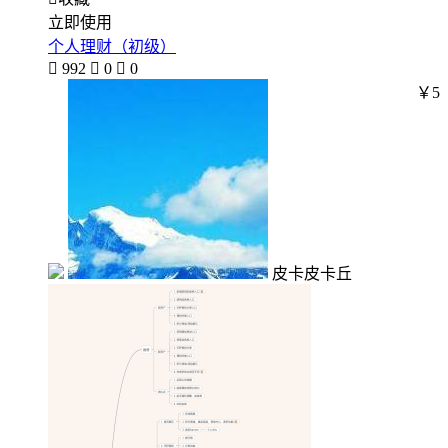
立即使用
个人理财（初级）

992

0

0
￥5
皮卡皮卡丘