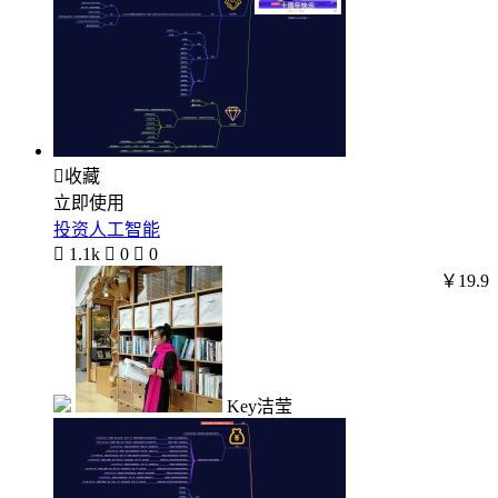

收藏
立即使用
投资人工智能

1.1k

0

0
￥19.9
Key洁莹