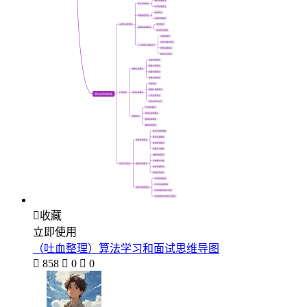

收藏
立即使用
（吐血整理）算法学习和面试思维导图

858

0

0