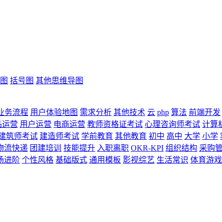
图
括号图
其他思维导图
业务流程
用户体验地图
需求分析
其他技术
云
php
算法
前端开发
品运营
用户运营
电商运营
教师资格证考试
心理咨询师考试
计算
建筑师考试
建造师考试
学前教育
其他教育
初中
高中
大学
小学
物流快递
团建培训
技能提升
入职离职
OKR-KPI
组织结构
采购
场进阶
个性风格
基础版式
通用模板
影视综艺
生活常识
体育游戏