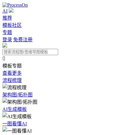
AI
推荐
模板社区
专题
登录
免费注册

模板专题
查看更多
流程梳理
架构图/拓扑图
AI生成模板
一图看懂AI