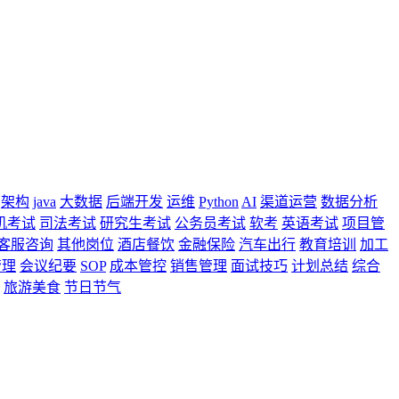
架构
java
大数据
后端开发
运维
Python
AI
渠道运营
数据分析
机考试
司法考试
研究生考试
公务员考试
软考
英语考试
项目管
客服咨询
其他岗位
酒店餐饮
金融保险
汽车出行
教育培训
加工
管理
会议纪要
SOP
成本管控
销售管理
面试技巧
计划总结
综合
旅游美食
节日节气