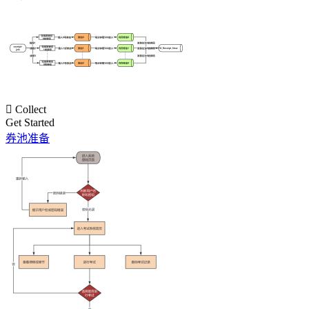

Collect
Get Started
券池准备