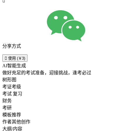

分享方式

使用 (￥3)
AI智能生成
做好充足的考试准备，迎接挑战，逢考必过
树形图
考证考级
考试 复习
财务
考研
模板推荐
作者其他创作
大纲/内容