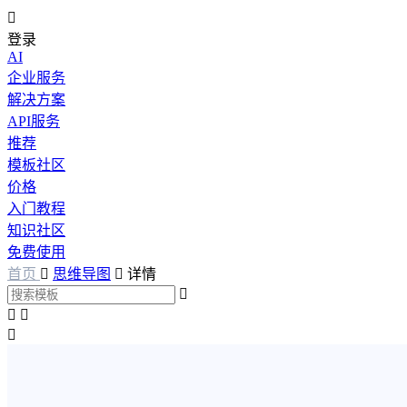

登录
AI
企业服务
解决方案
API服务
推荐
模板社区
价格
入门教程
知识社区
免费使用
首页

思维导图

详情



