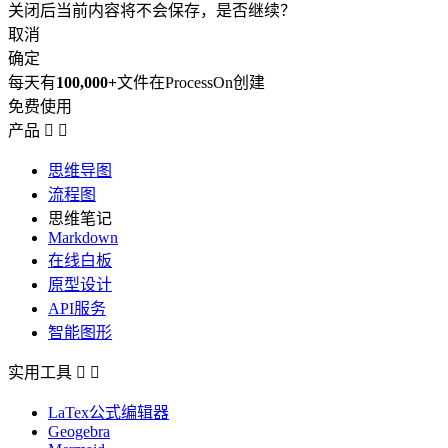
关闭后当前内容将不会保存，是否继续？
取消
确定
每天有
100,000+
文件在ProcessOn创建
免费使用
产品


思维导图
流程图
思维笔记
Markdown
在线白板
原型设计
API服务
智能图形
实用工具


LaTex公式编辑器
Geogebra