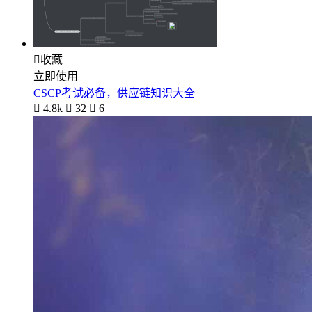

收藏
立即使用
CSCP考试必备，供应链知识大全

4.8k

32

6