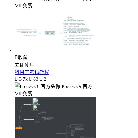
VIP免费

收藏
立即使用
科目三考试教程

3.7k

83

2
ProcessOn官方
VIP免费