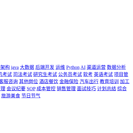
架构
java
大数据
后端开发
运维
Python
AI
渠道运营
数据分析
机考试
司法考试
研究生考试
公务员考试
软考
英语考试
项目管
客服咨询
其他岗位
酒店餐饮
金融保险
汽车出行
教育培训
加工
管理
会议纪要
SOP
成本管控
销售管理
面试技巧
计划总结
综合
旅游美食
节日节气