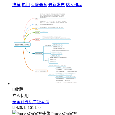
推荐
热门
克隆最多
最新发布
达人作品

收藏
立即使用
全国计算机二级考试

4.3k

161

0
ProcessOn官方