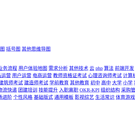
图
括号图
其他思维导图
业务流程
用户体验地图
需求分析
其他技术
云
php
算法
前端开发
品运营
用户运营
电商运营
教师资格证考试
心理咨询师考试
计算
建筑师考试
建造师考试
学前教育
其他教育
初中
高中
大学
小学
物流快递
团建培训
技能提升
入职离职
OKR-KPI
组织结构
采购
场进阶
个性风格
基础版式
通用模板
影视综艺
生活常识
体育游戏