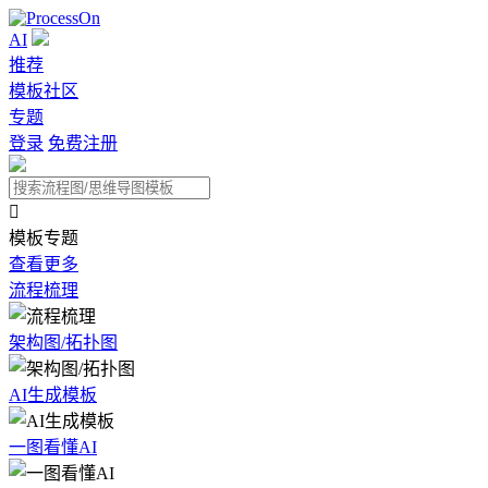
AI
推荐
模板社区
专题
登录
免费注册

模板专题
查看更多
流程梳理
架构图/拓扑图
AI生成模板
一图看懂AI