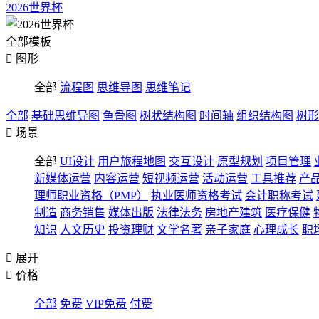
2026世界杯
全部模板

图形
全部
流程图
思维导图
思维笔记
全部
基础思维导图
鱼骨图
树状结构图
时间轴
组织结构图
树形

场景
全部
UI设计
用户旅程地图
交互设计
原型规划
项目管理
新媒体运营
内容运营
短视频运营
活动运营
工具推荐
产
理师职业资格（PMP）
执业医师资格考试
会计职称考试
制造
商务销售
媒体出版
法律法务
房地产建筑
医疗保健
知识
人文历史
投资理财
文学名著
亲子家庭
心理成长
职

展开

价格
全部
免费
VIP免费
付费