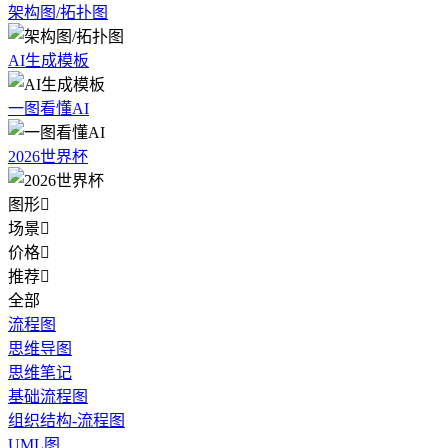
架构图/拓扑图
AI生成模板
一图看懂AI
2026世界杯
图形

场景

价格

推荐

全部
流程图
思维导图
思维笔记
基础流程图
组织结构-流程图
UML图