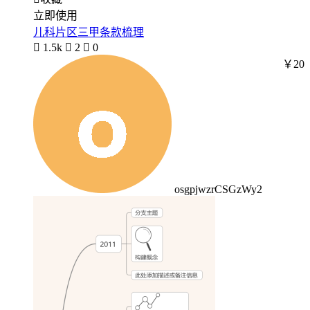
立即使用
儿科片区三甲条款梳理

1.5k

2

0
￥20
osgpjwzrCSGzWy2