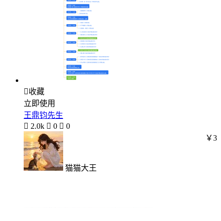

收藏
立即使用
王鼎钧先生

2.0k

0

0
￥3
猫猫大王