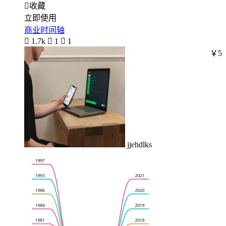

收藏
立即使用
商业时间轴

1.7k

1

1
￥5
jjehdlks