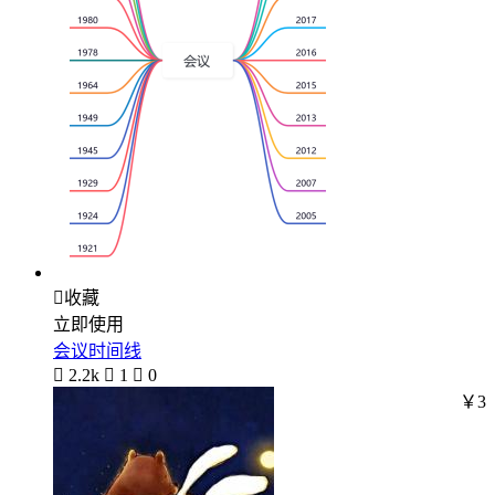

收藏
立即使用
会议时间线

2.2k

1

0
￥3