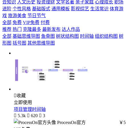
合知识
人文历史
投资理财
文学名著
亲子家庭
心理成长
职场
进阶
个性风格
基础版式
通用模板
影视综艺
生活常识
体育游
戏
旅游美食
节日节气
全部
免费
VIP免费
付费
推荐
热门
克隆最多
最新发布
达人作品
全部
基础思维导图
鱼骨图
树状结构图
时间轴
组织结构图
树
形图
括号图
其他思维导图

收藏
立即使用
项目管理时间轴

5.3k

620

3
ProcessOn官方
￥5