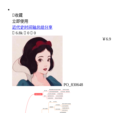

收藏
立即使用
近代史时间轴总结分享

6.8k

0

0
￥6.9
PO_830648