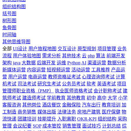
组织结构图
括号图
树形图
鱼骨图
时间轴
其他思维导图
全部
UI设计
用户旅程地图
交互设计
原型规划
项目管理
业务
流程
用户体验地图
需求分析
其他技术
云
php
算法
前端开发
架构
java
大数据
后端开发
运维
Python
AI
渠道运营
数据分析
新媒体运营
内容运营
短视频运营
活动运营
工具推荐
产品运
营
用户运营
电商运营
教师资格证考试
心理咨询师考试
计算
机考试
司法考试
研究生考试
公务员考试
软考
英语考试
项目
管理师职业资格（PMP）
执业医师资格考试
会计职称考试
建
筑师考试
建造师考试
学前教育
其他教育
初中
高中
大学
小学
客服咨询
其他岗位
酒店餐饮
金融保险
汽车出行
教育培训
加
工制造
商务销售
媒体出版
法律法务
房地产建筑
医疗保健
物
流快递
团建培训
技能提升
入职离职
OKR-KPI
组织结构
采购
管理
会议纪要
SOP
成本管控
销售管理
面试技巧
计划总结
综