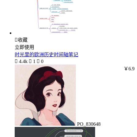

收藏
立即使用
时光里的欧洲历史时间轴笔记

4.4k

1

0
￥6.9
PO_830648