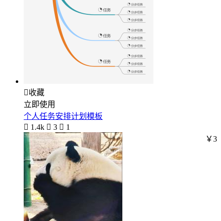

收藏
立即使用
个人任务安排计划模板

1.4k

3

1
￥3