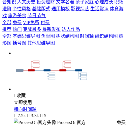
合知识
人文历史
投资理财
文学名著
亲子家庭
心理成长
职场
进阶
个性风格
基础版式
通用模板
影视综艺
生活常识
体育游
戏
旅游美食
节日节气
全部
免费
VIP免费
付费
推荐
热门
克隆最多
最新发布
达人作品
全部
基础思维导图
鱼骨图
树状结构图
时间轴
组织结构图
树
形图
括号图
其他思维导图

收藏
立即使用
横向时间轴

7.5k

3.3k

5
ProcessOn官方
免费