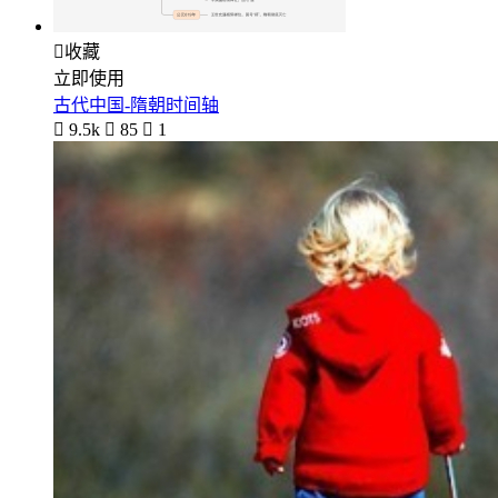

收藏
立即使用
古代中国-隋朝时间轴

9.5k

85

1