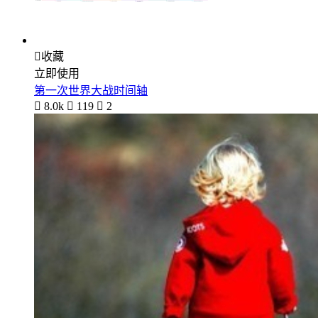

收藏
立即使用
第一次世界大战时间轴

8.0k

119

2