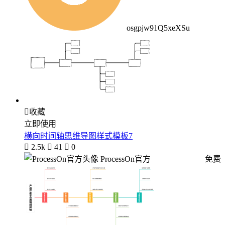
osgpjw91Q5xeXSu

收藏
立即使用
横向时间轴思维导图样式模板7

2.5k

41

0
ProcessOn官方
免费