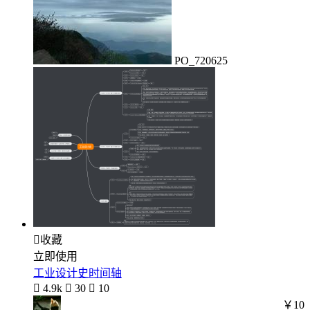
PO_720625

收藏
立即使用
工业设计史时间轴

4.9k

30

10
￥10