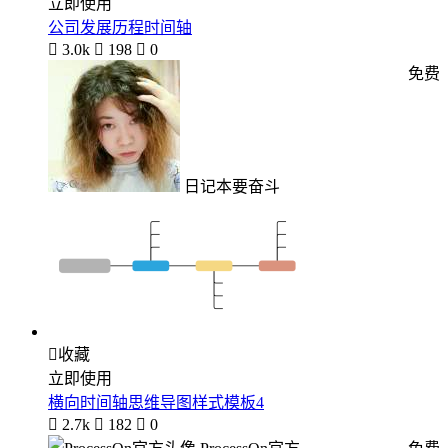
立即使用
公司发展历程时间轴

3.0k

198

0
免费
日记本要奋斗

收藏
立即使用
横向时间轴思维导图样式模板4

2.7k

182

0