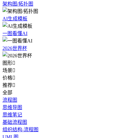
架构图/拓扑图
AI生成模板
一图看懂AI
2026世界杯
图形

场景

价格

推荐

全部
流程图
思维导图
思维笔记
基础流程图
组织结构-流程图
UML图