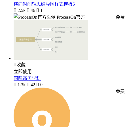
横向时间轴思维导图样式模板5

2.5k

46

1
ProcessOn官方
免费

收藏
立即使用
国际商务学科

1.3k

42

0
免费