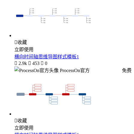

收藏
立即使用
横向时间轴思维导图样式模板1

2.9k

453

0
ProcessOn官方
免费

收藏
立即使用