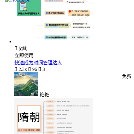

收藏
立即使用
快速成为时间管理达人

2.3k

96

3
免费
艳艳