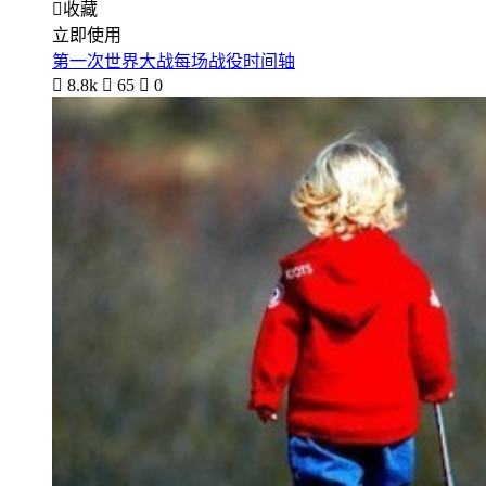

收藏
立即使用
第一次世界大战每场战役时间轴

8.8k

65

0