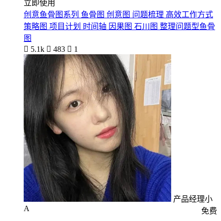
立即使用
创意鱼骨图系列 鱼骨图 创意图 问题梳理 高效工作方式
策略图 项目计划 时间轴 因果图 石川图 整理问题型鱼骨
图

5.1k

483

1
产品经理小
A
免费