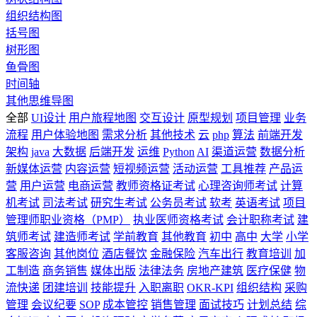
组织结构图
括号图
树形图
鱼骨图
时间轴
其他思维导图
全部
UI设计
用户旅程地图
交互设计
原型规划
项目管理
业务
流程
用户体验地图
需求分析
其他技术
云
php
算法
前端开发
架构
java
大数据
后端开发
运维
Python
AI
渠道运营
数据分析
新媒体运营
内容运营
短视频运营
活动运营
工具推荐
产品运
营
用户运营
电商运营
教师资格证考试
心理咨询师考试
计算
机考试
司法考试
研究生考试
公务员考试
软考
英语考试
项目
管理师职业资格（PMP）
执业医师资格考试
会计职称考试
建
筑师考试
建造师考试
学前教育
其他教育
初中
高中
大学
小学
客服咨询
其他岗位
酒店餐饮
金融保险
汽车出行
教育培训
加
工制造
商务销售
媒体出版
法律法务
房地产建筑
医疗保健
物
流快递
团建培训
技能提升
入职离职
OKR-KPI
组织结构
采购
管理
会议纪要
SOP
成本管控
销售管理
面试技巧
计划总结
综